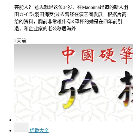
芸能人？ 意思就是这位34岁、在Madonna出道的新人羽
田カイラ(羽田海罗)过去曾经在演艺圈发展—根据片商
给的资料，胸前非常雄伟有K罩杯的她是在四年前引
退，和企业家的老公移居海外…
2天前
优番大全