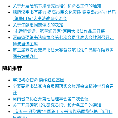
关于开展硬笔书法研究员培训和命名工作的通知
规范汉字书写能力 提高市民文化素质 秦皇岛市举办首届
“笔墨山海”大书法教育交流会
关于牛献忠同志停职的决定
“永远听党话，笔墨润万家”河南大书法作品展开幕
河南省硬笔书法家协会第七次会员代表大会胜利召开，
傅波当选主席
第二届西安市双笔书法大赛暨双笔书法作品展在陕西省
图书馆举办！
随机推荐
牢记初心使命 赓续红色基因
宁夏硬笔书法家协会贯彻落实文旅部会议精神学习会召
开
河南省书协召开第七届理事会第二次会议
关于开展硬笔书法研究员培训和命名工作的通知
“庆五一·颂党恩”全国职工大书法作品展览征稿（5月12
日截稿）