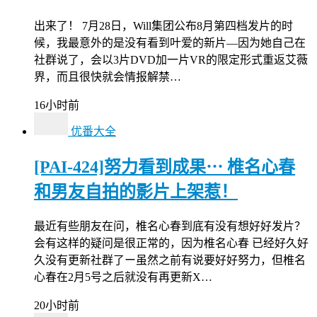
出来了！ 7月28日，Will集团公布8月第四档发片的时
候，我最意外的是没有看到叶爱的新片—因为她自己在
社群说了，会以3片DVD加一片VR的限定形式重返艾薇
界，而且很快就会情报解禁…
16小时前
优番大全
[PAI-424]努力看到成果⋯ 椎名心春
和男友自拍的影片上架惹！
最近有些朋友在问，椎名心春到底有没有想好好发片？
会有这样的疑问是很正常的，因为椎名心春 已经好久好
久没有更新社群了ー虽然之前有说要好好努力，但椎名
心春在2月5号之后就没有再更新X…
20小时前