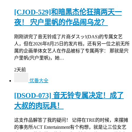
[CJOD-529]和暗黑杰伦狂搞两天一
夜！ 宍户里帆的作品闹乌龙？
刚刚讲完了音无铃成了片商ダスッ!(DAS)的专属女艺
人，但在2026年8月25日的发片档，还有另一位之前无所
属的企画単体女艺人在作品被标了专属两字： 那就是宍
户里帆(宍户里帆)，她…
2天前
优番大全
[DSOD-073] 音无铃专属决定！成了
大叔的肉玩具！
这支作品解答了我的疑问！ 记得在TRE的时候，来摆摊
的事务所ACT Entertainment有个构想，就是让三位女艺