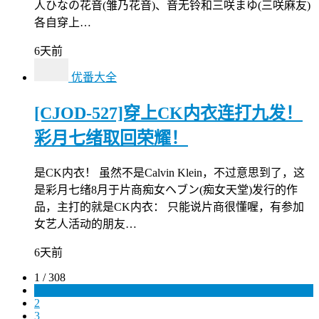
人ひなの花音(雏乃花音)、音无铃和三咲まゆ(三咲麻友)
各自穿上…
6天前
优番大全
[CJOD-527]穿上CK内衣连打九发！
彩月七绪取回荣耀！
是CK内衣！ 虽然不是Calvin Klein，不过意思到了，这
是彩月七绪8月于片商痴女ヘブン(痴女天堂)发行的作
品，主打的就是CK内衣： 只能说片商很懂喔，有参加
女艺人活动的朋友…
6天前
1 / 308
1
2
3