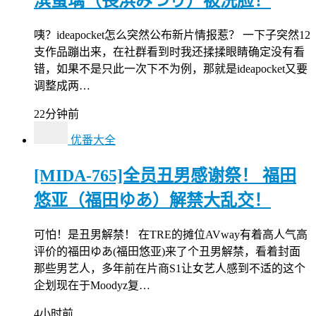
滨蜜璃（長浜みつり）被洗脸！
咦？ideapocket怎么突然公布新片情报惹？ 一下子突然12
支作品蹦出来，在社群看到时我还揉揉眼睛确定没有看
错，如果不是只此一次下不为例，那就是ideapocket又要
调整成两…
22分钟前
优番大全
[MIDA-765]全员丑男感谢祭！ 福田
悠亚（福田ゆあ）解禁大乱交！
可怕！是丑男解禁！ 在TRE的摊位AVway有着高人气高
评价的福田ゆあ(福田悠亚)来了个丑男解禁，看着封面
那些男艺人，多年前在片商S1让女艺人感到不适的这个
企划现在于Moodyz复…
4小时前