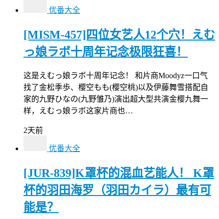
优番大全
[MISM-457]四位女艺人12个穴！えむ
っ娘ラボ十周年记念极限狂喜！
这是えむっ娘ラボ十周年记念！ 和片商Moodyz一口气
找了金松季歩、樱空もも(樱空桃)以及伊藤舞雪搭配自
家的九野ひなの(九野雏乃)演出超大型共演金樱九舞一
样，えむっ娘ラボ这家片商也…
2天前
优番大全
[JUR-839]K罩杯的混血艺能人！ K罩
杯的羽田海罗（羽田カイラ）最有可
能是？