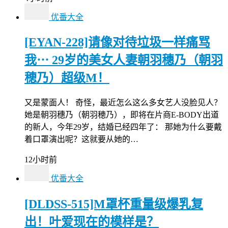
优番大全
[EYAN-228]请像对待垃圾一样痛骂
我⋯ 29岁的美女人妻朝羽穗乃（朝羽
穂乃）超级M！
又是蒙面人！ 奇怪，最近怎么这么多女艺人没脸见人？
她是朝羽穗乃（朝羽穂乃），即将在片商E-BODY出道
的新人，今年29岁，结婚已经四年了： 那她为什么要戴
着口罩演出呢？这就要从她的…
12小时前
优番大全
[DLDSS-515]M罩杯重量级爆乳复
出！叶爱现在的模样是？