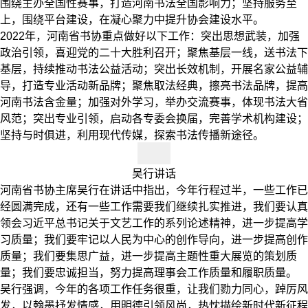
围绕主办全国性赛事，打造河南书法全国影响力；坚持服务至
上，围绕平台建设，在凝心聚力中提升协会建设水平。
2022年，河南省书协重点做好以下工作：突出思想武装，加强
政治引领，喜迎党的二十大胜利召开；聚焦基层一线，送书法下
基层，持续推动书法公益活动；突出长效机制，开展名家公益辅
导，打造专业活动新品牌；聚焦取法经典，擦亮书法品牌，提高
河南书法含金量；加强对外学习，举办交流赛事，体现书法大省
风范；突出专业引领，启动各专委会换届，完善学术机构建设；
坚持与时俱进，利用现代传媒，探索书法传播新途径。
吴行讲话
河南省书协主席吴行在讲话中指出，今年行程过半，一些工作已
经圆满完成，还有一些工作需要我们继续扎实推进，我们要认真
领会习近平总书记关于文艺工作的系列论述精神，进一步提高学
习质量；我们要牢记以人民为中心的创作导向，进一步提高创作
质量；我们要集思广益，进一步提高主题性重大展览的策划质
量；我们要忠诚担当，努力提高理事会工作质量和履职质量。
吴行强调，今年的各项工作任务很重，让我们勠力同心，踔厉风
发，以翰墨抒发情感，用明德引领风尚，热忱描绘新时代新征程