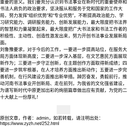
重要的意义。我们要充分认识到书法事业在新时代的重要使命和
书法人肩负的政治要求，坚决服从和服务于党和国家的工作大
局，努力发挥“组织优势”和“专业优势”，不断提高政治能力、学
习研究能力、调研服务能力、创新发展能力，最大限度把书法界
的智慧和力量凝聚起来，最大限度把广大书法家和书法工作者的
积极性、主动性、创造性激发出来，努力开创书法事业发展新局
面。
刘鲁豫要求，对于今后的工作，一要进一步提高站位，在服务大
局方面体现新高度；二要进一步深入基层，在文艺惠民方面展现
新作为；三要进一步守正创新，在主题创作方面取得新成绩；四
要进一步筑牢根基，在人才培养方面推出新动作；五要进一步完
善机制，在行风建设方面推出新举措。踔厉奋发，勇毅前行，推
动河南书法事业开创新局、走在前列，为我省的文化强省建设，
为谱写新时代中原更加出彩的绚丽篇章做出应有贡献，为党的二
十大献上一份厚礼！
原创文章，作者：admin，如若转载，请注明出处：
https://www.zyzh.net/252.html