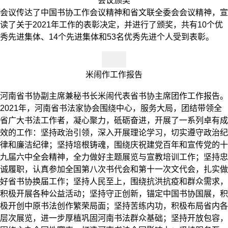
会议颁奖
会议传达了中国书协工作会议精神和省文联全委会会议精神，宣
读了关于2021年工作的表彰决定，并进行了颁奖，共有10个优
秀先进集体、14个先进集体和53名优秀先进个人受到表彰。
米闹作工作报告
河南省书协副主席兼秘书长米闹代表省书协主席团作工作报告。
2021年，河南省书法家协会围绕中心，服务大局，团结带领全
省广大书法工作者，凝心聚力，砥砺奋进，开展了一系列卓有成
效的工作：坚持政治引领，深入开展理论学习，切实遵守政治纪
律和廉洁纪律；坚持培根铸魂，围绕庆祝建党百年和宣传党的十
九届六中全会精神，全力做好主题展览与宣教培训工作；坚持忠
诚履职，认真参加全国第八次书代会和第十一次文代会，扎实做
好省书协换届工作；坚持人民至上，围绕抗洪抗疫和群众需求，
积极开展各种公益活动；坚持守正创新，锚定中国书协国展，积
极开创中原书法创作繁荣局面；坚持苦练内功，积极布局省内各
层次展览，进一步厚植巩固河南书法群众基础；坚持开放包容，