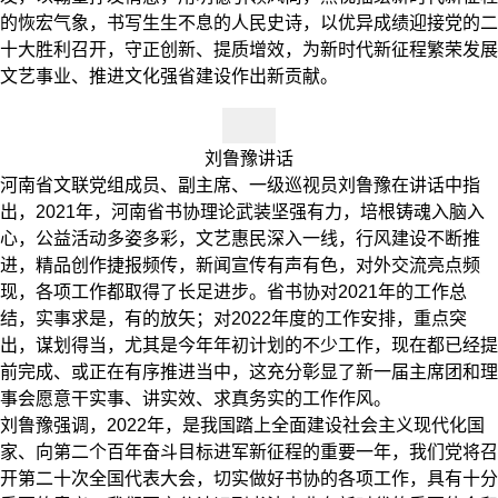
的恢宏气象，书写生生不息的人民史诗，以优异成绩迎接党的二
十大胜利召开，守正创新、提质增效，为新时代新征程繁荣发展
文艺事业、推进文化强省建设作出新贡献。
刘鲁豫讲话
河南省文联党组成员、副主席、一级巡视员刘鲁豫在讲话中指
出，2021年，河南省书协理论武装坚强有力，培根铸魂入脑入
心，公益活动多姿多彩，文艺惠民深入一线，行风建设不断推
进，精品创作捷报频传，新闻宣传有声有色，对外交流亮点频
现，各项工作都取得了长足进步。省书协对2021年的工作总
结，实事求是，有的放矢；对2022年度的工作安排，重点突
出，谋划得当，尤其是今年年初计划的不少工作，现在都已经提
前完成、或正在有序推进当中，这充分彰显了新一届主席团和理
事会愿意干实事、讲实效、求真务实的工作作风。
刘鲁豫强调，2022年，是我国踏上全面建设社会主义现代化国
家、向第二个百年奋斗目标进军新征程的重要一年，我们党将召
开第二十次全国代表大会，切实做好书协的各项工作，具有十分