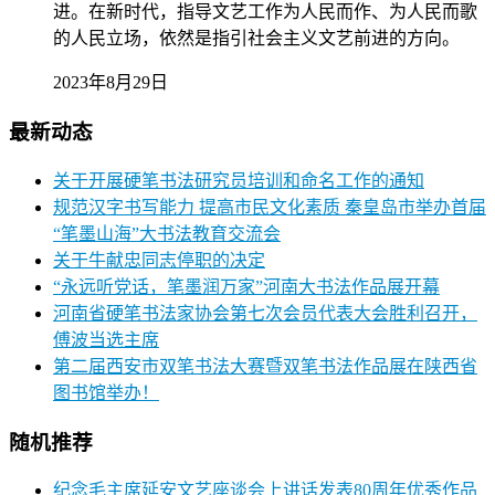
进。在新时代，指导文艺工作为人民而作、为人民而歌
的人民立场，依然是指引社会主义文艺前进的方向。
2023年8月29日
最新动态
关于开展硬笔书法研究员培训和命名工作的通知
规范汉字书写能力 提高市民文化素质 秦皇岛市举办首届
“笔墨山海”大书法教育交流会
关于牛献忠同志停职的决定
“永远听党话，笔墨润万家”河南大书法作品展开幕
河南省硬笔书法家协会第七次会员代表大会胜利召开，
傅波当选主席
第二届西安市双笔书法大赛暨双笔书法作品展在陕西省
图书馆举办！
随机推荐
纪念毛主席延安文艺座谈会上讲话发表80周年优秀作品