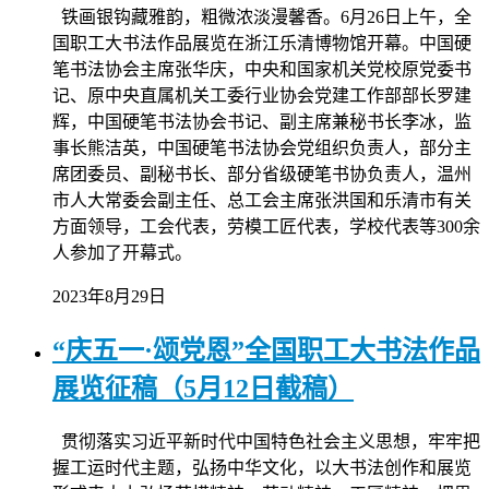
铁画银钩藏雅韵，粗微浓淡漫馨香。6月26日上午，全
国职工大书法作品展览在浙江乐清博物馆开幕。中国硬
笔书法协会主席张华庆，中央和国家机关党校原党委书
记、原中央直属机关工委行业协会党建工作部部长罗建
辉，中国硬笔书法协会书记、副主席兼秘书长李冰，监
事长熊洁英，中国硬笔书法协会党组织负责人，部分主
席团委员、副秘书长、部分省级硬笔书协负责人，温州
市人大常委会副主任、总工会主席张洪国和乐清市有关
方面领导，工会代表，劳模工匠代表，学校代表等300余
人参加了开幕式。
2023年8月29日
“庆五一·颂党恩”全国职工大书法作品
展览征稿（5月12日截稿）
贯彻落实习近平新时代中国特色社会主义思想，牢牢把
握工运时代主题，弘扬中华文化，以大书法创作和展览