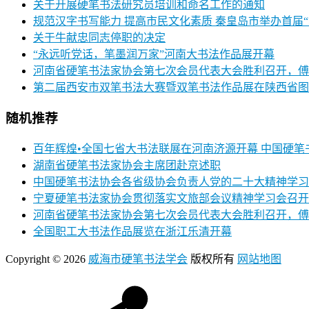
关于开展硬笔书法研究员培训和命名工作的通知
规范汉字书写能力 提高市民文化素质 秦皇岛市举办首届
关于牛献忠同志停职的决定
“永远听党话，笔墨润万家”河南大书法作品展开幕
河南省硬笔书法家协会第七次会员代表大会胜利召开，傅
第二届西安市双笔书法大赛暨双笔书法作品展在陕西省图
随机推荐
百年辉煌•全国七省大书法联展在河南济源开幕 中国硬
湖南省硬笔书法家协会主席团赴京述职
中国硬笔书法协会各省级协会负责人党的二十大精神学习
宁夏硬笔书法家协会贯彻落实文旅部会议精神学习会召开
河南省硬笔书法家协会第七次会员代表大会胜利召开，傅
全国职工大书法作品展览在浙江乐清开幕
Copyright © 2026
威海市硬笔书法学会
版权所有
网站地图