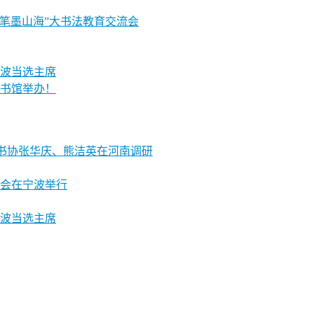
“笔墨山海”大书法教育交流会
波当选主席
书馆举办！
笔书协张华庆、熊洁英在河南调研
会在宁波举行
波当选主席