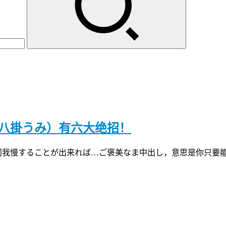
海（八掛うみ）有六大绝招！
分间我慢することが出来れば…ご褒美なま中出し，意思是你只要