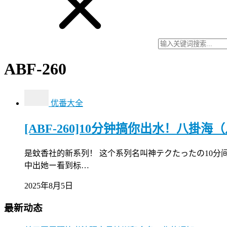
ABF-260
优番大全
[ABF-260]10分钟搞你出水！八掛
是蚊香社的新系列！ 这个系列名叫神テクたったの10
中出她ー看到标…
2025年8月5日
最新动态