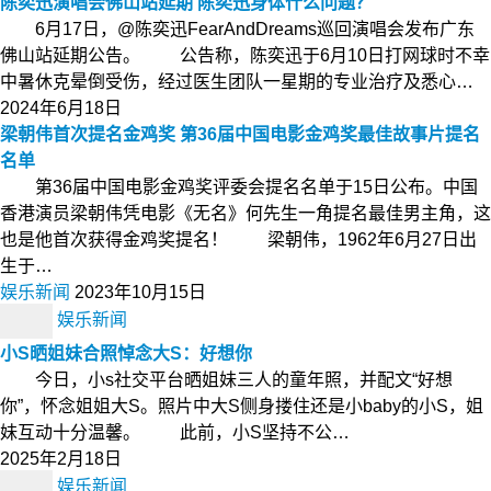
陈奕迅演唱会佛山站延期 陈奕迅身体什么问题？
6月17日，@陈奕迅FearAndDreams巡回演唱会发布广东
佛山站延期公告。 公告称，陈奕迅于6月10日打网球时不幸
中暑休克晕倒受伤，经过医生团队一星期的专业治疗及悉心…
2024年6月18日
梁朝伟首次提名金鸡奖 第36届中国电影金鸡奖最佳故事片提名
名单
第36届中国电影金鸡奖评委会提名名单于15日公布。中国
香港演员梁朝伟凭电影《无名》何先生一角提名最佳男主角，这
也是他首次获得金鸡奖提名！ 梁朝伟，1962年6月27日出
生于…
娱乐新闻
2023年10月15日
娱乐新闻
小S晒姐妹合照悼念大S：好想你
今日，小s社交平台晒姐妹三人的童年照，并配文“好想
你”，怀念姐姐大S。照片中大S侧身搂住还是小baby的小S，姐
妹互动十分温馨。 此前，小S坚持不公…
2025年2月18日
娱乐新闻