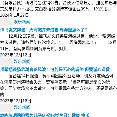
（有限合伙）新增简易注销公告。合伙人信息显示，迪丽热巴与
其父亲迪力木拉提·艾白都拉分别持有该企业99%、1%的股…
2024年1月27日
娱乐新闻
谭飞发文辟谣：周海媚并未过世 周海媚怎么了？
12月12日凌晨，谭飞发文辟谣周海媚过世，他说：“周海媚
并未过世，请各界勿以讹传讹。” 周海媚怎么了？ 12月
11日，有网友爆料周海媚离世，对此…
2023年12月12日
娱乐新闻
贺军翔谈杨丞琳言论风波：可能是无心的玩笑 但要诚心道歉
据台媒14日报道，贺军翔出席公益活动，谈及好友杨丞琳
在河南郑州演唱会失言，贺军翔表示：“当然可能是无心的玩
笑，但毕竟场合不太适合，可能得罪有些地方的人，还是要诚心
的…
2023年12月16日
娱乐新闻
袁咏仪晒贴脸照为儿子庆祝18岁生日：健康 快乐