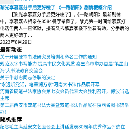
黎光李慕嘉分手后更好嗑了 《一路朝阳》剧情梗概介绍
【黎光李慕嘉分手后更好嗑了】,《一路朝阳》最新剧情
中，李慕嘉去相亲在8584餐厅晕倒了，黎光第一时间给慕嘉打
电话但两人一直沉默，接着又去慕嘉家楼下坐着看她，分手后的
两人更好磕了…
2023年8月29日
最新动态
关于开展硬笔书法研究员培训和命名工作的通知
规范汉字书写能力 提高市民文化素质 秦皇岛市举办首届“笔墨山
海”大书法教育交流会
关于牛献忠同志停职的决定
“永远听党话，笔墨润万家”河南大书法作品展开幕
河南省硬笔书法家协会第七次会员代表大会胜利召开，傅波当选
主席
第二届西安市双笔书法大赛暨双笔书法作品展在陕西省图书馆举
办！
随机推荐
纪念毛主席延安文艺座谈会上讲话发表80周年优秀作品评选在