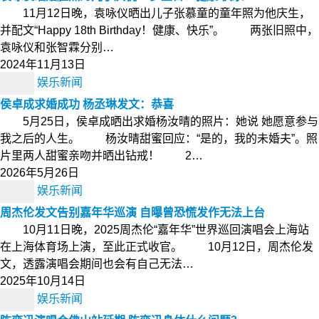
11月12日晚，袁咏仪晒出儿子张慕童的童年照为他庆生，
并配文“Happy 18th Birthday！健康、快乐”。 两张旧照中，
袁咏仪和张智霖分别…
2024年11月13日
娱乐新闻
侯卓成求婚成功 杨丞琳发文：恭喜
5月25日，侯卓成晒出求婚杨汝晴的照片：她说 她愿意参与
我之后的人生。 杨汝晴甜蜜回应：“是的，我的未婚夫”。照
片里两人甜蜜亲吻并晒出钻戒！ 2…
2026年5月26日
娱乐新闻
周杰伦发文告别嘉年华巡演 自曝曾恐慌发作无法上台
10月11日晚，2025周杰伦“嘉年华”世界巡回演唱会上海站
在上海体育场上演，至此正式收官。 10月12日，周杰伦发
文，透露演唱会期间也会有自己无法…
2025年10月14日
娱乐新闻