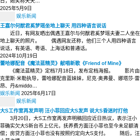
日，她笑称天天…
2025年5月9日
娱乐新闻
王嘉尔何猷君奚梦瑶坐地上聊天 用四种语言说话
近日，有网友晒出偶遇王嘉尔与何猷君奚梦瑶夫妻二人坐在
地上聊天的照片。 偶遇网友还称，他们三个人用四种语言
说话，有英语、粤语、上海话和普通话。
2024年10月19日
蕾哈娜配音《魔法蓝精灵》献唱新歌《Friend of Mine》
《魔法蓝精灵》定档7月18日，发布定档海报。 影片由
克里斯·米勒执导，蕾哈娜配音蓝妹妹，尼克·奥弗曼、娜塔莎·雷
昂、丹&middo…
娱乐新闻
2025年6月17日
娱乐新闻
大S工作室再发声明 汪小菲回应大S发声 说大S昏迷时打他
3月20日，大S工作室再发声明稿回应近日热议，表示汪小
菲确实欠大S新台币上亿元，抚养费方面汪小菲也至今未足额清
偿；房贷方面汪小菲也没有按照约定向大S支付。 随后，汪