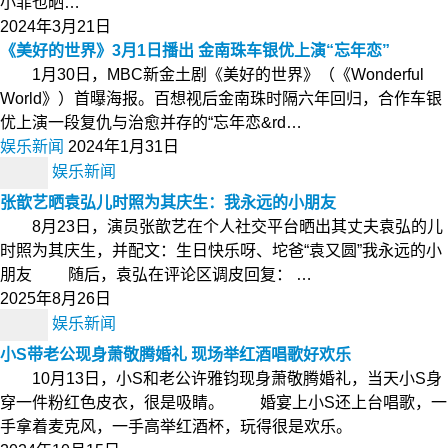
小菲也晒…
2024年3月21日
《美好的世界》3月1日播出 金南珠车银优上演“忘年恋”
1月30日，MBC新金土剧《美好的世界》（《Wonderful
World》）首曝海报。百想视后金南珠时隔六年回归，合作车银
优上演一段复仇与治愈并存的“忘年恋&rd…
娱乐新闻
2024年1月31日
娱乐新闻
张歆艺晒袁弘儿时照为其庆生：我永远的小朋友
8月23日，演员张歆艺在个人社交平台晒出其丈夫袁弘的儿
时照为其庆生，并配文：生日快乐呀、坨爸“袁又圆”我永远的小
朋友 随后，袁弘在评论区调皮回复： …
2025年8月26日
娱乐新闻
小S带老公现身萧敬腾婚礼 现场举红酒唱歌好欢乐
10月13日，小S和老公许雅钧现身萧敬腾婚礼，当天小S身
穿一件粉红色皮衣，很是吸睛。 婚宴上小S还上台唱歌，一
手拿着麦克风，一手高举红酒杯，玩得很是欢乐。