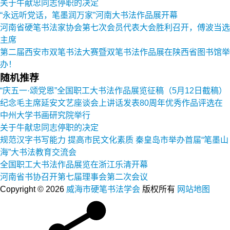
关于牛献忠同志停职的决定
“永远听党话，笔墨润万家”河南大书法作品展开幕
河南省硬笔书法家协会第七次会员代表大会胜利召开，傅波当选
主席
第二届西安市双笔书法大赛暨双笔书法作品展在陕西省图书馆举
办！
随机推荐
“庆五一·颂党恩”全国职工大书法作品展览征稿（5月12日截稿）
纪念毛主席延安文艺座谈会上讲话发表80周年优秀作品评选在
中州大学书画研究院举行
关于牛献忠同志停职的决定
规范汉字书写能力 提高市民文化素质 秦皇岛市举办首届“笔墨山
海”大书法教育交流会
全国职工大书法作品展览在浙江乐清开幕
河南省书协召开第七届理事会第二次会议
Copyright © 2026
威海市硬笔书法学会
版权所有
网站地图