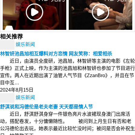
相关推荐
娱乐新闻
林智妍池昌旭相互爆料对方恋情 网友笑称：相爱相杀
近日，由演员全度研，池昌旭，林智妍等主演的电影《左轮
手枪》正式上映，作为主演的池昌旭和林智妍也参加了节目进行
宣传。两人在近期出演了油管人气节目《ZzanBro》，并且在节
目中互…
2024年8月15日
娱乐新闻
舒淇说和冯德伦是老夫老妻 天天都是情人节
近日，舒淇舒淇身穿一件银色亮片水波裙现身澳门出席活
动，搭配卷发，十分慵懒随性。 被问到上月生日有否和老
公冯德伦出去玩，她表示最近比较忙没时间；被问是否会补祝生