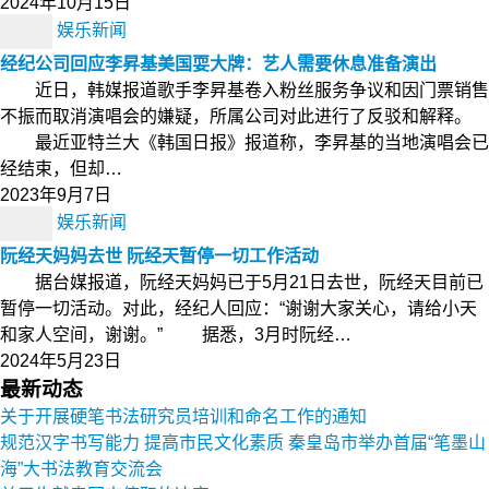
2024年10月15日
娱乐新闻
经纪公司回应李昇基美国耍大牌：艺人需要休息准备演出
近日，韩媒报道歌手李昇基卷入粉丝服务争议和因门票销售
不振而取消演唱会的嫌疑，所属公司对此进行了反驳和解释。
最近亚特兰大《韩国日报》报道称，李昇基的当地演唱会已
经结束，但却…
2023年9月7日
娱乐新闻
阮经天妈妈去世 阮经天暂停一切工作活动
据台媒报道，阮经天妈妈已于5月21日去世，阮经天目前已
暂停一切活动。对此，经纪人回应：“谢谢大家关心，请给小天
和家人空间，谢谢。” 据悉，3月时阮经…
2024年5月23日
最新动态
关于开展硬笔书法研究员培训和命名工作的通知
规范汉字书写能力 提高市民文化素质 秦皇岛市举办首届“笔墨山
海”大书法教育交流会