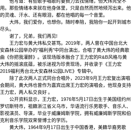
他写道：有些歌手唱歌时要费力去找情绪，但大炜完全不
用。那些情绪本来就在他身体里，只是自然而然地倾泻出来。他
的灵魂、汗水、还有眼泪，都在他唱的每一个音里。
大炜，我们爱你，也想你。随时奉陪，我陪你一起开到城市
尽头。
谢了，兄弟，我们再见!
王力宏与黄大炜私交甚笃。2019年，两人曾在中国台北大
安森林公园举办的“福利秀”中同台演出，合唱了黄大炜的经典歌
曲《你把我灌醉》。该现场版本融合了王力宏的R&B风格与黄
大炜的摇滚底蕴，被乐迷视为珍贵现场，并收录于《王力宏
2019福利秀台北大安森林公园LIVE》专辑中。
除了此次两人正式同台合唱外，2023年9月王力宏复出演唱
会期间，黄大炜也曾作为嘉宾出席王力宏的演唱会，他现身支持
王力宏，两人私交良好 。
公开资料显示，王力宏，1976年5月17日出生于美国纽约州
罗切斯特市，祖籍浙江省义乌市，华语流行乐男歌手、音乐人、
影视演员、导演，毕业于威廉姆斯学院，拥有威廉姆斯学院和伯
克利音乐学院双荣誉博士的学历。
黄大炜，1964年9月17日出生于中国香港，美籍华裔男歌