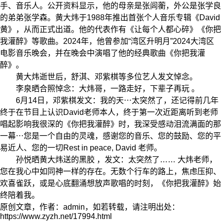
手、音乐人。公开资料显示，他的母亲是张闾蘅，外公是张学良
的弟弟张学森。黄大炜于1988年推出首张个人音乐专辑《David
黄》，从而正式出道。他的代表作有《让每个人都心碎》《你把
我灌醉》等歌曲。2024年，他曾参加“湾区升明月”2024大湾区
电影音乐晚会，并在晚会中演唱了他的经典歌曲《你把我灌
醉》。
黄大炜逝世后，舒淇、邓紫棋等多位艺人发文悼念。
李泉晒合照悼念：大炜哥，一路走好，下辈子再玩 。
6月14日，邓紫棋发文：我的天⋯太突然了，还记得前几年
终于在节目上认识David老师本人，终于第一次近距离听到老师
唱起影响我很深的《你把我灌醉》时，我深受感动泪流满面的那
一幕⋯您是一个自由的灵魂，感谢您的音乐、您的鼓励、您的平
易近人、您的一切Rest in peace, David 老师。
孙悦晒黄大炜送的黑胶 ，发文：太突然了…… 大炜老师，
您在我心中如同神一样的存在。无数个行车的路上，焦虑压抑、
欢喜雀跃，或是心底翻涌想放声歌唱的时刻，《你把我灌醉》始
终陪着我。
原创文章，作者：admin，如若转载，请注明出处：
https://www.zyzh.net/17994.html