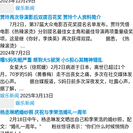
2023年12月29日
娱乐新闻
贾玲再次导演影后双提百花奖 贾玲个人资料简介
7月2日，第37届大众电影百花奖提名名单发布，贾玲凭借
电影《热辣滚烫》分别提名最佳女主角和最佳导演两项重量级奖
项，这是继《你好，李焕英》再次获得双提。 据悉，《热
辣滚烫》 …
2024年7月2日
曝S妈失眠严重 想到大S就哭 小S担心其精神错乱
女星大S（徐熙媛）2月2日病逝于日本，离世已超过1个
月，70岁的S妈（黄春梅）走不出丧女之痛，多次在社交媒体发
出心声。 据台媒报道，S妈日前多次深夜发文，吐露心声，
据了解，…
娱乐新闻
2025年3月13日
娱乐新闻
杨丞琳晒婚纱照 庆祝与李荣浩婚礼一周年
2月18日中午，杨丞琳发文晒出自己和李荣浩的婚纱照，配
文：“婚礼一周年。” 粉丝惊讶表示：“你们什么时候悄悄办