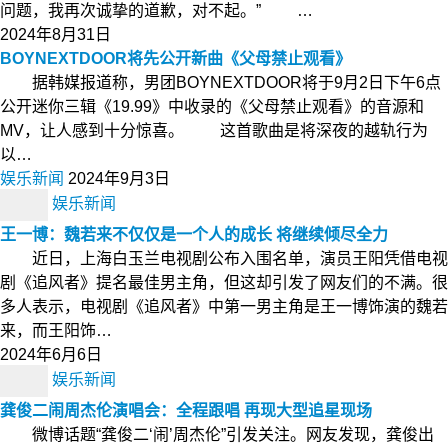
问题，我再次诚挚的道歉，对不起。” …
2024年8月31日
BOYNEXTDOOR将先公开新曲《父母禁止观看》
据韩媒报道称，男团BOYNEXTDOOR将于9月2日下午6点
公开迷你三辑《19.99》中收录的《父母禁止观看》的音源和
MV，让人感到十分惊喜。 这首歌曲是将深夜的越轨行为
以…
娱乐新闻
2024年9月3日
娱乐新闻
王一博：魏若来不仅仅是一个人的成长 将继续倾尽全力
近日，上海白玉兰电视剧公布入围名单，演员王阳凭借电视
剧《追风者》提名最佳男主角，但这却引发了网友们的不满。很
多人表示，电视剧《追风者》中第一男主角是王一博饰演的魏若
来，而王阳饰…
2024年6月6日
娱乐新闻
龚俊二闹周杰伦演唱会：全程跟唱 再现大型追星现场
微博话题“龚俊二‘闹’周杰伦”引发关注。网友发现，龚俊出