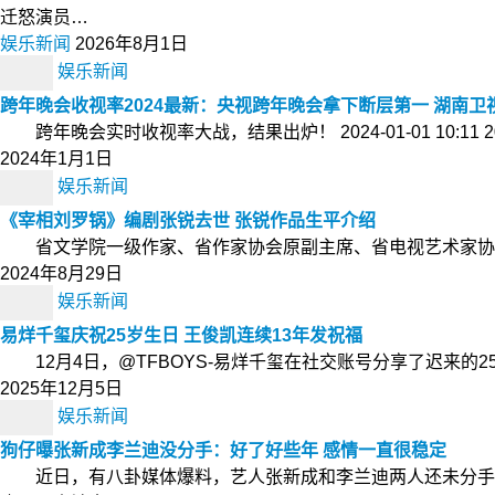
迁怒演员…
娱乐新闻
2026年8月1日
娱乐新闻
跨年晚会收视率2024最新：央视跨年晚会拿下断层第一 湖南卫
跨年晚会实时收视率大战，结果出炉！ 2024-01-01 10:
2024年1月1日
娱乐新闻
《宰相刘罗锅》编剧张锐去世 张锐作品生平介绍
省文学院一级作家、省作家协会原副主席、省电视艺术家协会原
2024年8月29日
娱乐新闻
易烊千玺庆祝25岁生日 王俊凯连续13年发祝福
12月4日，@TFBOYS-易烊千玺在社交账号分享了迟来的
2025年12月5日
娱乐新闻
狗仔曝张新成李兰迪没分手：好了好些年 感情一直很稳定
近日，有八卦媒体爆料，艺人张新成和李兰迪两人还未分手