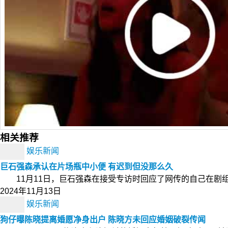
相关推荐
娱乐新闻
巨石强森承认在片场瓶中小便 有迟到但没那么久
11月11日，巨石强森在接受专访时回应了网传的自己在剧组
2024年11月13日
娱乐新闻
狗仔曝陈晓提离婚愿净身出户 陈晓方未回应婚姻破裂传闻