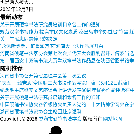
也是两人被大…
2023年12月7日
最新动态
关于开展硬笔书法研究员培训和命名工作的通知
规范汉字书写能力 提高市民文化素质 秦皇岛市举办首届“笔墨山
关于牛献忠同志停职的决定
“永远听党话，笔墨润万家”河南大书法作品展开幕
河南省硬笔书法家协会第七次会员代表大会胜利召开，傅波当选
第二届西安市双笔书法大赛暨双笔书法作品展在陕西省图书馆举
随机推荐
河南省书协召开第七届理事会第二次会议
“庆五一·颂党恩”全国职工大书法作品展览征稿（5月12日截稿）
纪念毛主席延安文艺座谈会上讲话发表80周年优秀作品评选在
关于开展硬笔书法研究员培训和命名工作的通知
中国硬笔书法协会各省级协会负责人党的二十大精神学习会在宁
湖南省硬笔书法家协会主席团赴京述职
Copyright © 2026
威海市硬笔书法学会
版权所有
网站地图