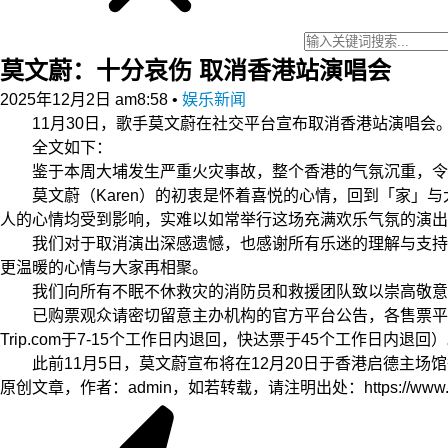
莫文蔚：十分哀伤 取消香港站演唱会
2025年12月2日 am8:58
•
娱乐新闻
11月30日，歌手莫文蔚在社交平台宣布取消香港站演唱会
全文如下：
鉴于本周大埔发生严重火灾事故，整个香港的气氛沉重，令人十分
莫文蔚（Karen）的初衷是怀着喜悦的心情，回到「家」与
人的心情均受到影响，实难以如常举行这场充满欢乐气氛的演出
我们对于取消演出深感遗憾，也感谢所有乐迷的理解与支持。此
更温暖的心情与大家再相聚。
我们向所有不眠不休救灾的消防员和救援团队致以崇高敬意与
已购票观众请密切留意主办机构的官方平台公告，各售票平台
Trip.com于7-15个工作日内退回，快达票于45个工作日内退回
此前11月5日，莫文蔚宣布将在12月20日于香港启德主场
原创文章，作者：admin，如若转载，请注明出处：https://www.zyzh.