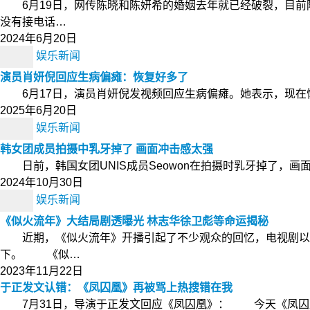
6月19日，网传陈晓和陈妍希的婚姻去年就已经破裂，目前
没有接电话…
2024年6月20日
娱乐新闻
演员肖妍倪回应生病偏瘫：恢复好多了
6月17日，演员肖妍倪发视频回应生病偏瘫。她表示，现在
2025年6月20日
娱乐新闻
韩女团成员拍摄中乳牙掉了 画面冲击感太强
日前，韩国女团UNIS成员Seowon在拍摄时乳牙掉了，画
2024年10月30日
娱乐新闻
《似火流年》大结局剧透曝光 林志华徐卫彪等命运揭秘
近期，《似火流年》开播引起了不少观众的回忆，电视剧以电
下。 《似…
2023年11月22日
于正发文认错：《凤囚凰》再被骂上热搜错在我
7月31日，导演于正发文回应《凤囚凰》： 今天《凤囚凰