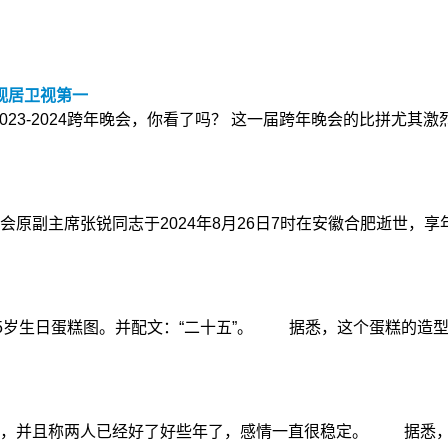
视居卫视第一
11 2023-2024跨年晚会，你看了吗？ 这一届跨年晚会的比拼
副主席张锐同志于2024年8月26日7时在安徽合肥逝世，享
25岁生日蛋糕图。并配文：“二十五”。 据悉，这个蛋糕的造
，并且称两人已经好了好些年了，感情一直很稳定。 据悉，