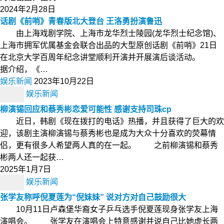
2024年2月28日
话剧《前哨》青春版北大登台 王洛勇扮演鲁迅
由上海戏剧学院、上海市龙华烈士陵园(龙华烈士纪念馆)、
上海市拥军优属基金会联合出品的大型原创话剧《前哨》21日
在北京大学百周年纪念讲堂顺利开演并开展演后谈活动。
据介绍，《…
娱乐新闻
2023年10月22日
娱乐新闻
柳演锡回应和蔡秀彬恋爱可能性 感谢支持司珠cp
近日，韩剧《现在拨打的电话》热播，并且获得了巨大的欢
迎，该剧主演柳演锡与蔡秀彬也是成为大众十分喜欢的荧幕情
侣，更有很多人希望两人真的在一起。 之前柳演锡和蔡秀
彬两人还一起获…
2025年1月7日
娱乐新闻
张学友称呼倪夏莲为“倪妹妹” 说对方对自己鼓励很大
10月11日卢森堡华裔女子乒乓选手倪夏莲现身张学友上海
演唱会。 张学友在演唱会上特意感谢并说自己比她虚长两