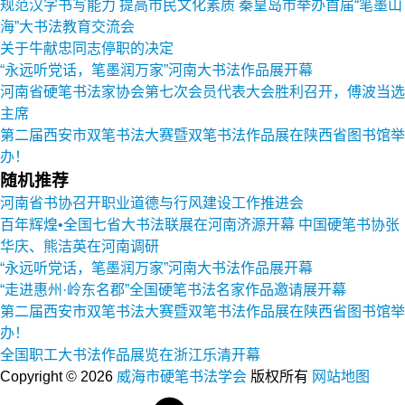
规范汉字书写能力 提高市民文化素质 秦皇岛市举办首届“笔墨山
海”大书法教育交流会
关于牛献忠同志停职的决定
“永远听党话，笔墨润万家”河南大书法作品展开幕
河南省硬笔书法家协会第七次会员代表大会胜利召开，傅波当选
主席
第二届西安市双笔书法大赛暨双笔书法作品展在陕西省图书馆举
办！
随机推荐
河南省书协召开职业道德与行风建设工作推进会
百年辉煌•全国七省大书法联展在河南济源开幕 中国硬笔书协张
华庆、熊洁英在河南调研
“永远听党话，笔墨润万家”河南大书法作品展开幕
“走进惠州·岭东名郡”全国硬笔书法名家作品邀请展开幕
第二届西安市双笔书法大赛暨双笔书法作品展在陕西省图书馆举
办！
全国职工大书法作品展览在浙江乐清开幕
Copyright © 2026
威海市硬笔书法学会
版权所有
网站地图