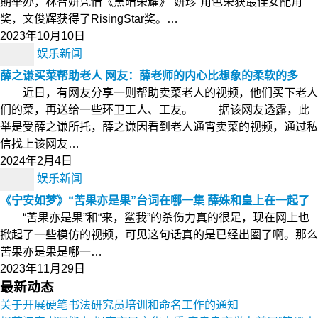
期举办，林智妍凭借《黑暗荣耀》“妍珍”角色荣获最佳女配角
奖，文俊辉获得了RisingStar奖。…
2023年10月10日
娱乐新闻
薛之谦买菜帮助老人 网友：薛老师的内心比想象的柔软的多
近日，有网友分享一则帮助卖菜老人的视频，他们买下老人
们的菜，再送给一些环卫工人、工友。 据该网友透露，此
举是受薛之谦所托，薛之谦因看到老人通宵卖菜的视频，通过私
信找上该网友…
2024年2月4日
娱乐新闻
《宁安如梦》“苦果亦是果”台词在哪一集 薛姝和皇上在一起了
“苦果亦是果”和“来，鲨我”的杀伤力真的很足，现在网上也
掀起了一些模仿的视频，可见这句话真的是已经出圈了啊。那么
苦果亦是果是哪一…
2023年11月29日
最新动态
关于开展硬笔书法研究员培训和命名工作的通知