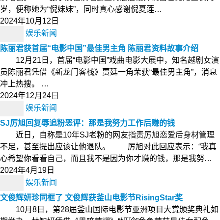
岁，便称她为“倪妹妹”，同时真心感谢倪夏莲…
2024年10月12日
娱乐新闻
陈丽君获首届“电影中国”最佳男主角 陈丽君资料故事介绍
12月21日，首届“电影中国”戏曲电影大展中，知名越剧女演
员陈丽君凭借《新龙门客栈》贾廷一角荣获“最佳男主角”，消息
冲上热搜。 …
2024年12月24日
娱乐新闻
SJ厉旭回复辱追粉恶评：那是我努力工作后赚的钱
近日，自称是10年SJ老粉的网友指责厉旭恋爱后身材管理
不足，甚至提出应该让他退队。 厉旭对此回应表示：“我真
心希望你看看自己，而且我不是因为你才赚的钱，那是我努…
2024年4月19日
娱乐新闻
文俊辉妍珍同框了 文俊辉获釜山电影节RisingStar奖
10月8日，第28届釜山国际电影节亚洲项目大赏颁奖典礼如