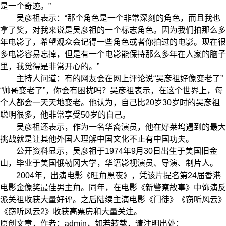
是一个奇迹。”
吴彦祖表示：“那个角色是一个非常深刻的角色，而且我也
拿了奖，对我来说是吴彦祖的一个标志角色。因为我们拍那么多
年电影了，希望观众会记得一些角色或者你拍过的电影。现在很
多电影容易忘掉，但是有一个电影能保持那么多年在人家的脑子
里，我觉得是非常开心的。”
主持人问道：有的网友会在网上评论说“吴彦祖好像变老了”
“帅哥变老了”，你会有困扰吗？吴彦祖表示，在这个世界上，每
个人都会一天天地变老。他认为，自己比20岁30岁时的吴彦祖
聪明很多，他非常享受50岁的自己。
吴彦祖还表示，作为一名华裔演员，他在好莱坞遇到的最大
挑战就是让其他外国人理解中国文化不止有中国功夫。
公开资料显示，吴彦祖于1974年9月30日出生于美国旧金
山，毕业于美国俄勒冈大学，华语影视演员、导演、制片人。
2004年，出演电影《旺角黑夜》，凭该片提名第24届香港
电影金像奖最佳男主角。同年，在电影《新警察故事》中饰演反
派关祖收获大量好评。之后陆续主演电影《门徒》《窃听风云》
《窃听风云2》收获高票房和大量关注。
原创文章，作者：admin，如若转载，请注明出处：