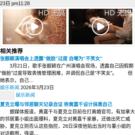
23日 pm11:28
相关推荐
张靓颖演唱会上透露“做脸”过度 自嘲为“不笑女”
3月21日，歌手张靓颖在广州演唱会现场，透露自己因假期
“做脸”过度导致表情管理困难，并调侃自己是“不笑女”。 但
她表示，自己…
娱乐新闻
2026年3月23日
娱乐新闻
夏克立曝与邻居聊天记录自证 称黄嘉千设计抹黑自己
据媒体报道，黄嘉千与夏克立目前在打离婚官司，有加拿大
的邻居董小姐出面爆料，夏克立对黄嘉千家暴，还做出死亡威
胁，夏克立则否认这些指控，26日深夜他贴出当时与董小姐的
对话截图，强调…