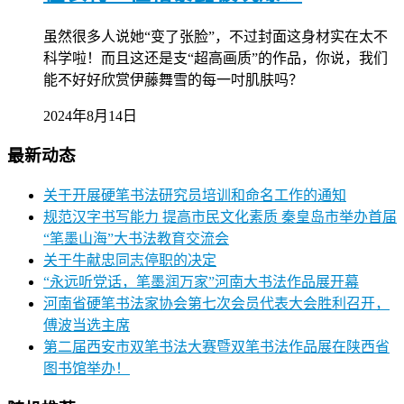
虽然很多人说她“变了张脸”，不过封面这身材实在太不
科学啦！而且这还是支“超高画质”的作品，你说，我们
能不好好欣赏伊藤舞雪的每一吋肌肤吗？
2024年8月14日
最新动态
关于开展硬笔书法研究员培训和命名工作的通知
规范汉字书写能力 提高市民文化素质 秦皇岛市举办首届
“笔墨山海”大书法教育交流会
关于牛献忠同志停职的决定
“永远听党话，笔墨润万家”河南大书法作品展开幕
河南省硬笔书法家协会第七次会员代表大会胜利召开，
傅波当选主席
第二届西安市双笔书法大赛暨双笔书法作品展在陕西省
图书馆举办！