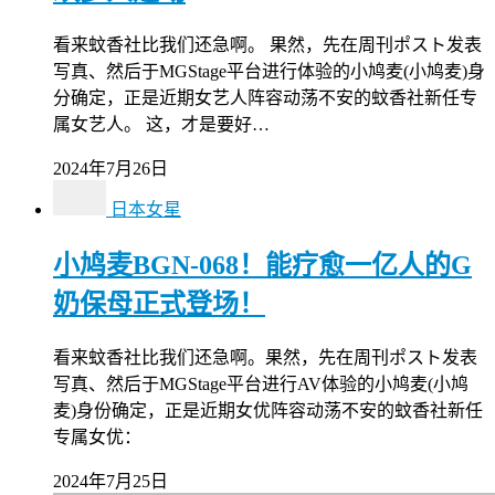
看来蚊香社比我们还急啊。 果然，先在周刊ポスト发表
写真、然后于MGStage平台进行体验的小鸠麦(小鸠麦)身
分确定，正是近期女艺人阵容动荡不安的蚊香社新任专
属女艺人。 这，才是要好…
2024年7月26日
日本女星
小鸠麦BGN-068！能疗愈一亿人的G
奶保母正式登场！
看来蚊香社比我们还急啊。果然，先在周刊ポスト发表
写真、然后于MGStage平台进行AV体验的小鸠麦(小鸠
麦)身份确定，正是近期女优阵容动荡不安的蚊香社新任
专属女优：
2024年7月25日