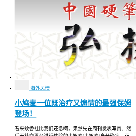
海外风情
小鸠麦一位既治疗又煽情的最强保姆
登场！
看来蚊香社比我们还急啊，果然先在周刊发表写真、然
后于社交平台进行体验的小鸠麦(小鸠麦)身分确定，正