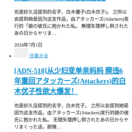
也是好久没提到的名字，白木優子(白木优子)。 之所以
会提到她是因为这支作品，由アタッカーズ(Attackers)发
行的「娘の彼氏に抱かれた私。 無理矢理押し倒された
あの日からヤリま…
2024年7月1日
优番大全
[ADN-518]从少妇变单亲妈妈 睽违6
年重回アタッカーズ(Attackers)的白
木优子性欲大爆发！
也是好久没提到的名字，白木优子。 之所以会提到她是
因为这支作品，由アタッカーズ(Attackers)发行的娘の彼
氏に抱かれた私。 无理矢理押し倒されたあの日からヤ
リまくった话，剧情…