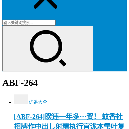
ABF-264
优番大全
[ABF-264]睽违一年多⋯贺！ 蚊香社
招牌作中出し射精执行官泷本雫叶复