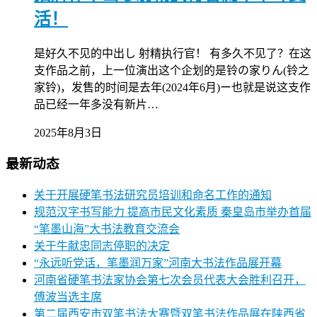
活！
是好久不见的中出し 射精执行官！ 有多久不见了？在这
支作品之前，上一位演出这个企划的是铃の家りん(铃之
家铃)，发售的时间是去年(2024年6月)ー也就是说这支作
品已经一年多没有新片…
2025年8月3日
最新动态
关于开展硬笔书法研究员培训和命名工作的通知
规范汉字书写能力 提高市民文化素质 秦皇岛市举办首届
“笔墨山海”大书法教育交流会
关于牛献忠同志停职的决定
“永远听党话，笔墨润万家”河南大书法作品展开幕
河南省硬笔书法家协会第七次会员代表大会胜利召开，
傅波当选主席
第二届西安市双笔书法大赛暨双笔书法作品展在陕西省