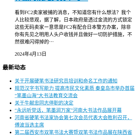
看到FC2卖家被捕的消息，不知道您有什么想法？我个
人比较悲观，据了解，日本政府是透过金流的方式锁定
这些无码卖家ー意思是FC2有配合日本警方办案，除非
你有先见之明用人头户收钱并且做好一切防护措施，不
然很难闪得掉的⋯
2024年4月13日
最新动态
关于开展硬笔书法研究员培训和命名工作的通知
规范汉字书写能力 提高市民文化素质 秦皇岛市举办首届
“笔墨山海”大书法教育交流会
关于牛献忠同志停职的决定
“永远听党话，笔墨润万家”河南大书法作品展开幕
河南省硬笔书法家协会第七次会员代表大会胜利召开，
傅波当选主席
第二届西安市双笔书法大赛暨双笔书法作品展在陕西省