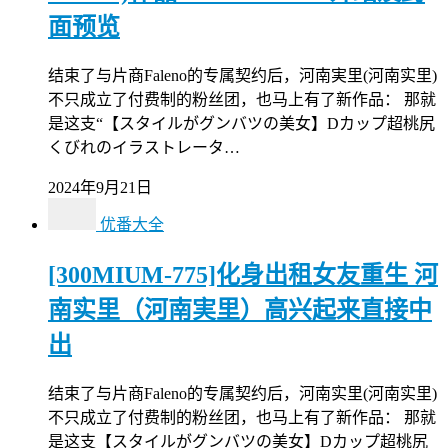
面预览
结束了与片商Faleno的专属契约后，河南実里(河南实里)
不只成立了付费制的粉丝团，也马上有了新作品： 那就
是这支“【スタイルがグンバツの美女】Dカップ超桃尻
くびれのイラストレータ…
2024年9月21日
优番大全
[300MIUM-775]化身出租女友重生 河
南实里（河南実里）高兴起来直接中
出
结束了与片商Faleno的专属契约后，河南实里(河南实里)
不只成立了付费制的粉丝团，也马上有了新作品： 那就
是这支【スタイルがグンバツの美女】Dカップ超桃尻