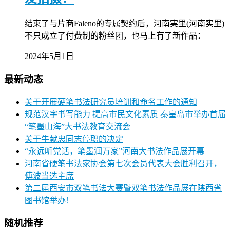
结束了与片商Faleno的专属契约后，河南実里(河南实里)
不只成立了付费制的粉丝团，也马上有了新作品：
2024年5月1日
最新动态
关于开展硬笔书法研究员培训和命名工作的通知
规范汉字书写能力 提高市民文化素质 秦皇岛市举办首届
“笔墨山海”大书法教育交流会
关于牛献忠同志停职的决定
“永远听党话，笔墨润万家”河南大书法作品展开幕
河南省硬笔书法家协会第七次会员代表大会胜利召开，
傅波当选主席
第二届西安市双笔书法大赛暨双笔书法作品展在陕西省
图书馆举办！
随机推荐