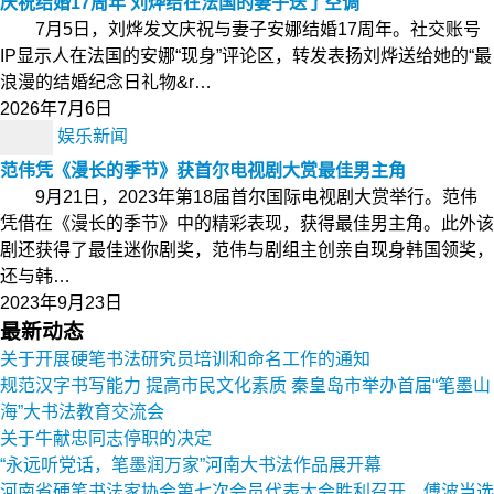
庆祝结婚17周年 刘烨给在法国的妻子送了空调
7月5日，刘烨发文庆祝与妻子安娜结婚17周年。社交账号
IP显示人在法国的安娜“现身”评论区，转发表扬刘烨送给她的“最
浪漫的结婚纪念日礼物&r…
2026年7月6日
娱乐新闻
范伟凭《漫长的季节》获首尔电视剧大赏最佳男主角
9月21日，2023年第18届首尔国际电视剧大赏举行。范伟
凭借在《漫长的季节》中的精彩表现，获得最佳男主角。此外该
剧还获得了最佳迷你剧奖，范伟与剧组主创亲自现身韩国领奖，
还与韩…
2023年9月23日
最新动态
关于开展硬笔书法研究员培训和命名工作的通知
规范汉字书写能力 提高市民文化素质 秦皇岛市举办首届“笔墨山
海”大书法教育交流会
关于牛献忠同志停职的决定
“永远听党话，笔墨润万家”河南大书法作品展开幕
河南省硬笔书法家协会第七次会员代表大会胜利召开，傅波当选