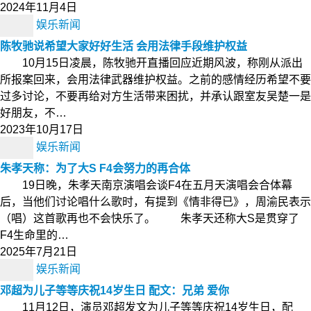
2024年11月4日
娱乐新闻
陈牧驰说希望大家好好生活 会用法律手段维护权益
10月15日凌晨，陈牧驰开直播回应近期风波，称刚从派出
所报案回来，会用法律武器维护权益。之前的感情经历希望不要
过多讨论，不要再给对方生活带来困扰，并承认跟室友吴楚一是
好朋友，不…
2023年10月17日
娱乐新闻
朱孝天称：为了大S F4会努力的再合体
19日晚，朱孝天南京演唱会谈F4在五月天演唱会合体幕
后，当他们讨论唱什么歌时，有提到《情非得已》，周渝民表示
（唱）这首歌再也不会快乐了。 朱孝天还称大S是贯穿了
F4生命里的…
2025年7月21日
娱乐新闻
邓超为儿子等等庆祝14岁生日 配文：兄弟 爱你
11月12日，演员邓超发文为儿子等等庆祝14岁生日，配