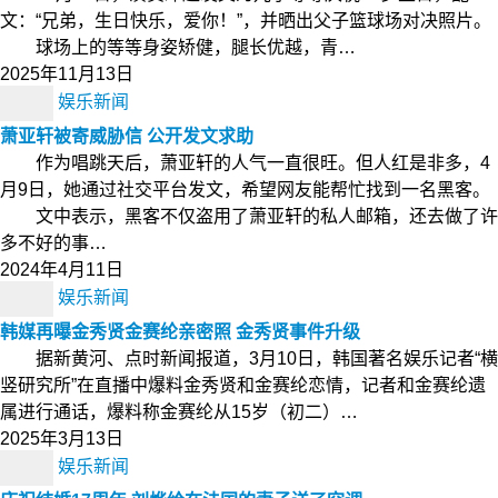
文：“兄弟，生日快乐，爱你！”，并晒出父子篮球场对决照片。
球场上的等等身姿矫健，腿长优越，青…
2025年11月13日
娱乐新闻
萧亚轩被寄威胁信 公开发文求助
作为唱跳天后，萧亚轩的人气一直很旺。但人红是非多，4
月9日，她通过社交平台发文，希望网友能帮忙找到一名黑客。
文中表示，黑客不仅盗用了萧亚轩的私人邮箱，还去做了许
多不好的事…
2024年4月11日
娱乐新闻
韩媒再曝金秀贤金赛纶亲密照 金秀贤事件升级
据新黄河、点时新闻报道，3月10日，韩国著名娱乐记者“横
竖研究所”在直播中爆料金秀贤和金赛纶恋情，记者和金赛纶遗
属进行通话，爆料称金赛纶从15岁（初二）…
2025年3月13日
娱乐新闻