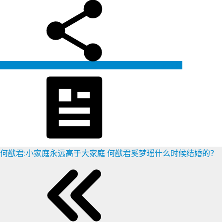
生成海报
何猷君:小家庭永远高于大家庭 何猷君奚梦瑶什么时候结婚的？