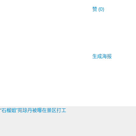
赞
(0)
生成海报
“石榴姐”苑琼丹被曝在景区打工