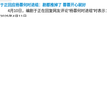
于正回应杨蓉何时进组：剧都推掉了 蓉蓉开心就好
4月10日，编剧于正在回复网友评论“杨蓉何时进组”时表示
2025年4月11日
娱乐新闻
韩素希指责柳俊烈沉默 希望李惠利可以找她
因为受到网友们“插足别人感情”的质疑，沉寂了一段时间的韩
2024年3月30日
娱乐新闻
周深谈前几年没收入时心态：找事情去维持好心态
6月26日，刘同对话周深 ，问到周深前几年有一段时间接
面的人看…
2024年6月27日
娱乐新闻
何炅谢娜同台主持引热议 何炅：欢迎娜娜回家
昨天#何炅谢娜同台主持#登上热搜！ 最近，何炅和谢娜
重逢引发…
2024年11月11日