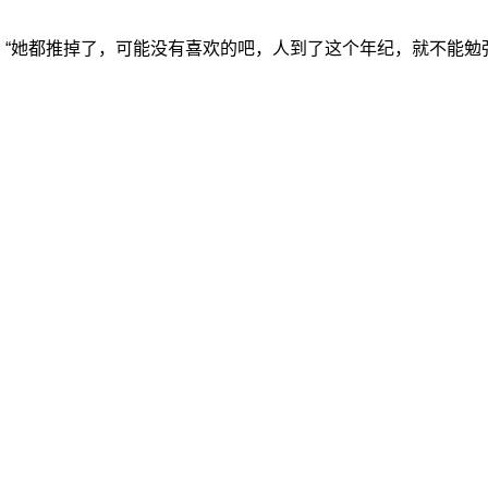
：“她都推掉了，可能没有喜欢的吧，人到了这个年纪，就不能勉
素希再次发文回应恋情相关争议。她不仅否认自己“换乘恋爱”
不到工作，没有收入，只能在出租屋里面唱歌练歌的那个时候，
再次同台主持了一场综艺节目。在这次活动中，何炅迎接谢娜