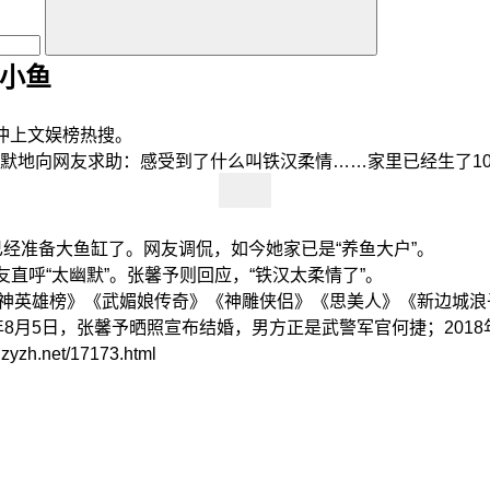
条小鱼
，冲上文娱榜热搜。
地向网友求助：感受到了什么叫铁汉柔情……家里已经生了10
经准备大鱼缸了。网友调侃，如今她家已是“养鱼大户”。
呼“太幽默”。张馨予则回应，“铁汉太柔情了”。
神英雄榜》《武媚娘传奇》《神雕侠侣》《思美人》《新边城浪
月5日，张馨予晒照宣布结婚，男方正是武警军官何捷；2018
net/17173.html