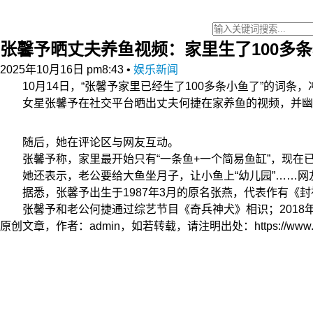
张馨予晒丈夫养鱼视频：家里生了100多
2025年10月16日 pm8:43
•
娱乐新闻
10月14日，“张馨予家里已经生了100多条小鱼了”的词条
女星张馨予在社交平台晒出丈夫何捷在家养鱼的视频，并幽默
随后，她在评论区与网友互动。
张馨予称，家里最开始只有“一条鱼+一个简易鱼缸”，现在已
她还表示，老公要给大鱼坐月子，让小鱼上“幼儿园”……网友直
据悉，张馨予出生于1987年3月的原名张燕，代表作有《封
张馨予和老公何捷通过综艺节目《奇兵神犬》相识；2018年8
原创文章，作者：admin，如若转载，请注明出处：https://www.zyzh.