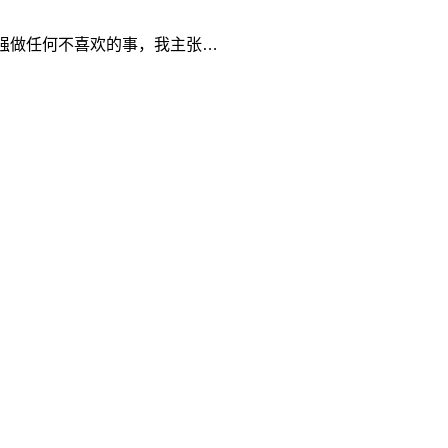
强做任何不喜欢的事，我主张…
，还质问李惠利&…
情绪那么稳定是怎么做到的？ 对此，周深回答称这个只是外
回到舞台上，谢娜则幽默地说自己回来了。 这对黄金搭档的