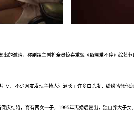
出的邀请，称剧组主创将全员惊喜重聚《甄嬛爱不停》综艺节目
片段， 不少网友发现主持人汪涵长了许多白头发，纷纷感慨他
庆结婚，育有两女一子，1995年离婚后复出，独自养大子女。2