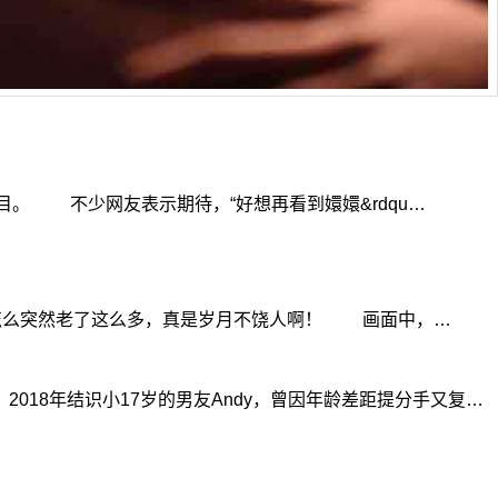
。 不少网友表示期待，“好想再看到嬛嬛&rdqu…
怎么突然老了这么多，真是岁月不饶人啊！ 画面中，…
018年结识小17岁的男友Andy，曾因年龄差距提分手又复…