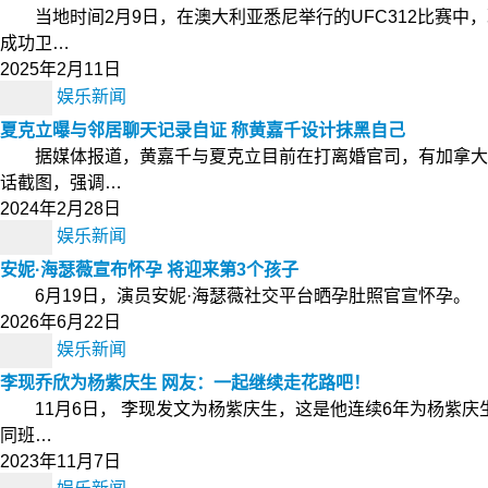
当地时间2月9日，在澳大利亚悉尼举行的UFC312比赛中
成功卫…
2025年2月11日
娱乐新闻
夏克立曝与邻居聊天记录自证 称黄嘉千设计抹黑自己
据媒体报道，黄嘉千与夏克立目前在打离婚官司，有加拿大的
话截图，强调…
2024年2月28日
娱乐新闻
安妮·海瑟薇宣布怀孕 将迎来第3个孩子
6月19日，演员安妮·海瑟薇社交平台晒孕肚照官宣怀孕。 现年4
2026年6月22日
娱乐新闻
李现乔欣为杨紫庆生 网友：一起继续走花路吧！
11月6日， 李现发文为杨紫庆生，这是他连续6年为杨紫庆
同班…
2023年11月7日