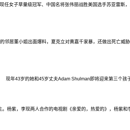
，现任女子草量级冠军、中国名将张伟丽战胜美国选手苏亚雷斯
邻居董小姐出面爆料，夏克立对黄嘉千家暴，还做出死亡威胁，
3岁的她和45岁丈夫Adam Shulman即将迎来第三个孩子
生。杨紫，李现两人合作的电视剧《亲爱的，热爱的》，杨紫和李