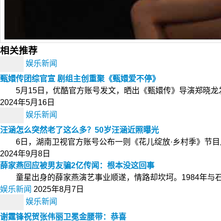
相关推荐
娱乐新闻
甄嬛传团综官宣 剧组主创重聚《甄嬛爱不停》
5月15日，优酷官方账号发文，晒出《甄嬛传》导演郑晓龙发
2024年5月16日
娱乐新闻
汪涵怎么突然老了这么多？50岁汪涵近照曝光
6日，湖南卫视官方账号公布一则《花儿绽放·乡村季》节目
2024年9月8日
薛家燕回应被男友骗2亿传闻：根本没这回事
童星出身的薛家燕演艺事业顺遂，情路却坎坷。1984年与石保
娱乐新闻
2025年8月7日
娱乐新闻
谢霆锋祝贺张伟丽卫冕金腰带：恭喜