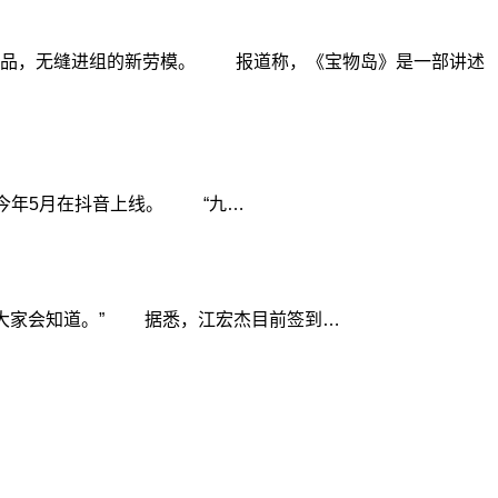
作品，无缝进组的新劳模。 报道称，《宝物岛》是一部讲述
今年5月在抖音上线。 “九…
息大家会知道。” 据悉，江宏杰目前签到…