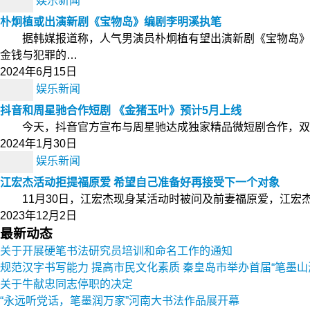
娱乐新闻
朴炯植或出演新剧《宝物岛》编剧李明溪执笔
据韩媒报道称，人气男演员朴炯植有望出演新剧《宝物岛》
金钱与犯罪的…
2024年6月15日
娱乐新闻
抖音和周星驰合作短剧 《金猪玉叶》预计5月上线
今天，抖音官方宣布与周星驰达成独家精品微短剧合作，双方
2024年1月30日
娱乐新闻
江宏杰活动拒提福原爱 希望自己准备好再接受下一个对象
11月30日，江宏杰现身某活动时被问及前妻福原爱，江宏
2023年12月2日
最新动态
关于开展硬笔书法研究员培训和命名工作的通知
规范汉字书写能力 提高市民文化素质 秦皇岛市举办首届“笔墨山
关于牛献忠同志停职的决定
“永远听党话，笔墨润万家”河南大书法作品展开幕