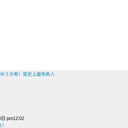
希（ゆうき希）是史上最色新人
日 pm12:02
女！