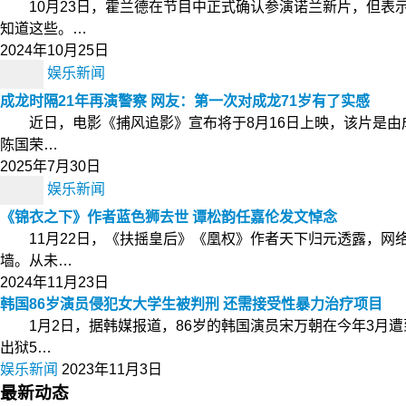
10月23日，霍兰德在节目中正式确认参演诺兰新片，但表
知道这些。…
2024年10月25日
娱乐新闻
成龙时隔21年再演警察 网友：第一次对成龙71岁有了实感
近日，电影《捕风追影》宣布将于8月16日上映，该片是由
陈国荣…
2025年7月30日
娱乐新闻
《锦衣之下》作者蓝色狮去世 谭松韵任嘉伦发文悼念
11月22日，《扶摇皇后》《凰权》作者天下归元透露，网
墙。从未…
2024年11月23日
韩国86岁演员侵犯女大学生被判刑 还需接受性暴力治疗项目
1月2日，据韩媒报道，86岁的韩国演员宋万朝在今年3月遭
出狱5…
娱乐新闻
2023年11月3日
最新动态