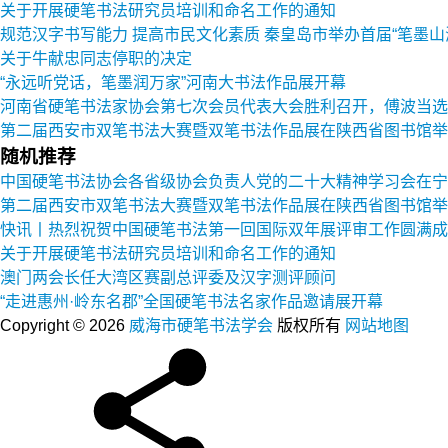
关于开展硬笔书法研究员培训和命名工作的通知
规范汉字书写能力 提高市民文化素质 秦皇岛市举办首届“笔墨山
关于牛献忠同志停职的决定
“永远听党话，笔墨润万家”河南大书法作品展开幕
河南省硬笔书法家协会第七次会员代表大会胜利召开，傅波当选
第二届西安市双笔书法大赛暨双笔书法作品展在陕西省图书馆举
随机推荐
中国硬笔书法协会各省级协会负责人党的二十大精神学习会在宁
第二届西安市双笔书法大赛暨双笔书法作品展在陕西省图书馆举
快讯丨热烈祝贺中国硬笔书法第一回国际双年展评审工作圆满成
关于开展硬笔书法研究员培训和命名工作的通知
澳门两会长任大湾区赛副总评委及汉字测评顾问
“走进惠州·岭东名郡”全国硬笔书法名家作品邀请展开幕
Copyright © 2026
威海市硬笔书法学会
版权所有
网站地图