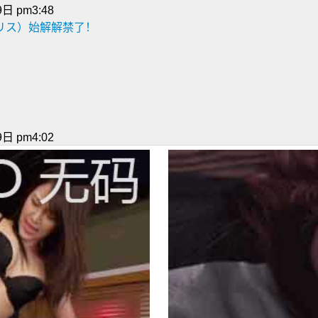
日 pm3:48
アリス）始解解禁了！
日 pm4:02