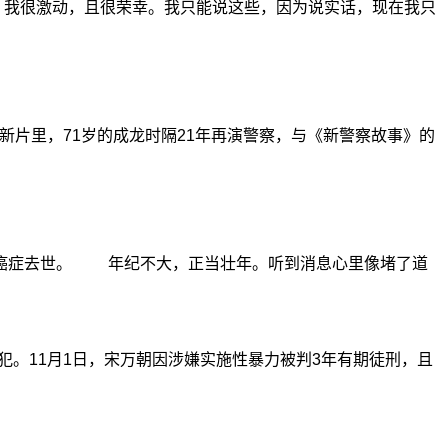
：我很激动，且很荣幸。我只能说这些，因为说实话，现在我只
片里，71岁的成龙时隔21年再演警察，与《新警察故事》的
癌症去世。 年纪不大，正当壮年。听到消息心里像堵了道
。11月1日，宋万朝因涉嫌实施性暴力被判3年有期徒刑，且