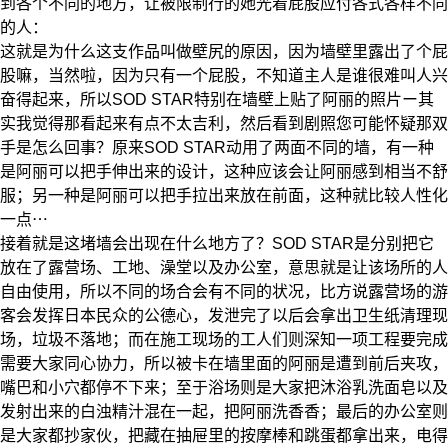
到各个不同的地方，让被限制行的她光着屁股应付各式各样不同
的人：
这就是为什么这支作品叫做壁尻的原因，因为墙壁里露出了个屁
股嘛，当然啦，因为只有一个屁股，不知道主人是谁很难叫人兴
奋得起来，所以SOD STAR特别在墙壁上贴了阿丽的照片ー其
实我觉得那看起来有点不太吉利，然后看到剧照您可能怀疑那双
手是怎么回事？原来SOD STAR动用了两面不同的墙，有一种
是阿丽可以把手伸出来的设计，这种应该会让阿丽感到相当不舒
服；另一种是阿丽可以把手拉出来放在前面，这种就比较人性化
一点⋯
接着就是这堵墙会出现在什么地方了？SOD STAR是分别把它
放在了露营场、工地、澡堂以及办公室，意思就是让该场所的人
自由使用，所以不同的场合会有不同的状况，比方说露营场的游
客会发挥日本民众的公德心，发泄完了以后会拿出卫生纸清理现
场，垃圾不落地；而在施工现场的工人们则深知一项工程要完成
需要大家同心协力，所以被卡在墙里面的阿丽是遭到前后夹攻，
嘴巴和小穴都停不下来；至于浴场则是大家把沐浴乳洗面皂以及
发射出来的白浊精汁混在一起，把阿丽洗香香；最后的办公室则
是大家都抄家伙，把藏在抽屉里的按摩棒和跳蛋都拿出来，电得