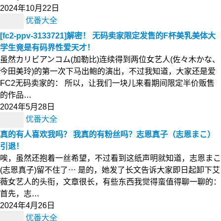
2024年10月22日
优番大全
[fc2-ppv-3133721]解密！ 无码卖家限定发售的F杯美乳美体大
学生竟是有码界性爱天才！
虽然カリビアンコム(加勒比)连续得到两位女艺人(佐々木かな、
今田美玲)的第一次下马出鲍的演出，不过我知道，大家还是爱
FC2无码卖家的： 所以，让我们一块儿来看期间限定半价贩售
的作品…
2024年5月28日
优番大全
真的有人喜欢我吗？ 我真的有粉丝吗？志恩真子（志恩まこ）
引退！
唉，虽然还抱着一丝希望，不过看到这纸声明就知道，志恩まこ
(志恩真子)留不住了⋯ 是的，她发了长文告诉大家即日起卸下艾
薇女艺人的头衔，文章很长，有些东西我觉得蛮值得聊一聊的：
首先，志…
2024年4月26日
优番大全