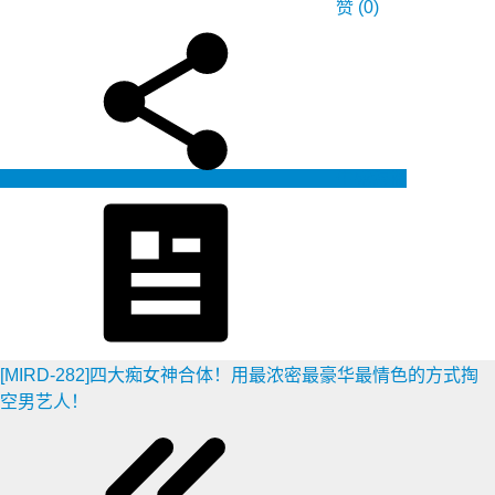
赞
(0)
生成海报
[MIRD-282]四大痴女神合体！用最浓密最豪华最情色的方式掏
空男艺人！