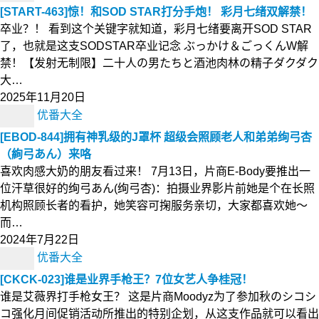
[START-463]惊！和SOD STAR打分手炮！ 彩月七绪双解禁！
卒业？！ 看到这个关键字就知道，彩月七绪要离开SOD STAR
了，也就是这支SODSTAR卒业记念 ぶっかけ＆ごっくんW解
禁！【发射无制限】二十人の男たちと酒池肉林の精子ダクダク
大…
2025年11月20日
优番大全
[EBOD-844]拥有神乳级的J罩杯 超级会照顾老人和弟弟绚弓杏
（絢弓あん）来咯
喜欢肉感大奶的朋友看过来！ 7月13日，片商E-Body要推出一
位汗草很好的绚弓あん(绚弓杏)：拍摄业界影片前她是个在长照
机构照顾长者的看护，她笑容可掬服务亲切，大家都喜欢她〜
而…
2024年7月22日
优番大全
[CKCK-023]谁是业界手枪王？7位女艺人争桂冠！
谁是艾薇界打手枪女王？ 这是片商Moodyz为了参加秋のシコシ
コ强化月间促销活动所推出的特别企划，从这支作品就可以看出