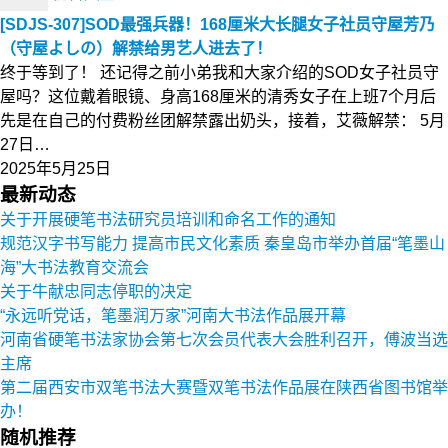
[SDJS-307]SOD最强兵器！168厘米大长腿女子社员守屋芳乃
（守屋よしの）解禁给男艺人进去了！
终于等到了！ 还记得之前小弟我和大家介绍的SOD女子社员守
屋吗？这位戴着眼镜、身高168厘米的清秀女子在上班7个月后
先是在自己的付费粉丝团解禁露出奶头，接着，艾薇解禁： 5月
27日…
2025年5月25日
最新动态
关于开展硬笔书法研究员培训和命名工作的通知
规范汉字书写能力 提高市民文化素质 秦皇岛市举办首届“笔墨山
海”大书法教育交流会
关于牛献忠同志停职的决定
“永远听党话，笔墨润万家”河南大书法作品展开幕
河南省硬笔书法家协会第七次会员代表大会胜利召开，傅波当选
主席
第二届西安市双笔书法大赛暨双笔书法作品展在陕西省图书馆举
办！
随机推荐