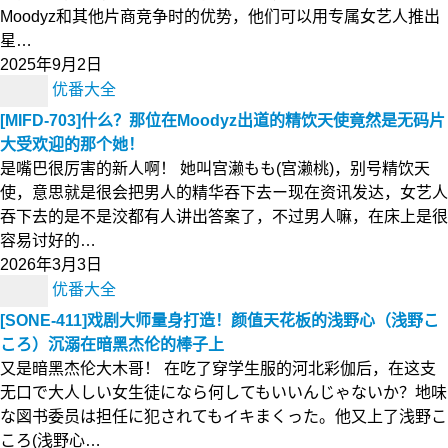
Moodyz和其他片商竞争时的优势，他们可以用专属女艺人推出
星…
2025年9月2日
优番大全
[MIFD-703]什么？那位在Moodyz出道的精饮天使竟然是无码片
大受欢迎的那个她！
是嘴巴很厉害的新人啊！ 她叫宫濑もも(宫濑桃)，别号精饮天
使，意思就是很会把男人的精华吞下去ー现在资讯发达，女艺人
吞下去的是不是洨都有人讲出答案了，不过男人嘛，在床上是很
容易讨好的…
2026年3月3日
优番大全
[SONE-411]戏剧大师量身打造！颜值天花板的浅野心（浅野こ
ころ）沉溺在暗黑杰伦的棒子上
又是暗黑杰伦大木哥！ 在吃了穿学生服的河北彩伽后，在这支
无口で大人しい女生徒になら何してもいいんじゃないか？地味
な図书委员は担任に犯されてもイキまくった。他又上了浅野こ
ころ(浅野心…