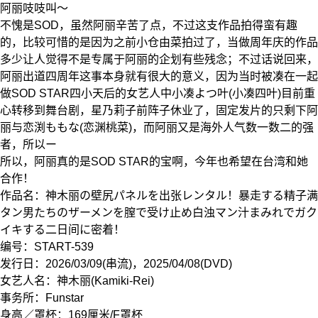
阿丽吱吱叫〜
不愧是SOD，虽然阿丽辛苦了点，不过这支作品拍得蛮有趣
的，比较可惜的是因为之前小仓由菜拍过了，当做周年庆的作品
多少让人觉得不是专属于阿丽的企划有些残念；不过话说回来，
阿丽出道四周年这事本身就有很大的意义，因为当时被凑在一起
做SOD STAR四小天后的女艺人中小凑よつ叶(小凑四叶)目前重
心转移到舞台剧，星乃莉子前阵子休业了，固定发片的只剩下阿
丽与恋渕ももな(恋渊桃菜)，而阿丽又是海外人气数一数二的强
者，所以ー
所以，阿丽真的是SOD STAR的宝啊，今年也希望在台湾和她
合作！
作品名：神木丽の壁尻パネルを出张レンタル！暴走する精子满
タン男たちのザーメンを膣で受け止め白浊マン汁まみれでガク
イキする二日间に密着！
编号：
START-539
发行日：2026/03/09(串流)，2025/04/08(DVD)
女艺人名：神木丽(Kamiki-Rei)
事务所：Funstar
身高／罩杯：169厘米/F罩杯