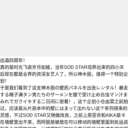
出道四周年！
真的是时光飞逝岁月如梭，当年SOD STAR培养出来的四小天
后现在都是业界的资深女艺人了，所以
神木丽
，值得一个特别企
划！
于是我们看到了这支
神木丽
の壁尻パネルを出张レンタル！暴走
する精子满タン男たちのザーメンを膣で受け止め白浊マン汁ま
みれでガクイキする二日间に密着！，这个企划小仓由菜之前拍
过，应该是从片商本中的壁にはまって出れない这个系列得来的
灵感，不过SOD STAR又稍做改良，之前上原亚衣和AIKA是卡
在墙壁里出不来，而阿丽是被放在可以移动的墙壁里面到处运送