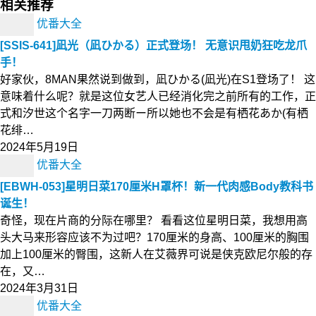
相关推荐
优番大全
[SSIS-641]凪光（凪ひかる）正式登场！ 无意识甩奶狂吃龙爪
手！
好家伙，8MAN果然说到做到，凪ひかる(凪光)在S1登场了！ 这
意味着什么呢？就是这位女艺人已经消化完之前所有的工作，正
式和汐世这个名字一刀两断ー所以她也不会是有栖花あか(有栖
花绯…
2024年5月19日
优番大全
[EBWH-053]星明日菜170厘米H罩杯！新一代肉感Body教科书
诞生！
奇怪，现在片商的分际在哪里？ 看看这位星明日菜，我想用高
头大马来形容应该不为过吧？170厘米的身高、100厘米的胸围
加上100厘米的臀围，这新人在艾薇界可说是侠克欧尼尔般的存
在，又…
2024年3月31日
优番大全