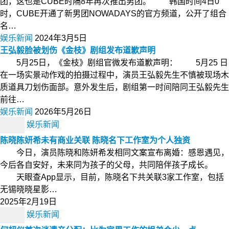
团，这也是CUBE时隔8年再次推出男团。 韩国时间4日0
时，CUBE开通了新男团NOWADAYS的官方频道，公开了组合
名…
娱乐新闻
2024年3月5日
王弘毅脸被划伤《金枝》剧组发布道歉声明
5月25日，《金枝》剧组官微发布道歉声明： 5月25 日
在一场实景动作戏的拍摄过程中，演员王弘毅先生不慎被现场木
质道具刀划伤面部。意外发生后，剧组第一时间陪同王弘毅先生
前往…
娱乐新闻
2026年5月26日
娱乐新闻
陈晓陈妍希未有商业关联 陈晓名下工作室为个人独资
今日，演员陈晓和陈妍希发相同文案宣布离婚：感恩遇见，
今后各自安好，未来同为孩子的父母，共同陪伴孩子成长。
天眼查App显示，目前，陈晓名下共关联3家工作室，包括
无锡晓晓星影…
2025年2月19日
娱乐新闻