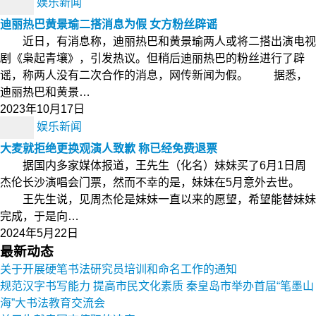
娱乐新闻
迪丽热巴黄景瑜二搭消息为假 女方粉丝辟谣
近日，有消息称，迪丽热巴和黄景瑜两人或将二搭出演电视
剧《枭起青壤》，引发热议。但稍后迪丽热巴的粉丝进行了辟
谣，称两人没有二次合作的消息，网传新闻为假。 据悉，
迪丽热巴和黄景…
2023年10月17日
娱乐新闻
大麦就拒绝更换观演人致歉 称已经免费退票
据国内多家媒体报道，王先生（化名）妹妹买了6月1日周
杰伦长沙演唱会门票，然而不幸的是，妹妹在5月意外去世。
王先生说，见周杰伦是妹妹一直以来的愿望，希望能替妹妹
完成，于是向…
2024年5月22日
最新动态
关于开展硬笔书法研究员培训和命名工作的通知
规范汉字书写能力 提高市民文化素质 秦皇岛市举办首届“笔墨山
海”大书法教育交流会