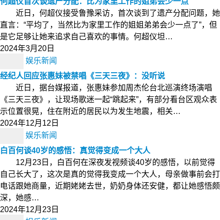
何超仪首次谈遗产分配：比为家里工作的姐弟会少一点
近日，何超仪接受鲁豫采访，首次谈到了遗产分配问题，她
直言：“平均了，当然比为家里工作的姐姐弟弟会少一点了”，但
是它足够让她来追求自己喜欢的事情。何超仪坦…
2024年3月20日
娱乐新闻
经纪人回应张惠妹被禁唱《三天三夜》：没听说
近日，据台媒报道，张惠妹参加周杰伦台北巡演终场演唱
《三天三夜》，让现场歌迷一起“跳起来”，有部分看台区观众表
示位置很晃，住在附近的居民以为发生地震，相关…
2024年12月12日
娱乐新闻
白百何谈40岁的感悟：真觉得变成一个大人
12月23日，白百何在深夜发视频谈40岁的感悟，以前觉得
自己长大了，这次是真的觉得我变成一个大人，母亲做事前会打
电话跟她商量，近期姥姥去世，奶奶身体还安健，都让她感悟颇
深，她感…
2024年12月23日