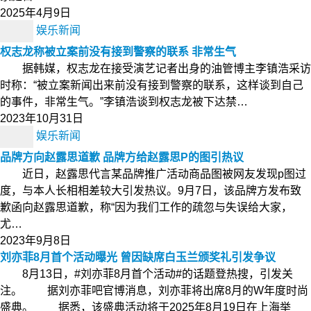
2025年4月9日
娱乐新闻
权志龙称被立案前没有接到警察的联系 非常生气
据韩媒，权志龙在接受演艺记者出身的油管博主李镇浩采访
时称：“被立案新闻出来前没有接到警察的联系，这样谈到自己
的事件，非常生气。”李镇浩谈到权志龙被下达禁…
2023年10月31日
娱乐新闻
品牌方向赵露思道歉 品牌方给赵露思P的图引热议
近日，赵露思代言某品牌推广活动商品图被网友发现p图过
度，与本人长相相差较大引发热议。9月7日，该品牌方发布致
歉函向赵露思道歉，称“因为我们工作的疏忽与失误给大家，
尤…
2023年9月8日
刘亦菲8月首个活动曝光 曾因缺席白玉兰颁奖礼引发争议
8月13日，#刘亦菲8月首个活动#的话题登热搜，引发关
注。 据刘亦菲吧官博消息，刘亦菲将出席8月的W年度时尚
盛典。 据悉，该盛典活动将于2025年8月19日在上海举