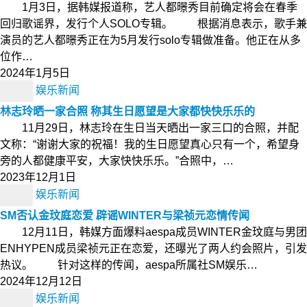
1月3日，据韩媒报道称，艺人都暻秀目前确定将会在春季
回归歌谣界，发行个人SOLO专辑。 根据消息表示，歌手兼
演员的艺人都暻秀正在为5月发行solo专辑做准备。他正在从多
位作…
2024年1月5日
娱乐新闻
林志玲晒一家合照 称其生日愿望是大家都快快乐乐的
11月29日，林志玲在生日当天晒出一家三口的合照，并配
文称：“谢谢大家的祝福！我的生日愿望真心只有一个，希望身
旁的人都健康平安，大家快快乐乐。”合照中，…
2023年12月1日
娱乐新闻
SM否认金玟庭恋爱 辟谣WINTER与梁祯元恋情传闻
12月11日，韩媒方面爆料aespa成员WINTER金玟庭与男团
ENHYPEN成员梁祯元正在恋爱，还曝光了两人约会照片，引发
热议。 针对这样的传闻，aespa所属社SM娱乐…
2024年12月12日
娱乐新闻