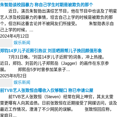
朱智勋谈校园暴力 称自己学生时期是被欺负的那个
近日，演员朱智勋出演综艺节目，他在节目中也谈及了明星
艺人涉及校园暴力的事情，坦言自己上学的时候是被欺负的那
个，但岂料这番言论并不被网友们所接受。 朱智勋表示自
己上学的时候，…
2024年4月12日
娱乐新闻
郑钧14岁儿子近照引热议 刘芸晒照帮儿子挽回颜值形象
7月31日晚，“刘芸14岁儿子近照”的词条，冲上热搜。
近日，郑钧、刘芸的儿子郑熙岳（Jagger）的画作在东京参
展。 郑熙岳5岁时曾参加某亲子…
2025年8月2日
娱乐新闻
前TVB艺人张致恒自曝收入仅够糊口 称已申请公屋
前TVB艺人张致恒（Steven）经常在网上呻穷，其太太雯
雯更曝有人向其追债。日前张致恒在近期接受了网媒访问，谈及
最近工作情况，澄清了不少网民的误解。 张致恒回应称，
家庭日…