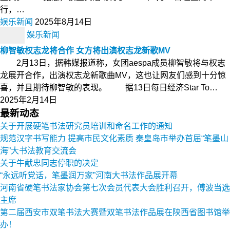
行，…
娱乐新闻
2025年8月14日
娱乐新闻
柳智敏权志龙将合作 女方将出演权志龙新歌MV
2月13日，据韩媒报道称，女团aespa成员柳智敏将与权志
龙展开合作，出演权志龙新歌曲MV，这也让网友们感到十分惊
喜，并且期待柳智敏的表现。 据13日每日经济Star To…
2025年2月14日
最新动态
关于开展硬笔书法研究员培训和命名工作的通知
规范汉字书写能力 提高市民文化素质 秦皇岛市举办首届“笔墨山
海”大书法教育交流会
关于牛献忠同志停职的决定
“永远听党话，笔墨润万家”河南大书法作品展开幕
河南省硬笔书法家协会第七次会员代表大会胜利召开，傅波当选
主席
第二届西安市双笔书法大赛暨双笔书法作品展在陕西省图书馆举
办！