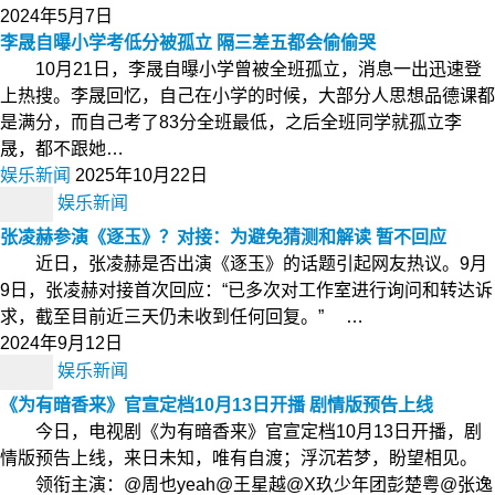
2024年5月7日
李晟自曝小学考低分被孤立 隔三差五都会偷偷哭
10月21日，李晟自曝小学曾被全班孤立，消息一出迅速登
上热搜。李晟回忆，自己在小学的时候，大部分人思想品德课都
是满分，而自己考了83分全班最低，之后全班同学就孤立李
晟，都不跟她…
娱乐新闻
2025年10月22日
娱乐新闻
张凌赫参演《逐玉》？对接：为避免猜测和解读 暂不回应
近日，张凌赫是否出演《逐玉》的话题引起网友热议。9月
9日，张凌赫对接首次回应：“已多次对工作室进行询问和转达诉
求，截至目前近三天仍未收到任何回复。” …
2024年9月12日
娱乐新闻
《为有暗香来》官宣定档10月13日开播 剧情版预告上线
今日，电视剧《为有暗香来》官宣定档10月13日开播，剧
情版预告上线，来日未知，唯有自渡；浮沉若梦，盼望相见。
领衔主演：@周也yeah@王星越@X玖少年团彭楚粤@张逸