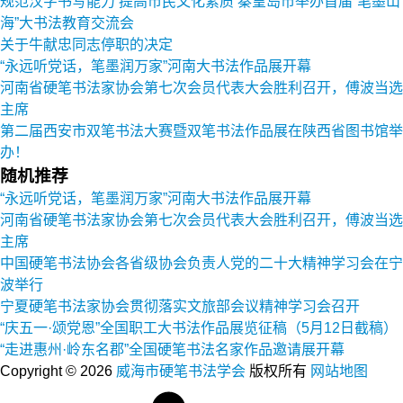
规范汉字书写能力 提高市民文化素质 秦皇岛市举办首届“笔墨山
海”大书法教育交流会
关于牛献忠同志停职的决定
“永远听党话，笔墨润万家”河南大书法作品展开幕
河南省硬笔书法家协会第七次会员代表大会胜利召开，傅波当选
主席
第二届西安市双笔书法大赛暨双笔书法作品展在陕西省图书馆举
办！
随机推荐
“永远听党话，笔墨润万家”河南大书法作品展开幕
河南省硬笔书法家协会第七次会员代表大会胜利召开，傅波当选
主席
中国硬笔书法协会各省级协会负责人党的二十大精神学习会在宁
波举行
宁夏硬笔书法家协会贯彻落实文旅部会议精神学习会召开
“庆五一·颂党恩”全国职工大书法作品展览征稿（5月12日截稿）
“走进惠州·岭东名郡”全国硬笔书法名家作品邀请展开幕
Copyright © 2026
威海市硬笔书法学会
版权所有
网站地图