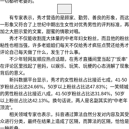
一切都听老婆的。
有专家表示，秀才营造的是顾家、勤劳、善良的形象，而这
一形象又符合了上世纪中期出生女性对优秀男性的评判标准，再
加之大胆示爱的文案，甜蜜的情歌对唱。
秀才不仅能收割庞大体量的中老年妇女粉丝，而且他的粉丝
粘性也相当强，许多老姐姐们每天不仅给秀才疯狂点赞还给秀才
评论自己每天做了什么，发生了什么事。
不少年轻网友顺应热点话题，在秀才直播间里当起了“反串”
在评论区里找起了爸妈，以娱乐、玩笑、玩梗的心态消解了现象
背后的意义。
新抖数据平台显示，秀才的女性粉丝占比接近七成，41-50
岁粉丝占比达24.66%，50岁以上粉丝占比达47.83%；一笑倾城
的男性粉丝占比接近八成，41-50岁粉丝占比达31.84%，50岁
以上粉丝占比达42.13%。换句话说，两人是名副其实的“中老年
顶流”。
相关领域专家也表示，抖音通过算法自然分发对内容及其受
众进行分类，最终在结果上造成了区隔，而算法的区隔，恰恰是
一种折叠。