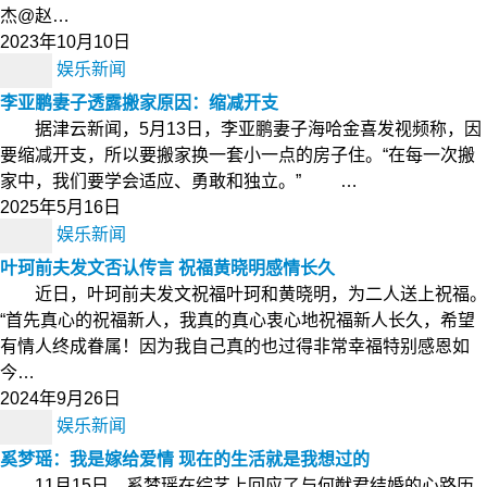
杰@赵…
2023年10月10日
娱乐新闻
李亚鹏妻子透露搬家原因：缩减开支
据津云新闻，5月13日，李亚鹏妻子海哈金喜发视频称，因
要缩减开支，所以要搬家换一套小一点的房子住。“在每一次搬
家中，我们要学会适应、勇敢和独立。” …
2025年5月16日
娱乐新闻
叶珂前夫发文否认传言 祝福黄晓明感情长久
近日，叶珂前夫发文祝福叶珂和黄晓明，为二人送上祝福。
“首先真心的祝福新人，我真的真心衷心地祝福新人长久，希望
有情人终成眷属！因为我自己真的也过得非常幸福特别感恩如
今…
2024年9月26日
娱乐新闻
奚梦瑶：我是嫁给爱情 现在的生活就是我想过的
11月15日，奚梦瑶在综艺上回应了与何猷君结婚的心路历