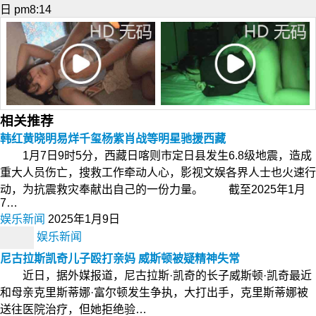
日 pm8:14
相关推荐
韩红黄晓明易烊千玺杨紫肖战等明星驰援西藏
1月7日9时5分，西藏日喀则市定日县发生6.8级地震，造成
重大人员伤亡，搜救工作牵动人心，影视文娱各界人士也火速行
动，为抗震救灾奉献出自己的一份力量。 截至2025年1月
7…
娱乐新闻
2025年1月9日
娱乐新闻
尼古拉斯凯奇儿子殴打亲妈 威斯顿被疑精神失常
近日，据外媒报道，尼古拉斯·凯奇的长子威斯顿·凯奇最近
和母亲克里斯蒂娜·富尔顿发生争执，大打出手，克里斯蒂娜被
送往医院治疗，但她拒绝验…