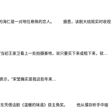
演的海仁是一对地位悬殊的恋人。 据悉，该剧大结局实时收视
初王家卫看上一处拍摄基地，说只要买下来或租下来，就…
示，“宋莹确实是我这些年来…
靳东凭借话剧《温暖的味道》获主角奖。 他从濮存昕手中接