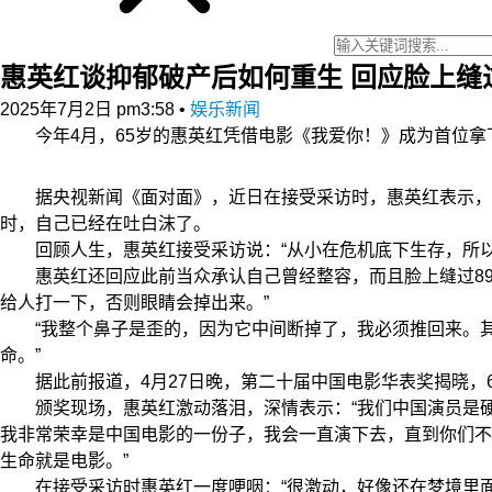
惠英红谈抑郁破产后如何重生 回应脸上缝过
2025年7月2日 pm3:58
•
娱乐新闻
今年4月，65岁的惠英红凭借电影《我爱你！》成为首位拿下
据央视新闻《面对面》，近日在接受采访时，惠英红表示，在
时，自己已经在吐白沫了。
回顾人生，惠英红接受采访说：“从小在危机底下生存，所以
惠英红还回应此前当众承认自己曾经整容，而且脸上缝过89
给人打一下，否则眼睛会掉出来。”
“我整个鼻子是歪的，因为它中间断掉了，我必须推回来。其
命。”
据此前报道，4月27日晚，第二十届中国电影华表奖揭晓，6
颁奖现场，惠英红激动落泪，深情表示：“我们中国演员是硬骨
我非常荣幸是中国电影的一份子，我会一直演下去，直到你们不
生命就是电影。”
在接受采访时惠英红一度哽咽：“很激动，好像还在梦境里面