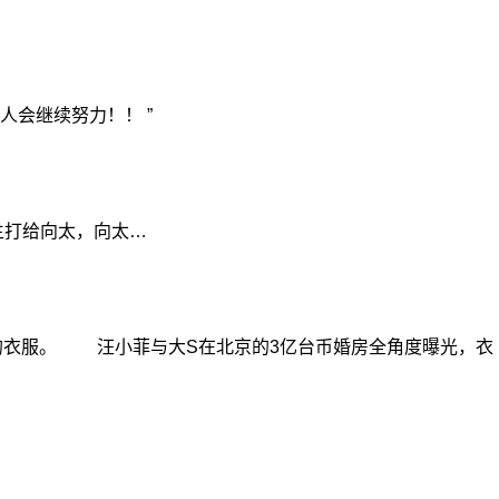
会继续努力！！ ”
生打给向太，向太…
的衣服。 汪小菲与大S在北京的3亿台币婚房全角度曝光，衣