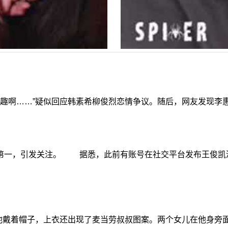
趣啊……”疑似回应韩素希柳俊烈恋情争议。随后，网友发现李
搜第一，引发关注。 据悉，此前有账号在社交平台发布王俊
他戴着帽子，上衣还出现了麦当劳叔叔图案。两个女儿在他身旁