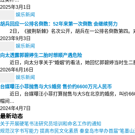
2025年3月1日
娱乐新闻
胡兵回应一公排名倒数：52年来第一次倒数 会继续努力
2日，《披荆斩棘》名次公开，胡兵在一公排名倒数第四。对此
2023年9月3日
娱乐新闻
向太透露郭碧婷生二胎时想顺产遇危险
近日，向太分享关于“婚姻”的看法，她回忆郭碧婷当时生二胎
2026年6月16日
娱乐新闻
台媒曝汪小菲抛售与大S婚房 售价约6600万元人民币
近日，台媒曝汪小菲打算抛售与大S在北京的婚房，叫价660
帽间…
2024年4月7日
最新动态
关于开展硬笔书法研究员培训和命名工作的通知
规范汉字书写能力 提高市民文化素质 秦皇岛市举办首届“笔墨山