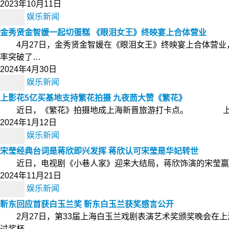
2023年10月11日
娱乐新闻
金秀贤金智媛一起切蛋糕 《眼泪女王》终映宴上合体营业
4月27日，金秀贤金智媛在《眼泪女王》终映宴上合体营业
率突破了…
2024年4月30日
娱乐新闻
上影花5亿买基地支持繁花拍摄 九夜茴大赞《繁花》
近日，《繁花》拍摄地成上海新晋旅游打卡点。 上影集团
2024年1月12日
娱乐新闻
宋莹经典台词是蒋欣即兴发挥 蒋欣认可宋莹是华妃转世
近日，电视剧《小巷人家》迎来大结局，蒋欣饰演的宋莹赢得
2024年11月21日
娱乐新闻
靳东回应首获白玉兰奖 靳东白玉兰获奖感言公开
2月27日，第33届上海白玉兰戏剧表演艺术奖颁奖晚会在
过奖杯…