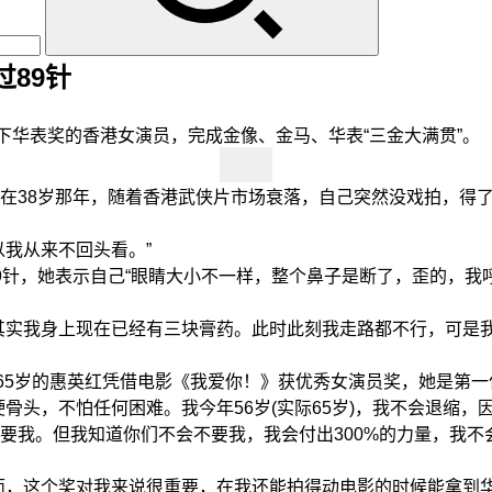
89针
华表奖的香港女演员，完成金像、金马、华表“三金大满贯”。
38岁那年，随着香港武侠片市场衰落，自己突然没戏拍，得了
我从来不回头看。”
针，她表示自己“眼睛大小不一样，整个鼻子是断了，歪的，我
实我身上现在已经有三块膏药。此时此刻我走路都不行，可是我
5岁的惠英红凭借电影《我爱你！》获优秀女演员奖，她是第一
头，不怕任何困难。我今年56岁(实际65岁)，我不会退缩，
要我。但我知道你们不会不要我，我会付出300%的力量，我
，这个奖对我来说很重要，在我还能拍得动电影的时候能拿到华