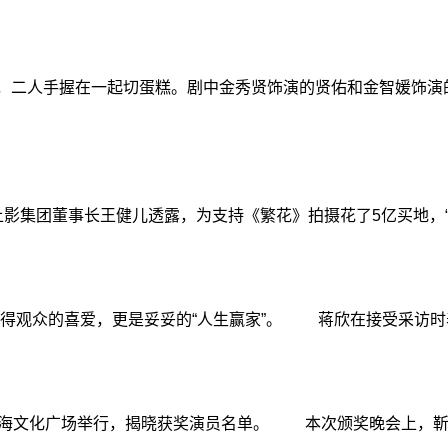
，二人手握在一起切蛋糕。剧中金秀贤饰演的贤佑和金智媛饰
董事长王健儿透露，为支持《繁花》拍摄花了5亿买地，“当
观众的喜爱，更是妥妥的“人生赢家”。 蒋欣在接受采访时表
上海文化广场举行，揭晓获奖演员名单。 本次颁奖晚会上，