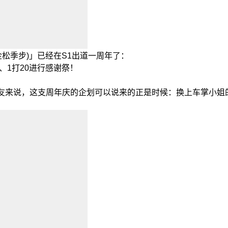
金松季步
)」已经在S1出道一周年了：
、1打20进行感谢祭！
朋友来说，这支周年庆的企划可以说来的正是时候：换上车掌小姐