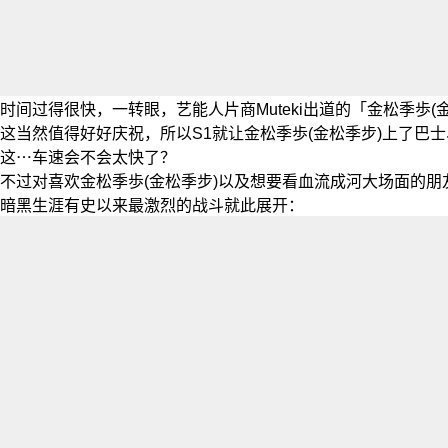
时间过得很快，一转眼，艺能人片商Muteki出道的「
金松季歩
(
这当然值得好好庆祝，所以S1就让金松季歩(金松季步)上了巴士
这⋯车速会不会太快了？
不过对喜欢金松季歩(金松季步)以及想要看血流成河大场面的
暗黑生涯有史以来最激烈的战斗就此展开：