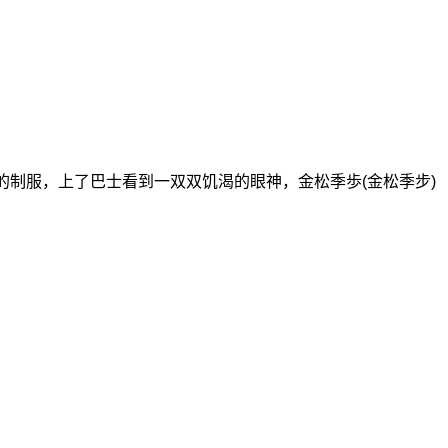
的制服，上了巴士看到一双双饥渴的眼神，金松季歩(金松季步)