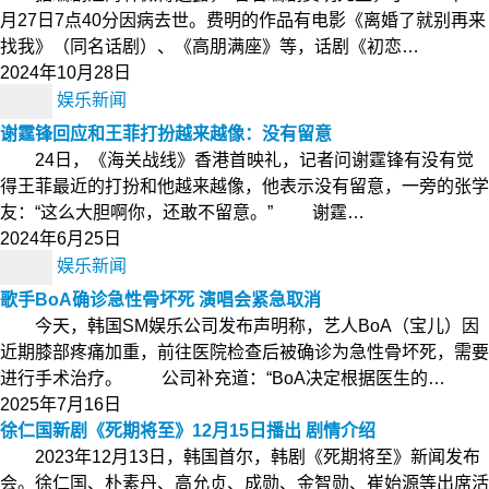
月27日7点40分因病去世。费明的作品有电影《离婚了就别再来
找我》（同名话剧）、《高朋满座》等，话剧《初恋…
2024年10月28日
娱乐新闻
谢霆锋回应和王菲打扮越来越像：没有留意
24日，《海关战线》香港首映礼，记者问谢霆锋有没有觉
得王菲最近的打扮和他越来越像，他表示没有留意，一旁的张学
友：“这么大胆啊你，还敢不留意。” 谢霆…
2024年6月25日
娱乐新闻
歌手BoA确诊急性骨坏死 演唱会紧急取消
今天，韩国SM娱乐公司发布声明称，艺人BoA（宝儿）因
近期膝部疼痛加重，前往医院检查后被确诊为急性骨坏死，需要
进行手术治疗。 公司补充道：“BoA决定根据医生的…
2025年7月16日
徐仁国新剧《死期将至》12月15日播出 剧情介绍
2023年12月13日，韩国首尔，韩剧《死期将至》新闻发布
会。徐仁国、朴素丹、高允贞、成勋、金智勋、崔始源等出席活