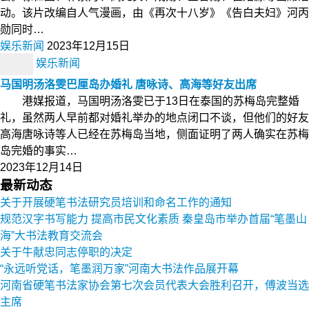
动。该片改编自人气漫画，由《再次十八岁》《告白夫妇》河丙
勋同时…
娱乐新闻
2023年12月15日
娱乐新闻
马国明汤洛雯巴厘岛办婚礼 唐咏诗、高海等好友出席
港媒报道，马国明汤洛雯已于13日在泰国的苏梅岛完整婚
礼，虽然两人早前都对婚礼举办的地点闭口不谈，但他们的好友
高海唐咏诗等人已经在苏梅岛当地，侧面证明了两人确实在苏梅
岛完婚的事实…
2023年12月14日
最新动态
关于开展硬笔书法研究员培训和命名工作的通知
规范汉字书写能力 提高市民文化素质 秦皇岛市举办首届“笔墨山
海”大书法教育交流会
关于牛献忠同志停职的决定
“永远听党话，笔墨润万家”河南大书法作品展开幕
河南省硬笔书法家协会第七次会员代表大会胜利召开，傅波当选
主席