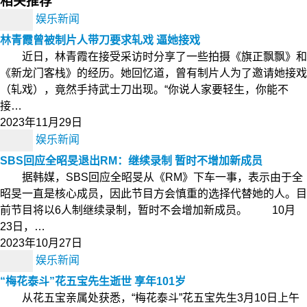
相关推荐
娱乐新闻
林青霞曾被制片人带刀要求轧戏 逼她接戏
近日，林青霞在接受采访时分享了一些拍摄《旗正飘飘》和
《新龙门客栈》的经历。她回忆道，曾有制片人为了邀请她接戏
（轧戏），竟然手持武士刀出现。“你说人家要轻生，你能不
接…
2023年11月29日
娱乐新闻
SBS回应全昭旻退出RM：继续录制 暂时不增加新成员
据韩媒，SBS回应全昭旻从《RM》下车一事，表示由于全
昭旻一直是核心成员，因此节目方会慎重的选择代替她的人。目
前节目将以6人制继续录制，暂时不会增加新成员。 10月
23日，…
2023年10月27日
娱乐新闻
“梅花泰斗”花五宝先生逝世 享年101岁
从花五宝亲属处获悉，“梅花泰斗”花五宝先生3月10日上午