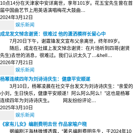
10点14分在天津家中安详离世，享年101岁。花五宝先生曾在首
届中国曲艺节上用英语演唱梅花大鼓曲…
2024年3月12日
娱乐新闻
成龙发文悼念谢贤：很难过 他的潇洒模样长留心中
7月20日下午，谢霆锋发文宣布父亲离世，终年89岁。
随后，成龙在社媒上发文悼念谢贤：在片场听到四哥(谢贤
先生)去世的消息，很难过。我们认识太久了…&hell…
2026年7月21日
娱乐新闻
杨幂连续四年为刘诗诗庆生：健康平安顺遂
3月10日，杨幂凌晨在社交平台发文为刘诗诗庆生：“亲爱的
小刘，生日快乐，健康平安顺遂！阿么阿么阿么！”这也是杨幂
连续四年为刘诗诗庆生。 网友纷纷评论…
2025年3月10日
娱乐新闻
《家有儿女》编剧费明去世 作品家喻户晓
据编剧汪海林微博透露，“著名编剧费明先生，于2024年10