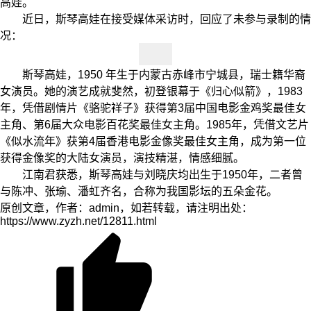
高娃。
近日，斯琴高娃在接受媒体采访时，回应了未参与录制的情
况：
斯琴高娃，1950 年生于内蒙古赤峰市宁城县，瑞士籍华裔
女演员。她的演艺成就斐然，初登银幕于《归心似箭》，1983
年，凭借剧情片《骆驼祥子》获得第3届中国电影金鸡奖最佳女
主角、第6届大众电影百花奖最佳女主角。1985年，凭借文艺片
《似水流年》获第4届香港电影金像奖最佳女主角，成为第一位
获得金像奖的大陆女演员，演技精湛，情感细腻。
江南君获悉，斯琴高娃与刘晓庆均出生于1950年，二者曾
与陈冲、张瑜、潘虹齐名，合称为我国影坛的五朵金花。
原创文章，作者：admin，如若转载，请注明出处：
https://www.zyzh.net/12811.html