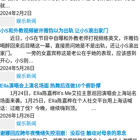
就…
2024年2月2日
娱乐新闻
小S和外教视频被许雅钧以为出轨 让小S滚出家门
近日，小S在节目中自曝和外教老师打视频练英文，许雅钧
喝醉回来后目睹这一幕，直接质问她是不是出轨，还让小S滚出
家门。 一旁的女嘉宾称这是老公在乎她的表现，应该感到
开心，小S则…
2024年5月28日
娱乐新闻
Ella演唱会上演名场面 热舞后连做10个俯卧撑
1月24日，Ella陈嘉桦It’s Me艾拉主意巡回演唱会上海站名
场面来袭。1月25日，Ella陈嘉桦在个人社交平台用上海话喊
话：过瘾了伐？今晚，继续嗨到顶。 …
2026年1月26日
娱乐新闻
谢娜回应跨年夜情绪失控泪崩：没忍住 触动对母亲的思念