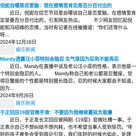
倪妮自曝是恋爱脑：我在感情里肯定是百分百付出的
近日，倪妮在综艺节目里自曝说自己是恋爱脑，在感情里肯
定是要百分百付出的，引发网友热议。 不少网友回忆起倪
妮和冯绍峰的恋情，当时有记者在线催婚道：“你们还等什么
呀…
2024年12月16日
娱乐新闻
Mandy透露汪小菲特别会隐忍 生气是因为忍到不能再忍
近日，Mandy在直播中谈及老公汪小菲的性格，表示他是一
个特别会隐忍的人。 Mandy称自己和老公都是巨蟹座，觉
得巨蟹座的个性都是特别擅长隐忍，忍的时候大家都会不知道，
因为…
2024年9月26日
娱乐新闻
于正回应19层官微手滑：不要因为我继续蔓延负能量
近日，于正发长文回应被网剧《19层》官微吐槽一事。于
正表示自己不想纠结不想内耗，也不希望当事人受到惩罚。“年
轻的孩子难免会受到舆论引导，我们年轻的时候也如此，处理