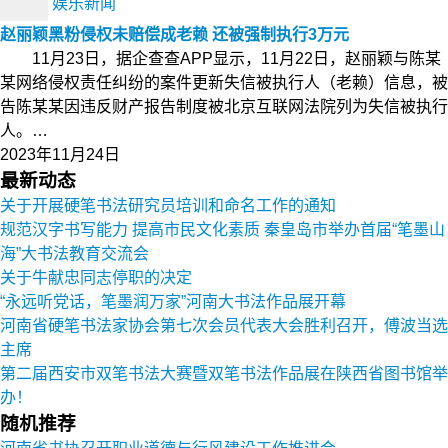
娱乐新闻
赵丽颖黑粉侵权未赔偿成老赖 还被强制执行3万元
11月23日，据企查查APP显示，11月22日，赵丽颖与陈某
某网络侵权责任纠纷的案件更新失信被执行人（老赖）信息，被
告陈某某因违反财产报告制度被北京互联网法院列为失信被执行
人。…
2023年11月24日
最新动态
关于开展硬笔书法研究员培训和命名工作的通知
规范汉字书写能力 提高市民文化素质 秦皇岛市举办首届“笔墨山
海”大书法教育交流会
关于牛献忠同志停职的决定
“永远听党话，笔墨润万家”河南大书法作品展开幕
河南省硬笔书法家协会第七次会员代表大会胜利召开，傅波当选
主席
第二届西安市双笔书法大赛暨双笔书法作品展在陕西省图书馆举
办！
随机推荐