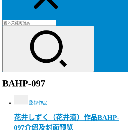
BAHP-097
影视作品
花井しずく（花井滴）作品BAHP-
097介绍及封面预览