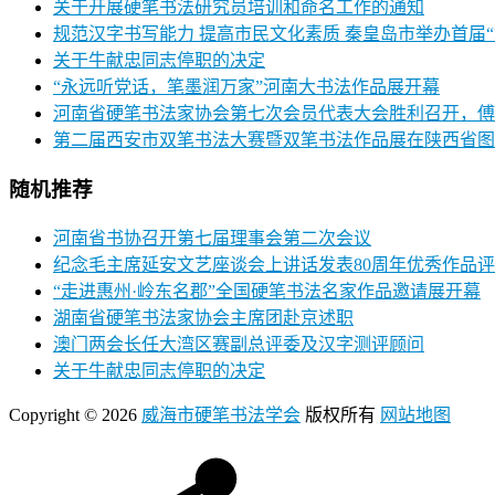
关于开展硬笔书法研究员培训和命名工作的通知
规范汉字书写能力 提高市民文化素质 秦皇岛市举办首届
关于牛献忠同志停职的决定
“永远听党话，笔墨润万家”河南大书法作品展开幕
河南省硬笔书法家协会第七次会员代表大会胜利召开，傅
第二届西安市双笔书法大赛暨双笔书法作品展在陕西省图
随机推荐
河南省书协召开第七届理事会第二次会议
纪念毛主席延安文艺座谈会上讲话发表80周年优秀作品
“走进惠州·岭东名郡”全国硬笔书法名家作品邀请展开幕
湖南省硬笔书法家协会主席团赴京述职
澳门两会长任大湾区赛副总评委及汉字测评顾问
关于牛献忠同志停职的决定
Copyright © 2026
威海市硬笔书法学会
版权所有
网站地图