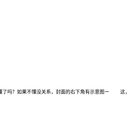
样讲你懂了吗？如果不懂没关系，封面的右下角有示意图ー 这，