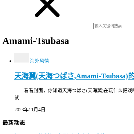
Amami-Tsubasa
海外风情
天海翼(天海つばさ,Amami-Tsubas
看看封面，你知道天海つばさ(天海翼)在玩什么把戏吗？
就…
2023年11月4日
最新动态