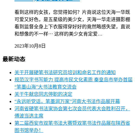
看到这样的女孩，您觉得如何？片商说这位天海一华既
可爱又好色，是五星级的美少女，天海一华走进摄影棚
看到监督全身上下衣服得穿好好的竟然略感失望，直说
和想像的不一样⋯ 这样的美少女肯定爱…
2023年10月8日
最新动态
关于开展硬笔书法研究员培训和命名工作的通知
规范汉字书写能力 提高市民文化素质 秦皇岛市举办首届
“笔墨山海”大书法教育交流会
关于牛献忠同志停职的决定
“永远听党话，笔墨润万家”河南大书法作品展开幕
河南省硬笔书法家协会第七次会员代表大会胜利召开，
傅波当选主席
第二届西安市双笔书法大赛暨双笔书法作品展在陕西省
图书馆举办！