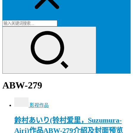
ABW-279
影视作品
鈴村あいり(铃村爱里，Suzumura-
Airi)作品ABW-279介绍及封面预览