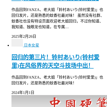
作品回到FANZA、老大姐「鈴村あいり(铃村爱里)」也
回归发片，还是熟悉的蚊香社最对味！ 虽然没有社群、
蚊香社也没有特设页面欢迎老大姐回归，不过你知道、
我知道、独眼龙也知道，在专属…
2025年2月26日
日本女星
回归的第三片！铃村あいり(铃村爱
里)在风俗界的天空斗技场中出！
作品回到FANZA、老大姐「铃村あいり(铃村爱里)」也
回归发片，还是熟悉的蚊香社最对味！
2024年1月1日