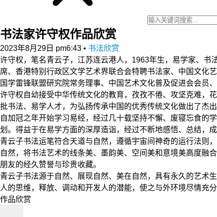
书法家许守权作品欣赏
2023年8月29日 pm6:43
•
书法欣赏
许守权，笔名青云子，江苏连云港人，1963年生，易学家、
席、香港特别行政区文学艺术界联合会特聘书法家、中国文化艺
国学雷锋联盟研究院常务理事、中国艺术文化普及促进会会员、
许守权自幼接受中华传统文化的教育，孜孜不倦、攻坚克难，花
批书法、易学人才，为弘扬传承中国的优秀传统文化做出了杰出
自加冠之年开始学习易经，经过几十载坚持不懈、废寝忘食的
划。得益于在易学方面的深厚造诣，经过不断地感悟、总结，成
青云子书法运笔符合天道与自然，遵循宇宙间神奇的运行法则，
自然，将书法艺术的线条美、墨韵美、空间美和意境美高度融合
朋友的经久赞誉与珍贵收藏。
青云子书法源于自然、展现自然、美在自然，具有永久的艺术生
人的思维，释放、调动和开发人的潜能，使之与外环境尽情充分
作品欣赏