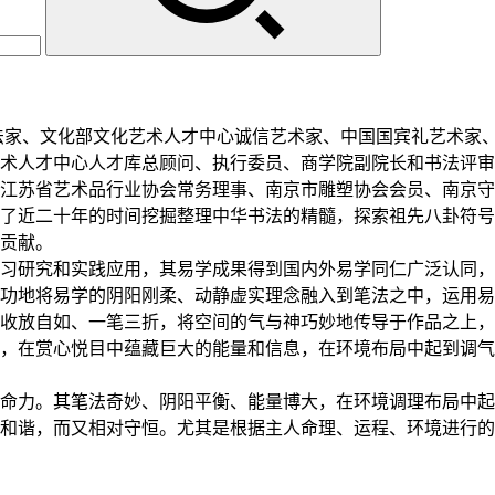
书法家、文化部文化艺术人才中心诚信艺术家、中国国宾礼艺术家
术人才中心人才库总顾问、执行委员、商学院副院长和书法评审
江苏省艺术品行业协会常务理事、南京市雕塑协会会员、南京守
了近二十年的时间挖掘整理中华书法的精髓，探索祖先八卦符号
贡献。
学习研究和实践应用，其易学成果得到国内外易学同仁广泛认同
功地将易学的阴阳刚柔、动静虚实理念融入到笔法之中，运用易
收放自如、一笔三折，将空间的气与神巧妙地传导于作品之上，
，在赏心悦目中蕴藏巨大的能量和信息，在环境布局中起到调气
命力。其笔法奇妙、阴阳平衡、能量博大，在环境调理布局中起
和谐，而又相对守恒。尤其是根据主人命理、运程、环境进行的