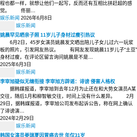
程也都一样，就想让他们一起写，反而还有互相比拼赶超的感
觉。 佟丽…
娱乐新闻
2026年6月8日
娱乐新闻
姚晨罕见晒亲子照 11岁儿子身材过瘦引热议
6月2日，45岁女演员姚晨发文晒出陪儿子女儿过六一玩浆
板的照片，引发网友热议。 有网友发现姚晨11岁儿子“土豆”
身材过瘦，在评论区留言询问姚晨是不是…
2025年6月3日
娱乐新闻
李宰旭疑似无缝衔接 李宰旭方辟谣：诽谤 侵害人格权
据韩媒报道，李宰旭到去年12月为止还在和大势女演员A某
交往，随后1月和柳智敏交往，时间上没有什么差异。 2月
29日，据韩媒报道，李宰旭公司发布起诉公告，称在网上确认
了诽谤演…
2024年2月29日
娱乐新闻
韩国女演员姜瑞夏因胃癌去世 年仅31岁