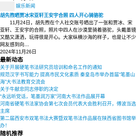
娱乐新闻
胡先煦晒贾冰宋亚轩王安宇合照 四人开心骑骆驼
11月24日，胡先煦在个人社交账号晒出了一张和贾冰、宋
亚轩、王安宇的合照，照片中四人在沙漠里骑着骆驼，头戴墨镜
又酷又潇洒，玩得很是开心。大家纵横沙海的样子，也是让不少
网友感到向…
2024年11月26日
最新动态
关于开展硬笔书法研究员培训和命名工作的通知
规范汉字书写能力 提高市民文化素质 秦皇岛市举办首届“笔墨山
海”大书法教育交流会
关于牛献忠同志停职的决定
“永远听党话，笔墨润万家”河南大书法作品展开幕
河南省硬笔书法家协会第七次会员代表大会胜利召开，傅波当选
主席
第二届西安市双笔书法大赛暨双笔书法作品展在陕西省图书馆举
办！
随机推荐