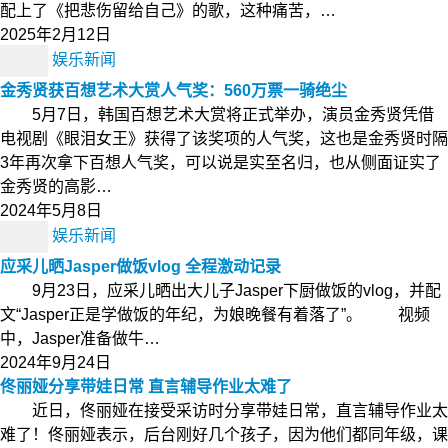
配上了《把悲伤留给自己》的歌，这种痛苦，…
2025年2月12日
娱乐新闻
金秀贤获百想艺术大赏人气奖：560万票一骑绝尘
5月7日，韩国百想艺术大赏将正式举办，演员金秀贤凭借
电视剧《眼泪女王》获得了该奖项的人气奖，这也是金秀贤时隔
3年再次拿下百想人气奖，可以说是实至名归，也从侧面证实了
金秀贤的高影…
2024年5月8日
娱乐新闻
应采儿晒Jasper做饭vlog 全程激动记录
9月23日，应采儿晒出大儿子Jasper下厨做饭的vlog，并配
文“Jasper正是学做饭的年纪，为娘晚餐有着落了”。 视频
中，Jasper准备做牛…
2024年9月24日
佟丽娅分享带娃日常 直言辅导作业太难了
近日，佟丽娅在接受采访时分享带娃日常，直言辅导作业太
难了！佟丽娅表示，后台刚好几个孩子，因为他们都同年级，课