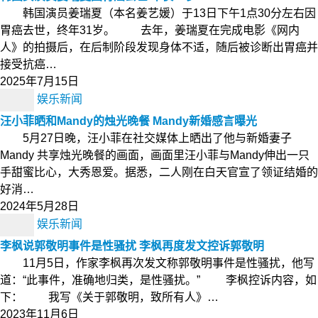
韩国演员姜瑞夏（本名姜艺媛）于13日下午1点30分左右因
胃癌去世，终年31岁。 去年，姜瑞夏在完成电影《网内
人》的拍摄后，在后制阶段发现身体不适，随后被诊断出胃癌并
接受抗癌…
2025年7月15日
娱乐新闻
汪小菲晒和Mandy的烛光晚餐 Mandy新婚感言曝光
5月27日晚，汪小菲在社交媒体上晒出了他与新婚妻子
Mandy 共享烛光晚餐的画面，画面里汪小菲与Mandy伸出一只
手甜蜜比心，大秀恩爱。据悉，二人刚在白天官宣了领证结婚的
好消…
2024年5月28日
娱乐新闻
李枫说郭敬明事件是性骚扰 李枫再度发文控诉郭敬明
11月5日，作家李枫再次发文称郭敬明事件是性骚扰，他写
道：“此事件，准确地归类，是性骚扰。” 李枫控诉内容，如
下： 我写《关于郭敬明，致所有人》…
2023年11月6日