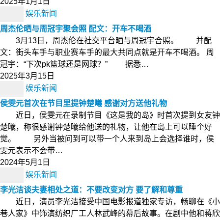
2025年1月1日
娱乐新闻
周杰伦晒与周冠宇聚会照 配文：开车不喝酒
3月13日，周杰伦在社交平台晒与周冠宇合照。 并配
文：街头车手与职业赛车手的最大共同点就是开车不喝酒。 周
冠宇：“下次pk篮球还是网球？” 据悉…
2025年3月15日
娱乐新闻
侯雯元首次在节目里提钟楚曦 感谢对方送他礼物
近日，侯雯元在录制节目《这是我的岛》时首次提到女友钟
楚曦，称很感谢钟楚曦给他送的礼物，让他在岛上可以睡个好
觉。 另外当被问到可以带一个人来到岛上会选择谁时，侯
雯元表示不会带…
2024年5月1日
娱乐新闻
李光洁谈夫妻相处之道：不要改变对方 要了解和尊重
近日，演员李光洁接受中国电影报道独家专访，畅聊在《小
巷人家》中饰演纺织厂工人林武峰的幕后故事。在剧中他和蒋欣