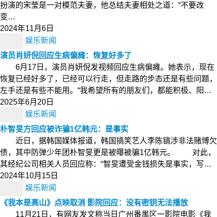
扮演的宋莹是一对模范夫妻，他总结夫妻相处之道：“不要改
变…
2024年11月6日
娱乐新闻
演员肖妍倪回应生病偏瘫：恢复好多了
6月17日，演员肖妍倪发视频回应生病偏瘫。她表示，现在
恢复已经好多了，已经可以行走，但走路的步态还是有些问题，
左手还是有些不能用。“我希望所有的朋友们，都能积极、阳…
2025年6月20日
娱乐新闻
朴智旻方回应被诈骗1亿韩元：是事实
近日，据韩国媒体报道，韩国搞笑艺人李陈镐涉非法赌博欠
债，其中防弹少年团朴智旻更是被曝被骗1亿韩元。 对此，
其经纪公司相关人员回应称：“智旻遭受金钱损失是事实，写…
2024年10月15日
娱乐新闻
《我本是高山》点映取消 影院回应：没有密钥无法播放
11月21日，有网友发文称当日广州番禺区一影院电影《我