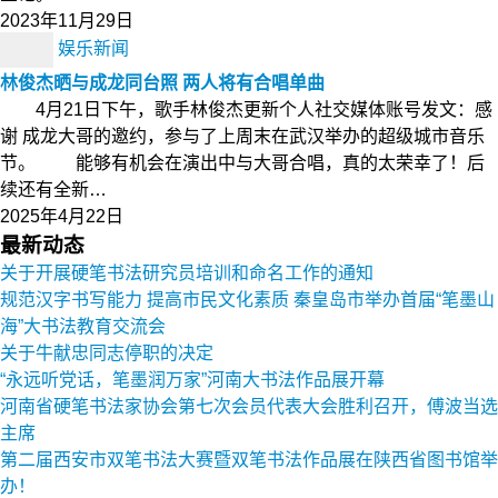
2023年11月29日
娱乐新闻
林俊杰晒与成龙同台照 两人将有合唱单曲
4月21日下午，歌手林俊杰更新个人社交媒体账号发文：感
谢 成龙大哥的邀约，参与了上周末在武汉举办的超级城市音乐
节。 能够有机会在演出中与大哥合唱，真的太荣幸了！后
续还有全新…
2025年4月22日
最新动态
关于开展硬笔书法研究员培训和命名工作的通知
规范汉字书写能力 提高市民文化素质 秦皇岛市举办首届“笔墨山
海”大书法教育交流会
关于牛献忠同志停职的决定
“永远听党话，笔墨润万家”河南大书法作品展开幕
河南省硬笔书法家协会第七次会员代表大会胜利召开，傅波当选
主席
第二届西安市双笔书法大赛暨双笔书法作品展在陕西省图书馆举
办！