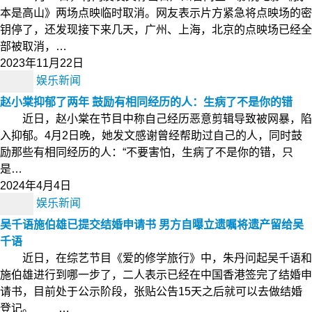
本是高山》两场点映临时取消。网友表示片方紧急将点映场的密
钥停了，还发现接下来几天，广州、上海，北京的点映场已经全
部被取消，…
2023年11月22日
娱乐新闻
赵小棠抑郁了两年 鼓励有相同经历的人：生病了不是你的错
近日，赵小棠在节目中称自己经历恶意剪辑导致被网暴，陷
入抑郁。4月2日晚，她发文感谢曾经帮助过自己的人，同时鼓
励那些有相同经历的人：“不要害怕，生病了不是你的错，只
是…
2024年4月4日
娱乐新闻
吴千语施伯雄已提交结婚申请书 男方自曝立遗嘱将遗产留给吴
千语
近日，在综艺节目《爱的修学旅行》中，朱丹问起吴千语和
施伯雄进行到哪一步了，二人表示已经在中国香港签完了结婚申
请书，目前处于公示阶段，张贴公告15天之后就可以去做结婚
登记。 …