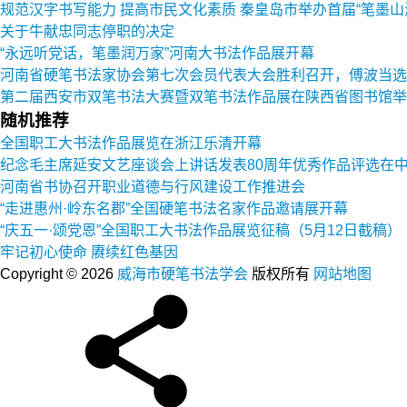
规范汉字书写能力 提高市民文化素质 秦皇岛市举办首届“笔墨山
关于牛献忠同志停职的决定
“永远听党话，笔墨润万家”河南大书法作品展开幕
河南省硬笔书法家协会第七次会员代表大会胜利召开，傅波当选
第二届西安市双笔书法大赛暨双笔书法作品展在陕西省图书馆举
随机推荐
全国职工大书法作品展览在浙江乐清开幕
纪念毛主席延安文艺座谈会上讲话发表80周年优秀作品评选在
河南省书协召开职业道德与行风建设工作推进会
“走进惠州·岭东名郡”全国硬笔书法名家作品邀请展开幕
“庆五一·颂党恩”全国职工大书法作品展览征稿（5月12日截稿）
牢记初心使命 赓续红色基因
Copyright © 2026
威海市硬笔书法学会
版权所有
网站地图