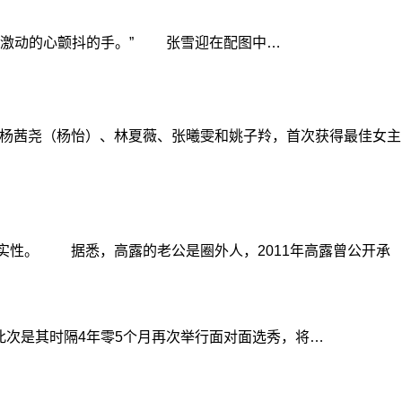
，激动的心颤抖的手。” 张雪迎在配图中…
过杨茜尧（杨怡）、林夏薇、张曦雯和姚子羚，首次获得最佳女主
实性。 据悉，高露的老公是圈外人，2011年高露曾公开承
，此次是其时隔4年零5个月再次举行面对面选秀，将…