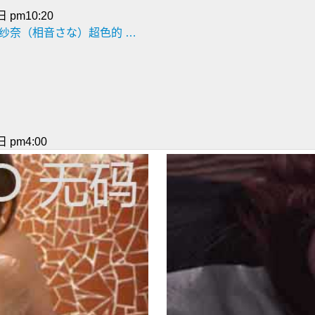
 pm10:20
相音纱奈（相音さな）超色的 …
 pm4:00