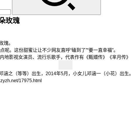
6朵玫瑰
玫瑰。
。这份甜蜜让让不少网友直呼“磕到了”“要一直幸福”。
国内地影视女演员、流行乐歌手，代表作有《甄嬛传》《芈月传
子邓涵之（等等）出生，2014年5月，小女儿邓涵一（小花）出生
net/17975.html