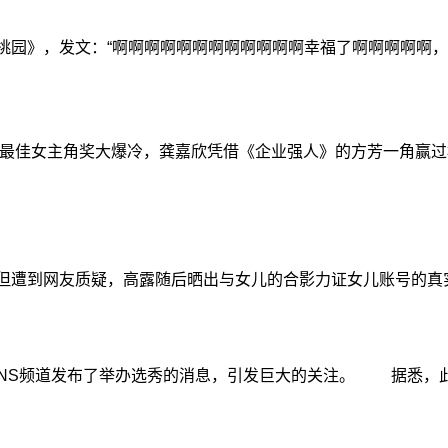
桃园》，发文：“啊啊啊啊啊啊啊啊啊啊啊啊幸福了啊啊啊啊啊
行。最佳女主角奖大爆冷，龚嘉欣凭借《企业强人》的方芳一角赢
但遭到网友质疑，高露随后晒出与女儿的合影力证女儿账号的真
ls选秀SNS频道发布了举办选秀的消息，引发巨大的关注。 据悉