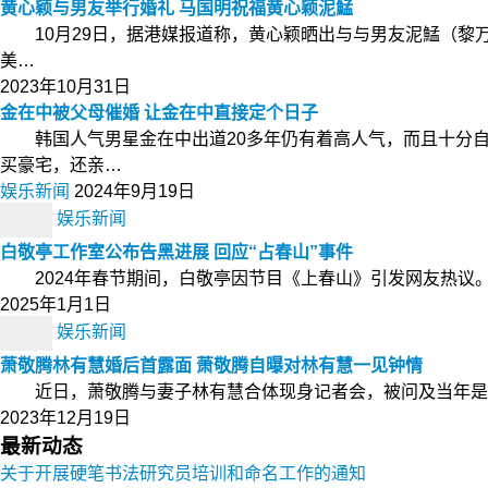
黄心颖与男友举行婚礼 马国明祝福黄心颖泥鯭
10月29日，据港媒报道称，黄心颖晒出与与男友泥鯭（黎万
美…
2023年10月31日
金在中被父母催婚 让金在中直接定个日子
韩国人气男星金在中出道20多年仍有着高人气，而且十分自
买豪宅，还亲…
娱乐新闻
2024年9月19日
娱乐新闻
白敬亭工作室公布告黑进展 回应“占春山”事件
2024年春节期间，白敬亭因节目《上春山》引发网友热议。
2025年1月1日
娱乐新闻
萧敬腾林有慧婚后首露面 萧敬腾自曝对林有慧一见钟情
近日，萧敬腾与妻子林有慧合体现身记者会，被问及当年是否
2023年12月19日
最新动态
关于开展硬笔书法研究员培训和命名工作的通知