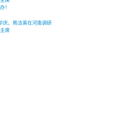
主席
办！
张华庆、熊洁英在河南调研
主席