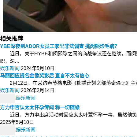
相关推荐
YBE深夜到ADOR女员工家里非法调查 挑闵熙珍毛病？
近日，关于HYBE和闵熙珍之间的商战争议还在继续，而闵熙
职，深…
娱乐新闻
2024年5月10日
马丽回应提名金像奖影后 直言不太有信心
2月12日，在采访春节档电影《熊猫计划之部落奇遇记》主
娱乐新闻
2026年2月14日
娱乐新闻
方力申否认太太怀孕传闻 称一切随缘
近日，方力申出席活动时回应太太叶萱怀孕一事，虽然他笑着
2025年5月10日
娱乐新闻