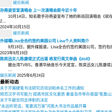
娱乐新闻
孙燕姿官宣演唱会 上一次演唱会距今近十年
10月14日，知名歌手孙燕姿宣布了她的新巡回演唱会《就
2…
2024年10月15日
娱乐新闻
外媒曝Lisa全合约签约美国公司 Lisa个人资料简介
9月18日，据外媒报道，Lisa全合约签约美国公司，签约包
2023年9月19日
陈奕迅女儿陈康堤正式出道 将发行英文单曲《doll》
据台湾TVBS，香港华纳音乐今天官宣，陈奕迅女儿陈康堤正
…
娱乐新闻
2025年6月24日
最新动态
关于开展硬笔书法研究员培训和命名工作的通知
规范汉字书写能力 提高市民文化素质 秦皇岛市举办首届“笔墨山
关于牛献忠同志停职的决定
“永远听党话，笔墨润万家”河南大书法作品展开幕