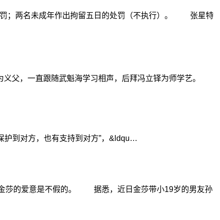
的处罚；两名未成年作出拘留五日的处罚（不执行）。 张星特
海为义父，一直跟随武魁海学习相声，后拜冯立铎为师学艺。
到对方，也有支持到对方”，&ldqu…
金莎的爱意是不假的。 据悉，近日金莎带小19岁的男友孙