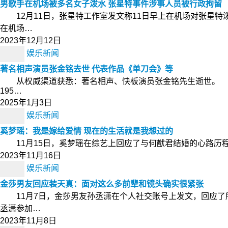
男歌手在机场被多名女子泼水 张星特事件涉事人员被行政拘留
12月11日，张星特工作室发文称11日早上在机场对张星
在机场…
2023年12月12日
娱乐新闻
著名相声演员张金铭去世 代表作品《单刀会》等
从权威渠道获悉：著名相声、快板演员张金铭先生逝世。 
195…
2025年1月3日
娱乐新闻
奚梦瑶：我是嫁给爱情 现在的生活就是我想过的
11月15日，奚梦瑶在综艺上回应了与何猷君结婚的心路历程，
2023年11月16日
娱乐新闻
金莎男友回应装天真：面对这么多前辈和镜头确实很紧张
11月7日，金莎男友孙丞潇在个人社交账号上发文，回应了
丞潇参加…
2023年11月8日