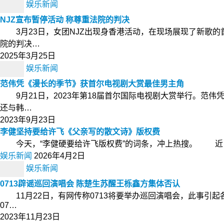
娱乐新闻
NJZ宣布暂停活动 称尊重法院的判决
3月23日，女团NJZ出现身香港活动，在现场展现了新歌的
院的判决…
2025年3月25日
娱乐新闻
范伟凭《漫长的季节》获首尔电视剧大赏最佳男主角
9月21日，2023年第18届首尔国际电视剧大赏举行。范
还与韩…
2023年9月23日
李健坚持要给许飞《父亲写的散文诗》版权费
今天，“李健硬要给许飞版权费”的词条，冲上热搜。 近日，
娱乐新闻
2026年4月2日
娱乐新闻
0713辟谣巡回演唱会 陈楚生苏醒王栎鑫方集体否认
11月22日，有网传称0713将要举办巡回演唱会，此事引
07…
2023年11月23日