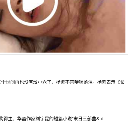
这个世间再也没有玟小六了，杨紫不禁哽咽落泪。杨紫表示《长
得主、华裔作家刘宇昆的短篇小说“末日三部曲&rd…