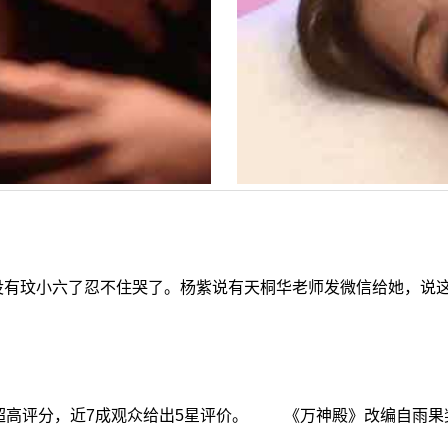
没有玟小六了忍不住哭了。杨紫说有天桐华老师发微信给她，说
高评分，近7成观众给出5星评价。 《万神殿》改编自雨果奖