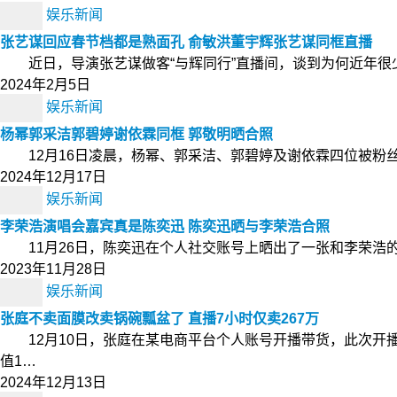
娱乐新闻
张艺谋回应春节档都是熟面孔 俞敏洪董宇辉张艺谋同框直播
近日，导演张艺谋做客“与辉同行”直播间，谈到为何近年很
2024年2月5日
娱乐新闻
杨幂郭采洁郭碧婷谢依霖同框 郭敬明晒合照
12月16日凌晨，杨幂、郭采洁、郭碧婷及谢依霖四位被粉丝亲
2024年12月17日
娱乐新闻
李荣浩演唱会嘉宾真是陈奕迅 陈奕迅晒与李荣浩合照
11月26日，陈奕迅在个人社交账号上晒出了一张和李荣浩的随
2023年11月28日
娱乐新闻
张庭不卖面膜改卖锅碗瓢盆了 直播7小时仅卖267万
12月10日，张庭在某电商平台个人账号开播带货，此次开播
值1…
2024年12月13日