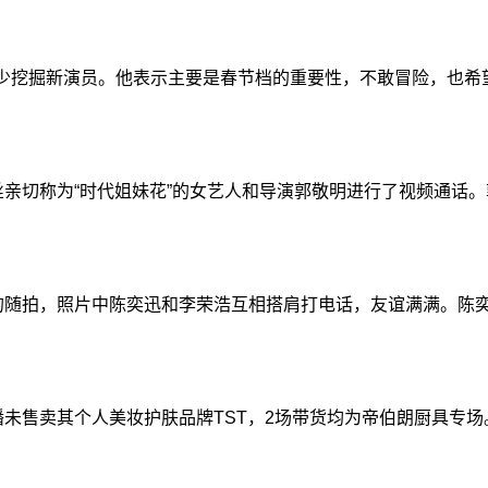
少挖掘新演员。他表示主要是春节档的重要性，不敢冒险，也
切称为“时代姐妹花”的女艺人和导演郭敬明进行了视频通话。郭
拍，照片中陈奕迅和李荣浩互相搭肩打电话，友谊满满。陈奕迅还发
未售卖其个人美妆护肤品牌TST，2场带货均为帝伯朗厨具专