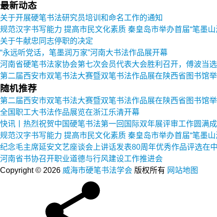
最新动态
关于开展硬笔书法研究员培训和命名工作的通知
规范汉字书写能力 提高市民文化素质 秦皇岛市举办首届“笔墨山
关于牛献忠同志停职的决定
“永远听党话，笔墨润万家”河南大书法作品展开幕
河南省硬笔书法家协会第七次会员代表大会胜利召开，傅波当选
第二届西安市双笔书法大赛暨双笔书法作品展在陕西省图书馆举
随机推荐
第二届西安市双笔书法大赛暨双笔书法作品展在陕西省图书馆举
全国职工大书法作品展览在浙江乐清开幕
快讯丨热烈祝贺中国硬笔书法第一回国际双年展评审工作圆满成
规范汉字书写能力 提高市民文化素质 秦皇岛市举办首届“笔墨山
纪念毛主席延安文艺座谈会上讲话发表80周年优秀作品评选在
河南省书协召开职业道德与行风建设工作推进会
Copyright © 2026
威海市硬笔书法学会
版权所有
网站地图