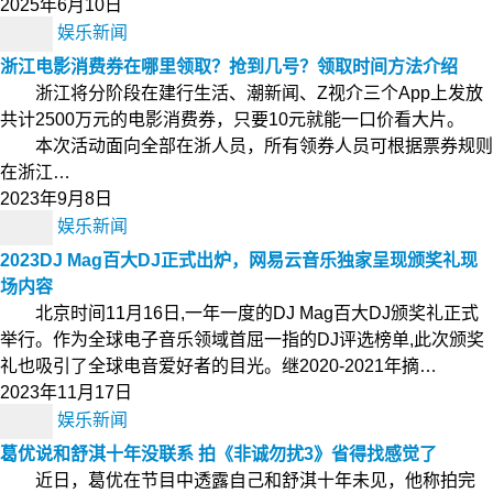
2025年6月10日
娱乐新闻
浙江电影消费券在哪里领取？抢到几号？领取时间方法介绍
浙江将分阶段在建行生活、潮新闻、Z视介三个App上发放
共计2500万元的电影消费券，只要10元就能一口价看大片。
本次活动面向全部在浙人员，所有领券人员可根据票券规则
在浙江…
2023年9月8日
娱乐新闻
2023DJ Mag百大DJ正式出炉，网易云音乐独家呈现颁奖礼现
场内容
北京时间11月16日,一年一度的DJ Mag百大DJ颁奖礼正式
举行。作为全球电子音乐领域首屈一指的DJ评选榜单,此次颁奖
礼也吸引了全球电音爱好者的目光。继2020-2021年摘…
2023年11月17日
娱乐新闻
葛优说和舒淇十年没联系 拍《非诚勿扰3》省得找感觉了
近日，葛优在节目中透露自己和舒淇十年未见，他称拍完