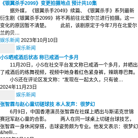
《银翼杀手2099》变更拍摄地点 预计共10集
据外媒，《银翼杀手2049》续篇、《银翼杀手》系列最新
衍生剧《银翼杀手2099》将不再前往北爱尔兰进行拍摄。这一
变化的原因暂不清楚。 此前，该剧原定于今年7月在北爱尔
兰的贝…
娱乐新闻
2023年10月10日
娱乐新闻
小S晒戒酒后状态 称已戒酒一个多月
11月20日，小S在社交平台发文称已戒酒一个多月，并晒出
了戒酒后的练舞视频，视频中她身着红色紧身裤，辣跳尊巴舞。
小S还在评论区发文称：“发现在一起太久，只有彼…
2024年11月23日
娱乐新闻
张智霖与赵心童切磋球技 本人发声：很梦幻
6月9日，中国香港演员张智霖在社媒上晒出与斯诺克世锦
赛冠军赵心童的合影。 两人在同一球桌上切磋台球技艺，
张智霖一身休闲穿搭，击球姿势颇为专业。他发文表示：很梦幻
&helli…