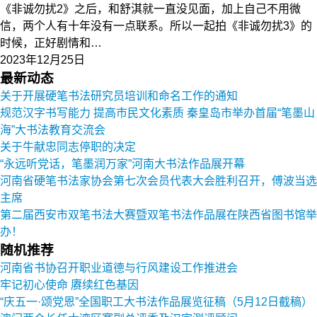
《非诚勿扰2》之后，和舒淇就一直没见面，加上自己不用微
信，两个人有十年没有一点联系。所以一起拍《非诚勿扰3》的
时候，正好剧情和…
2023年12月25日
最新动态
关于开展硬笔书法研究员培训和命名工作的通知
规范汉字书写能力 提高市民文化素质 秦皇岛市举办首届“笔墨山
海”大书法教育交流会
关于牛献忠同志停职的决定
“永远听党话，笔墨润万家”河南大书法作品展开幕
河南省硬笔书法家协会第七次会员代表大会胜利召开，傅波当选
主席
第二届西安市双笔书法大赛暨双笔书法作品展在陕西省图书馆举
办！
随机推荐
河南省书协召开职业道德与行风建设工作推进会
牢记初心使命 赓续红色基因
“庆五一·颂党恩”全国职工大书法作品展览征稿（5月12日截稿）