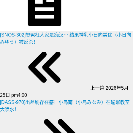
[SNOS-302]想冤枉人家是痴汉⋯ 结果神乳小日向美优（小日向
みゆう）被反杀！
上一篇
2026年5月
25日 pm4:00
[DASS-970]出差刷存在感！小岛南（小島みなみ）在瑜珈教室
大喷水！