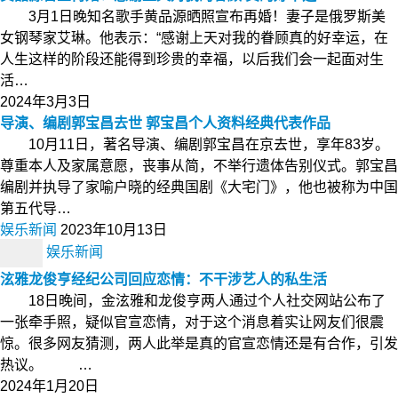
3月1日晚知名歌手黄品源晒照宣布再婚！妻子是俄罗斯美
女钢琴家艾琳。他表示：“感谢上天对我的眷顾真的好幸运，在
人生这样的阶段还能得到珍贵的幸福，以后我们会一起面对生
活…
2024年3月3日
导演、编剧郭宝昌去世 郭宝昌个人资料经典代表作品
10月11日，著名导演、编剧郭宝昌在京去世，享年83岁。
尊重本人及家属意愿，丧事从简，不举行遗体告别仪式。郭宝昌
编剧并执导了家喻户晓的经典国剧《大宅门》，他也被称为中国
第五代导…
娱乐新闻
2023年10月13日
娱乐新闻
泫雅龙俊亨经纪公司回应恋情：不干涉艺人的私生活
18日晚间，金泫雅和龙俊亨两人通过个人社交网站公布了
一张牵手照，疑似官宣恋情，对于这个消息着实让网友们很震
惊。很多网友猜测，两人此举是真的官宣恋情还是有合作，引发
热议。 …
2024年1月20日