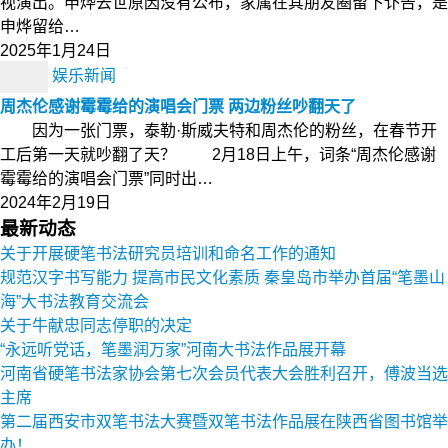
视演出。申烨去世原因没有公布，家属在其朋友圈留下讣告，是
申烨留给…
2025年1月24日
娱乐新闻
周杰伦感谢霉霉给的演唱会门票 两边粉丝吵翻天了
因为一张门票，泰勒·斯威夫特和周杰伦的粉丝，在春节开
工后第一天就吵翻了天？ 2月18日上午，词条“周杰伦感谢
霉霉给的演唱会门票”同时出…
2024年2月19日
最新动态
关于开展硬笔书法研究员培训和命名工作的通知
规范汉字书写能力 提高市民文化素质 秦皇岛市举办首届“笔墨山
海”大书法教育交流会
关于牛献忠同志停职的决定
“永远听党话，笔墨润万家”河南大书法作品展开幕
河南省硬笔书法家协会第七次会员代表大会胜利召开，傅波当选
主席
第二届西安市双笔书法大赛暨双笔书法作品展在陕西省图书馆举
办！