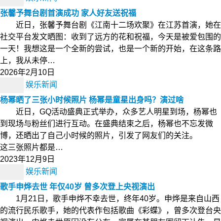
张馨予舞台剧首演成功 家人好友送祝福
近日，张馨予舞台剧《江南十二场欢聚》在江苏首演，她在
社交平台发文晒图：收到了远方的花和祝福，今天是被爱包围的
一天！我想这是一个全新的尝试，也是一个新的开始，在这条路
上，我从未停…
2026年2月10日
娱乐新闻
杨幂晒了三张小时候照片 杨幂是童星出身吗？演过啥
近日，GQ活动盛典正式举办，众多艺人明星到场，杨幂也
到现场与粉丝们进行互动。在盛典结束之后，杨幂也不忘发微
博，还晒出了自己小时候的照片，引发了网友们的关注。
这三张照片都是…
2023年12月9日
娱乐新闻
歌手申烨去世 年仅40岁 曾多次登上央视演出
1月21日，歌手申烨不幸去世，终年40岁。申烨是来自山西
的流行民乐歌手，她的代表作包括歌曲《彩蝶》，曾多次登台央