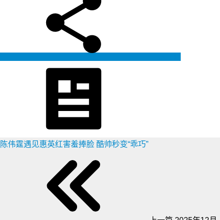
生成海报
陈伟霆遇见惠英红害羞捧脸 酷帅秒变“乖巧”