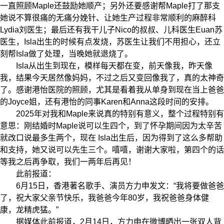
一直照顾Maple还鼓励她顺产；另外还要感谢帮Maple打了那支
她说不算很痛的无痛分娩针、让她生产过程非常顺利的麻醉科
Lydia刘医生；最后还有我干儿子Nico的叔叔、儿科医生Euan苏
医生，Isla出生的时候有点发烧，苏医生让我们不用担心，还立
刻帮Isla做了处理，当晚她就退烧了。
Isla从出生到现在，模样每天都在变，前天像我，昨天像
我，结果今天居然像妈妈，不过之后又变回像我了，真的太神奇
了。感谢港怡医院的照顾，尤其是看着我从单身到现在当上爸爸
的Joyce姐，还有港怡的同事Karen和Anna这段时间的安排。
2025年对我和Maple来说真的特别有意义，整个过程特别有
意思：刚结婚时Maple说可以生四个，到了怀孕期间因为太辛苦
就改口说最多生两个，现在 Isla出生后，因为得到了这么多帮助
和支持，她又说可以先生三个。嘻嘻，谢谢大家啦，第四个的话
等我之后再争取，我们一两年后再见！
此前报道：
6月15日，香港著名歌手、演员方力申发文：“我将要做爸爸
了，祝大家父亲节快乐，我爸爸今年80岁，我祝爸爸身体健
康，龙精虎猛。”
据媒体此前报道，2月14日，方力申在微博晒出一张双人背