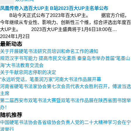
凤凰传奇入选百大UP主 B站2023百大UP主名单公布
B站今天正式公布了2023年百大UP主。 据官方介绍，
今年继续从专业性、影响力、创新性三个维，综合评选出年度百
大UP主。 2023百大UP主盛典将于1月6日18:00在…
2024年1月2日
最新动态
关于开展硬笔书法研究员培训和命名工作的通知
规范汉字书写能力 提高市民文化素质 秦皇岛市举办首届“笔墨山
海”大书法教育交流会
关于牛献忠同志停职的决定
“永远听党话，笔墨润万家”河南大书法作品展开幕
河南省硬笔书法家协会第七次会员代表大会胜利召开，傅波当选
主席
第二届西安市双笔书法大赛暨双笔书法作品展在陕西省图书馆举
办！
随机推荐
中国硬笔书法协会各省级协会负责人党的二十大精神学习会在宁
波举行