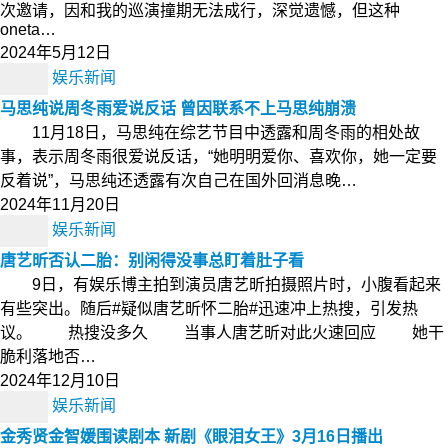
次邀请，因和我的巡演撞期无法成行，深觉遗憾，但这种
oneta…
2024年5月12日
娱乐新闻
马思纯说周冬雨爱说反话 曾因联系不上马思纯崩溃
11月18日，马思纯在综艺节目中透露和周冬雨的相处故
事，表示周冬雨很爱说反话，“她明明爱你、喜欢你，她一定要
反着说”，马思纯还透露有次自己在国外回消息晚…
2024年11月20日
娱乐新闻
唐艺昕否认二胎：别闲得没事总盯着肚子看
9日，有娱乐博主拍到演员唐艺昕拍摄照片时，小腹看起来
有些突出。随后#疑似唐艺昕怀二胎#迅速冲上热搜，引发热
议。 热搜没多久 当事人唐艺昕对此火速回应 她干
脆利落地否…
2024年12月10日
娱乐新闻
金秀贤金智媛围读剧本 新剧《眼泪女王》3月16日播出