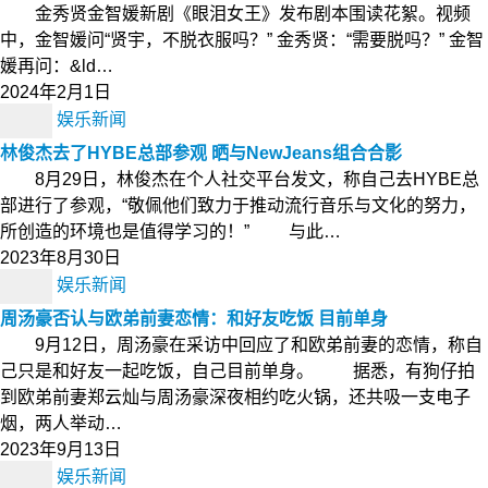
金秀贤金智媛新剧《眼泪女王》发布剧本围读花絮。视频
中，金智媛问“贤宇，不脱衣服吗？” 金秀贤：“需要脱吗？” 金智
媛再问：&ld…
2024年2月1日
娱乐新闻
林俊杰去了HYBE总部参观 晒与NewJeans组合合影
8月29日，林俊杰在个人社交平台发文，称自己去HYBE总
部进行了参观，“敬佩他们致力于推动流行音乐与文化的努力，
所创造的环境也是值得学习的！” 与此…
2023年8月30日
娱乐新闻
周汤豪否认与欧弟前妻恋情：和好友吃饭 目前单身
9月12日，周汤豪在采访中回应了和欧弟前妻的恋情，称自
己只是和好友一起吃饭，自己目前单身。 据悉，有狗仔拍
到欧弟前妻郑云灿与周汤豪深夜相约吃火锅，还共吸一支电子
烟，两人举动…
2023年9月13日
娱乐新闻