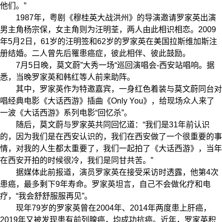
他们。”
1987年，粤剧《穆桂英大战洪州》的导演邀请罗家英出演
男主角杨宗保，女主角则为汪明荃，两人由此相识相恋。2009
年5月2日，61岁的汪明签和62岁的罗家英在美国拉斯维加斯注
册结婚。二人曾先后罹患癌症，彼此相伴、彼此鼓励。
7月5日晚，莫文蔚”大秀一场“巡回演唱会-西安站唱响。据
悉，当晚罗家英和韩红等人前来助阵。
其中，罗家英作为特邀嘉宾，一身红色着装与莫文蔚同台对
唱经典电影《大话西游》插曲《Only You》，给现场众人来了
一波《大话西游》系列电影“回忆杀”。
随后，莫文蔚与罗家英共同回忆道：“我们是31年前认识
的，因为我们是在西安认识的，我们在西安做了一个很重要的事
情，对我的人生都太重要了，我们一起拍了《大话西游》，当年
在西安开拍的时候很冷，我们是同甘共苦。”
据媒体此前报道，演员罗家英在接受采访时透露，他第4次
患癌，最多剩下9年寿命。罗家英坦言，自己不会做化疗和电
疗，“我会舒舒服服再见”。
现年79岁的罗家英曾在2004年、2014年两度患上肝癌，
2019年又被发现患有前列腺癌，均成功抗癌。近年，罗家英积