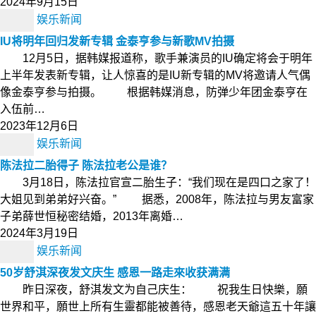
2024年9月15日
娱乐新闻
IU将明年回归发新专辑 金泰亨参与新歌MV拍摄
12月5日，据韩媒报道称，歌手兼演员的IU确定将会于明年
上半年发表新专辑，让人惊喜的是IU新专辑的MV将邀请人气偶
像金泰亨参与拍摄。 根据韩媒消息，防弹少年团金泰亨在
入伍前…
2023年12月6日
娱乐新闻
陈法拉二胎得子 陈法拉老公是谁？
3月18日，陈法拉官宣二胎生子：“我们现在是四口之家了！
大姐见到弟弟好兴奋。” 据悉，2008年，陈法拉与男友富家
子弟薛世恒秘密结婚，2013年离婚…
2024年3月19日
娱乐新闻
50岁舒淇深夜发文庆生 感恩一路走來收获满满
昨日深夜，舒淇发文为自己庆生： 祝我生日快樂，願
世界和平，願世上所有生靈都能被善待，感恩老天爺這五十年讓