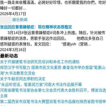
我一路走來收穫滿滿，必將好好珍惜，也祈願愛我的你們，吃好
睡好一切都好…
2026年4月17日
娱乐新闻
张远回应曾患躁郁症：现在精神状态很稳定
3月14日#张远曾患躁郁症#词条冲上热搜。随后，针对被传
患躁郁症的消息，男歌手张远作出回应。 他晒出多张自己
感到疑惑的表情包，发文回应： “感谢yxh（营销…
2024年3月16日
最新动态
关于开展硬笔书法研究员培训和命名工作的通知
规范汉字书写能力 提高市民文化素质 秦皇岛市举办首届“笔墨山
海”大书法教育交流会
关于牛献忠同志停职的决定
“永远听党话，笔墨润万家”河南大书法作品展开幕
河南省硬笔书法家协会第七次会员代表大会胜利召开，傅波当选
主席
第二届西安市双笔书法大赛暨双笔书法作品展在陕西省图书馆举