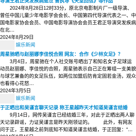
导演王君正突发疾病逝世 曾执导《天堂回信》等作品
2024年8月28日12时33分，原北京电影制片厂一级导演、
曾任中国儿童少年电影学会会长、中国第四代导演代表之一、中
国电影家协会会员、中国电影导演协会会员王君正导演突发疾病
在北…
2024年8月29日
娱乐新闻
周星驰晒与赵丽娜李佳悦合照 网友：合作《少林女足》？
3月4日，周星驰在个人社交账号晒出了和知名女子足球运
动员赵丽娜、李佳悦的合照，周星驰表示自己正在筹组一支美貌
与球艺兼备的的女足队伍，如两位加盟后防肯定固若金汤，观众
也看得心花怒…
2024年3月5日
娱乐新闻
于正晒出和吴谨言聊天记录 称王星越昨天才知道吴谨言结婚
9月14日，网传吴谨言已经结婚三年，对此于正晒出两人聊
天记录辟谣，力证吴谨言是昨天刚领证的。 此外，有网友
问于正，王星越之前到底知不知道吴谨言结婚，于正回复：“…