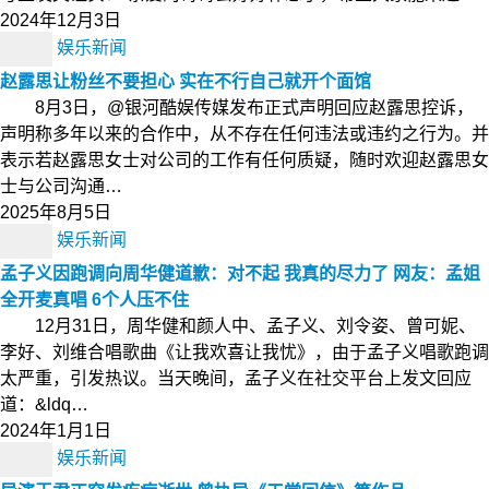
2024年12月3日
娱乐新闻
赵露思让粉丝不要担心 实在不行自己就开个面馆
8月3日，@银河酷娱传媒发布正式声明回应赵露思控诉，
声明称多年以来的合作中，从不存在任何违法或违约之行为。并
表示若赵露思女士对公司的工作有任何质疑，随时欢迎赵露思女
士与公司沟通…
2025年8月5日
娱乐新闻
孟子义因跑调向周华健道歉：对不起 我真的尽力了 网友：孟姐
全开麦真唱 6个人压不住
12月31日，周华健和颜人中、孟子义、刘令姿、曾可妮、
李好、刘维合唱歌曲《让我欢喜让我忧》，由于孟子义唱歌跑调
太严重，引发热议。当天晚间，孟子义在社交平台上发文回应
道：&ldq…
2024年1月1日
娱乐新闻