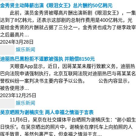
金秀贤主动降薪出演《眼泪女王》总片酬约50亿韩元
此前，演员金秀贤被曝高片酬出演新剧《眼泪女王》，一集
达到了8亿韩元，还表示这部剧的总制作费用是400亿韩元，光
是给金秀贤的片酬就占据了三分之一，金秀贤也成为了继李政宰
之后最高片…
2024年3月28日
娱乐新闻
迪丽热巴黑粉拒不道歉被强执 并赔偿8150元
天眼查App显示，近日，因蒋某某未履行致歉义务，迪丽热
巴向法院申请强制执行，北京互联网法院对迪丽热巴与蒋某某名
誉权纠纷一案判决书主要内容予以公告。 公告内容显示，
被告使用涉…
2023年12月25日
娱乐新闻
吴京晒照为谢楠庆生 两人幸福之情溢于言表
11月6日，吴京在社交媒体平台晒照为谢楠庆生：“谢小姐生
日快乐”。在吴京晒出的照片中，谢楠坐在摩托车上向拍照的人
挥手致意，虽然包裹严实，但幸福之情溢于言…