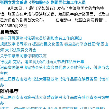
张国立发文感谢《坚如磐石》剧组同仁和工作人员
9月20日，电影《坚如磐石》发布了主演张国立的角色特
辑。张国立在片场与导演张艺谋、编剧陈宇的对谈画面，以及自
己对角色的剖析首次公布。 在电影中，张国立饰演有着“…
2023年9月22日
最新动态
关于开展硬笔书法研究员培训和命名工作的通知
规范汉字书写能力 提高市民文化素质 秦皇岛市举办首届“笔墨山
海”大书法教育交流会
关于牛献忠同志停职的决定
“永远听党话，笔墨润万家”河南大书法作品展开幕
河南省硬笔书法家协会第七次会员代表大会胜利召开，傅波当选
主席
第二届西安市双笔书法大赛暨双笔书法作品展在陕西省图书馆举
办！
随机推荐
第二届西安市双笔书法大赛暨双笔书法作品展在陕西省图书馆举
办！