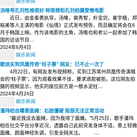
娱乐新闻
汤唯夸孔刘性格很好 称很想和孔刘拍摄爱情电影
近日，由金泰勇执导，汤唯，裴秀智，朴宝剑，崔宇植，郑
裕美等人主演的电影《仙境》正式发布预告，而且确定将会在6
月于韩国上映。作为该电影的主角，汤唯也和老公一起参加了韩
国的访谈节目…
2024年6月4日
娱乐新闻
歌迷买到凤凰传奇“柱子票” 网友：已不止一次了
4月22日，有网友发布视频称，买到江苏常州凤凰传奇演唱
会的“柱子票”，因为观看效果不佳，要求退款被拒。这位网友拍
摄的视频显示，他买的座位前方是一根水泥柱…
2024年4月24日
娱乐新闻
潘玮柏自曝患面瘫：右脸僵硬 局部无法正常活动
“最近我没去面摊，因为我得了面瘫。”5月25日，歌手潘玮
柏在社交平台分享近况，透露自己此前突发身体不适，患上轻微
面瘫、颜面神经失调，引发全网关注。 …