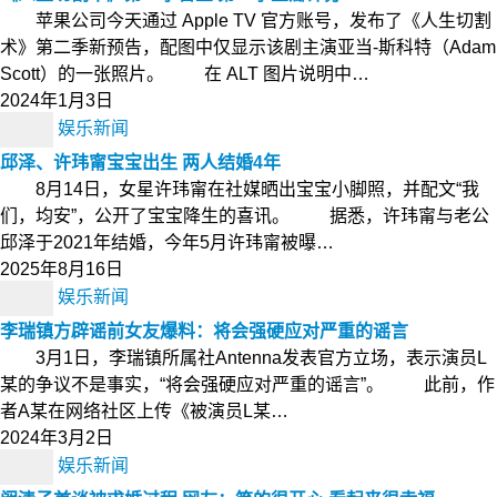
苹果公司今天通过 Apple TV 官方账号，发布了《人生切割
术》第二季新预告，配图中仅显示该剧主演亚当-斯科特（Adam
Scott）的一张照片。 在 ALT 图片说明中…
2024年1月3日
娱乐新闻
邱泽、许玮甯宝宝出生 两人结婚4年
8月14日，女星许玮甯在社媒晒出宝宝小脚照，并配文“我
们，均安”，公开了宝宝降生的喜讯。 据悉，许玮甯与老公
邱泽于2021年结婚，今年5月许玮甯被曝…
2025年8月16日
娱乐新闻
李瑞镇方辟谣前女友爆料：将会强硬应对严重的谣言
3月1日，李瑞镇所属社Antenna发表官方立场，表示演员L
某的争议不是事实，“将会强硬应对严重的谣言”。 此前，作
者A某在网络社区上传《被演员L某…
2024年3月2日
娱乐新闻