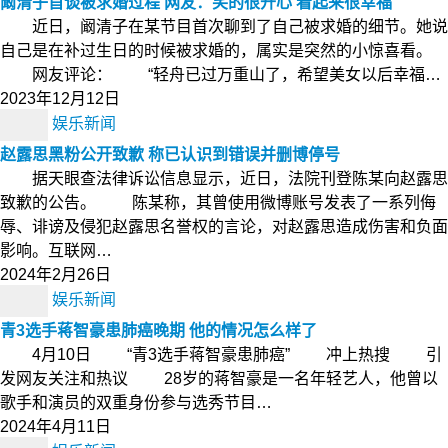
阚清子首谈被求婚过程 网友：笑的很开心 看起来很幸福
近日，阚清子在某节目首次聊到了自己被求婚的细节。她说
自己是在补过生日的时候被求婚的，属实是突然的小惊喜看。
网友评论： “轻舟已过万重山了，希望美女以后幸福…
2023年12月12日
娱乐新闻
赵露思黑粉公开致歉 称已认识到错误并删博停号
据天眼查法律诉讼信息显示，近日，法院刊登陈某向赵露思
致歉的公告。 陈某称，其曾使用微博账号发表了一系列侮
辱、诽谤及侵犯赵露思名誉权的言论，对赵露思造成伤害和负面
影响。互联网…
2024年2月26日
娱乐新闻
青3选手蒋智豪患肺癌晚期 他的情况怎么样了
4月10日 “青3选手蒋智豪患肺癌” 冲上热搜 引
发网友关注和热议 28岁的蒋智豪是一名年轻艺人，他曾以
歌手和演员的双重身份参与选秀节目…
2024年4月11日