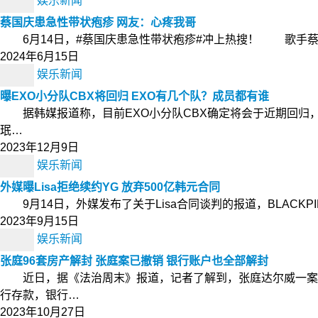
娱乐新闻
蔡国庆患急性带状疱疹 网友：心疼我哥
6月14日，#蔡国庆患急性带状疱疹#冲上热搜！ 歌手蔡
2024年6月15日
娱乐新闻
曝EXO小分队CBX将回归 EXO有几个队？成员都有谁
据韩媒报道称，目前EXO小分队CBX确定将会于近期回归，
珉…
2023年12月9日
娱乐新闻
外媒曝Lisa拒绝续约YG 放弃500亿韩元合同
9月14日，外媒发布了关于Lisa合同谈判的报道，BLACK
2023年9月15日
娱乐新闻
张庭96套房产解封 张庭案已撤销 银行账户也全部解封
近日，据《法治周末》报道，记者了解到，张庭达尔威一案已
行存款，银行…
2023年10月27日