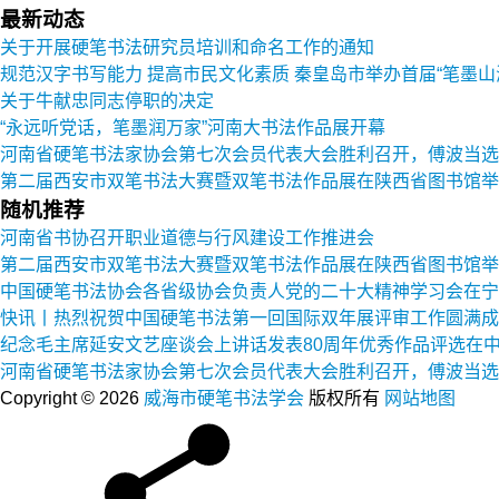
最新动态
关于开展硬笔书法研究员培训和命名工作的通知
规范汉字书写能力 提高市民文化素质 秦皇岛市举办首届“笔墨山
关于牛献忠同志停职的决定
“永远听党话，笔墨润万家”河南大书法作品展开幕
河南省硬笔书法家协会第七次会员代表大会胜利召开，傅波当选
第二届西安市双笔书法大赛暨双笔书法作品展在陕西省图书馆举
随机推荐
河南省书协召开职业道德与行风建设工作推进会
第二届西安市双笔书法大赛暨双笔书法作品展在陕西省图书馆举
中国硬笔书法协会各省级协会负责人党的二十大精神学习会在宁
快讯丨热烈祝贺中国硬笔书法第一回国际双年展评审工作圆满成
纪念毛主席延安文艺座谈会上讲话发表80周年优秀作品评选在
河南省硬笔书法家协会第七次会员代表大会胜利召开，傅波当选
Copyright © 2026
威海市硬笔书法学会
版权所有
网站地图