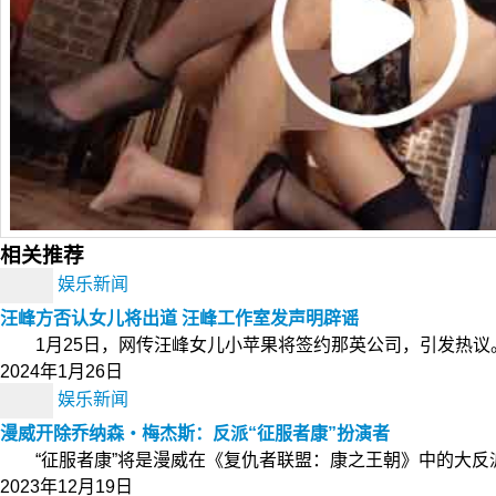
相关推荐
娱乐新闻
汪峰方否认女儿将出道 汪峰工作室发声明辟谣
1月25日，网传汪峰女儿小苹果将签约那英公司，引发热议。
2024年1月26日
娱乐新闻
漫威开除乔纳森・梅杰斯：反派“征服者康”扮演者
“征服者康”将是漫威在《复仇者联盟：康之王朝》中的大反派，然
2023年12月19日