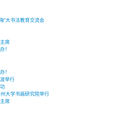
海”大书法教育交流会
主席
办！
办！
波举行
功
中州大学书画研究院举行
主席