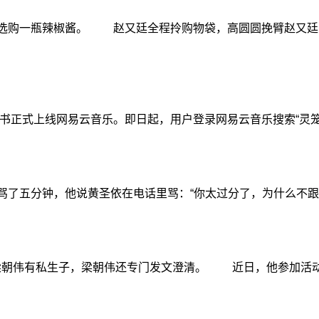
选购一瓶辣椒酱。 赵又廷全程拎购物袋，高圆圆挽臂赵又廷
声书正式上线网易云音乐。即日起，用户登录网易云音乐搜索“灵
骂了五分钟，他说黄圣依在电话里骂：“你太过分了，为什么不
朝伟有私生子，梁朝伟还专门发文澄清。 近日，他参加活动