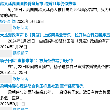
赵又廷高圆圆挽臂逛超市 结婚11年仍似热恋
5月15日，高圆圆赵又廷两人被目击连续逛两家超市，只为
臂的动作…
娱乐新闻
2025年5月16日
娱乐新闻
大热漫改有声书《灵笼》上线网易云音乐，拉开热血科幻新序章
2024年1月25日，由超燃科幻题材国漫《灵笼》改编的有
2024年1月26日
娱乐新闻
杨子回应“直播求婚”：被黄圣依骂了5分钟
在1月23日晚间的直播中，杨子透露自己直播求婚被黄圣依
2025年1月25日
娱乐新闻
梁朝伟曝心理缺陷自称压抑且社恐 童年经历曝光
梁朝伟与刘嘉玲结婚15年，一直没有子女。近日有传言称梁
多但一直努…
2023年9月1日