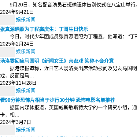
9月20日，知名配音演员石班瑜遗体告别仪式在八宝山举行
2024年9月21日
娱乐新闻
张真源晒照为丁程鑫庆生：丁哥生日快乐
今日，时代少年团成员张真源晒照为丁程鑫，他写道： “丁
2025年2月24日
娱乐新闻
汤洛雯回应马国明《新闻女王》亲密戏 笑称不会介意
据港媒报道称，近日艺人汤洛雯出席活动被问及男友马国明
戏，反而是马…
2023年11月28日
娱乐新闻
看90分钟恐怖片相当于步行30分钟 恐怖电影名单推荐
据国内媒体报道，英国威斯敏斯特大学的一个研究小组，通过观
卡，相…
2024年3月7日
娱乐新闻