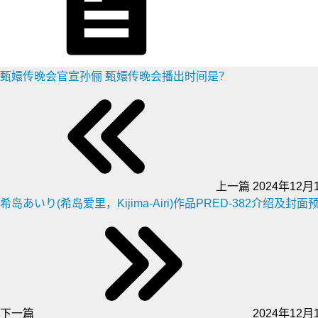
甄嬛传晚会官宣孙俪 甄嬛传晚会播出时间是？
上一篇
2024年12月1
希岛あいり(希岛爱里，Kijima-Airi)作品PRED-382介绍及封面
下一篇
2024年12月1