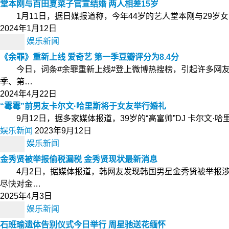
堂本刚与百田夏菜子官宣结婚 两人相差15岁
1月11日，据日媒报道称，今年44岁的艺人堂本刚与29岁
2024年1月12日
娱乐新闻
《余罪》重新上线 爱奇艺 第一季豆瓣评分为8.4分
今日，词条#余罪重新上线#登上微博热搜榜，引起许多网友
季、第…
2024年4月22日
“霉霉”前男友卡尔文·哈里斯将于女友举行婚礼
9月12日，据多家媒体报道，39岁的“高富帅”DJ 卡尔文·哈里斯（Cal
娱乐新闻
2023年9月12日
娱乐新闻
金秀贤被举报偷税漏税 金秀贤现状最新消息
4月2日，据媒体报道，韩网友发现韩国男星金秀贤被举报涉
尽快对金…
2025年4月3日
娱乐新闻
石班瑜遗体告别仪式今日举行 周星驰送花缅怀