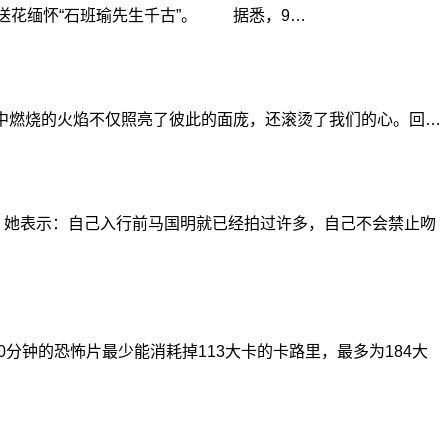
送花缅怀“石班瑜先生千古”。 据悉，9…
中燃烧的火焰不仅照亮了彼此的面庞，还滚烫了我们的心。回…
她表示：自己入行前马国明就已经拍过许多，自己不会禁止吻
的恐怖片最少能消耗掉113大卡的卡路里，最多为184大