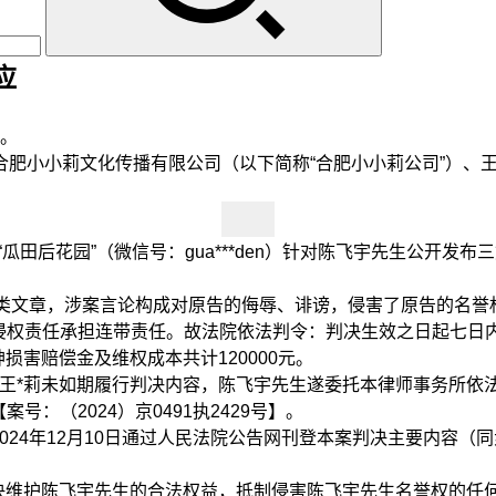
应
。
合肥小小莉文化传播有限公司（以下简称“合肥小小莉公司”）、
田后花园”（微信号：gua***den）针对陈飞宇先生公开发
类文章，涉案言论构成对原告的侮辱、诽谤，侵害了原告的名誉
侵权责任承担连带责任。故法院依法判令：判决生效之日起七日内
害赔偿金及维权成本共计120000元。
王*莉未如期履行判决内容，陈飞宇先生遂委托本律师事务所依法启
：（2024）京0491执2429号】。
24年12月10日通过人民法院公告网刊登本案判决主要内容（
维护陈飞宇先生的合法权益，抵制侵害陈飞宇先生名誉权的任何