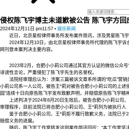
侵权陈飞宇博主未道歉被公告 陈飞宇方回
2024年12月11日 pm11:57
•
娱乐新闻
近日，北京星权律师事务所发布案件简讯，涉及男星陈飞宇
2024年12月10日，由北京星权律师事务所代理的陈飞宇诉
网刊登本案判决主要内容。
2023年2月，合肥小小莉公司通过其官方认证的微信公众号“瓜
诽谤性言论，严重侵犯了陈飞宇先生的名誉权。
法院经审理后认为：涉案三篇被诉文章系所谓的“吃瓜”营销
小莉公司系一人公司，被告王*莉对被告合肥小小莉公司的上述
园”连续十日向原告陈飞宇发布致歉声明，并赔偿原告陈飞宇精神损
上述判决于2024年8月20日生效后，被告合肥小小莉公司、
审理程序，目前法院已将合肥小小莉公司、王*莉列为被执行人【案号
鉴于合肥小小莉公司、王*莉拒不履行致歉义务，法院已于20
赔偿义务的进展。
随后，陈飞宇工作室转发这则案件简讯回应：“本工作室坚决