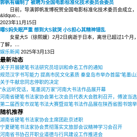
郭帆有编制了 被聘为全国电影标准化技术委员会委员
日前，导演郭帆发博祝贺全国电影标准化技术委员会成立，并
&ldquo…
2023年11月15日
曝S妈失眠严重 想到大S就哭 小S担心其精神错乱
女星大S（徐熙媛）2月2日病逝于日本，离世已超过1个月
了解，…
娱乐新闻
2025年3月13日
最新动态
关于开展硬笔书法研究员培训和命名工作的通知
规范汉字书写能力 提高市民文化素质 秦皇岛市举办首届“笔墨山
关于牛献忠同志停职的决定
“永远听党话，笔墨润万家”河南大书法作品展开幕
河南省硬笔书法家协会第七次会员代表大会胜利召开，傅波当选
第二届西安市双笔书法大赛暨双笔书法作品展在陕西省图书馆举
随机推荐
湖南省硬笔书法家协会主席团赴京述职
宁夏硬笔书法家协会贯彻落实文旅部会议精神学习会召开
河南省书协召开职业道德与行风建设工作推进会