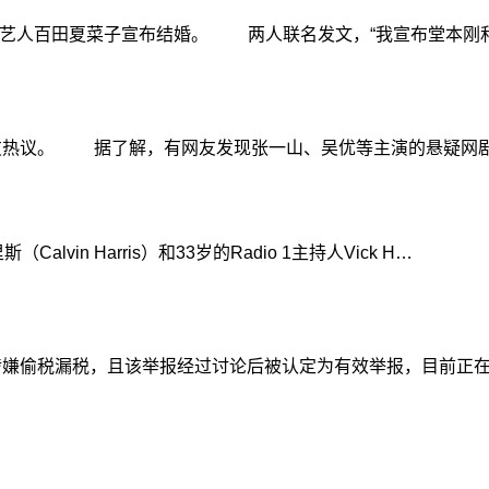
女艺人百田夏菜子宣布结婚。 两人联名发文，“我宣布堂本刚
热议。 据了解，有网友发现张一山、吴优等主演的悬疑网剧
vin Harris）和33岁的Radio 1主持人Vick H…
嫌偷税漏税，且该举报经过讨论后被认定为有效举报，目前正