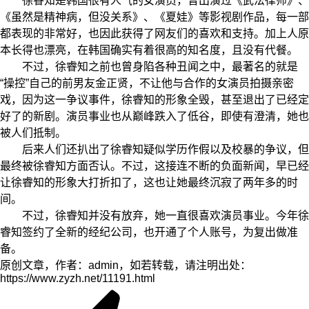
徐睿知是韩国很有人气的女演员，曾出演过《武法律师》、
《虽然是精神病，但没关系》、《夏娃》等影视剧作品，每一部
都表现的非常好，也因此获得了网友们的喜欢和支持。加上人原
本长得也漂亮，在韩国确实有着很高的知名度，且没有代餐。
不过，徐睿知之前也曾身陷各种丑闻之中，最著名的就是
“操控”自己的前男友金正贤，不让他与合作的女演员拍摄亲密
戏，因为这一争议事件，徐睿知的形象全毁，甚至退出了已经定
好了的新剧。演员事业也从巅峰跌入了低谷，即使有澄清，她也
被人们抵制。
后来人们还扒出了徐睿知疑似学历作假以及校暴的争议，但
最终被徐睿知方面否认。不过，这接连不断的负面新闻，早已经
让徐睿知的形象大打折扣了，这也让她最终沉寂了两年多的时
间。
不过，徐睿知并没有放弃，她一直很喜欢演员事业。今年徐
睿知签约了全新的经纪公司，也开通了个人账号，为复出做准
备。
原创文章，作者：admin，如若转载，请注明出处：
https://www.zyzh.net/11191.html