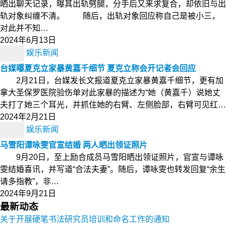
晒出聊天记录，曝其出轨劈腿，分手后又来求复合，却依旧与出
轨对象纠缠不清。 随后，出轨对象回应称自己是被小三，
对此并不知…
2024年6月13日
娱乐新闻
台媒曝夏克立家暴黄嘉千细节 夏克立称会开记者会回应
2月21日，台媒发长文报道夏克立家暴黄嘉千细节，更有加
拿大圣保罗医院验伤单对此家暴的描述为“她（黄嘉千）说她丈
夫打了她三个耳光，并抓住她的右臂、左侧脸部，右臂可见红…
2024年2月21日
娱乐新闻
马雪阳谭咏雯官宣结婚 两人晒出领证照片
9月20日，至上励合成员马雪阳晒出领证照片，官宣与谭咏
雯结婚喜讯，并写道“合法夫妻”。随后，谭咏雯也转发回复“余生
请多指教”，非…
2024年9月21日
最新动态
关于开展硬笔书法研究员培训和命名工作的通知