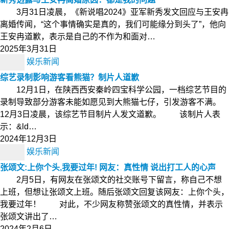
3月31日凌晨，《新说唱2024》亚军新秀发文回应与王安冉
离婚传闻，“这个事情确实是真的，我们可能缘分到头了”，他向
王安冉道歉，表示是自己的不作为和面对…
2025年3月31日
娱乐新闻
综艺录制影响游客看熊猫？制片人道歉
12月1日，在陕西西安秦岭四宝科学公园，一档综艺节目的
录制导致部分游客未能如愿见到大熊猫七仔，引发游客不满。
12月3日凌晨，该综艺节目制片人发文道歉。 该制片人表
示：&ld…
2024年12月3日
娱乐新闻
张颂文:上你个头,我要过年! 网友：真性情 说出打工人的心声
2月5日，有网友在张颂文的社交账号下留言，称自己不想
上班，但想让张颂文上班。随后张颂文回复该网友：上你个头，
我要过年！ 对此，不少网友称赞张颂文的真性情，并表示
张颂文讲出了…
2024年2月6日