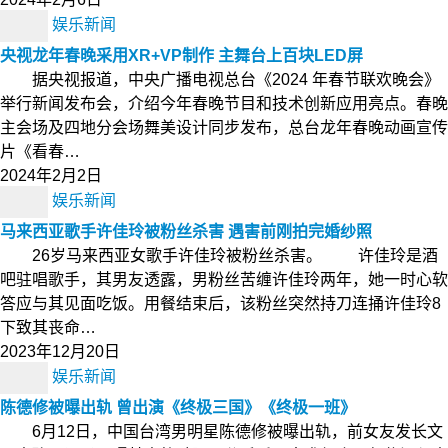
娱乐新闻
央视龙年春晚采用XR+VP制作 主舞台上百块LED屏
据央视报道，中央广播电视总台《2024 年春节联欢晚会》
举行新闻发布会，介绍今年春晚节目和技术创新应用亮点。春晚
主会场及四地分会场舞美设计同步发布，总台龙年春晚动画宣传
片《看春…
2024年2月2日
娱乐新闻
马来西亚歌手许佳玲被粉丝杀害 遇害前刚拍完婚纱照
26岁马来西亚女歌手许佳玲被粉丝杀害。 许佳玲是酒
吧驻唱歌手，其男友透露，男粉丝苦缠许佳玲两年，她一时心软
答应与其见面吃饭。用餐结束后，该粉丝突然持刀连捅许佳玲8
下致其丧命…
2023年12月20日
娱乐新闻
陈德修被曝出轨 曾出演《终极三国》《终极一班》
6月12日，中国台湾男明星陈德修被曝出轨，前女友发长文