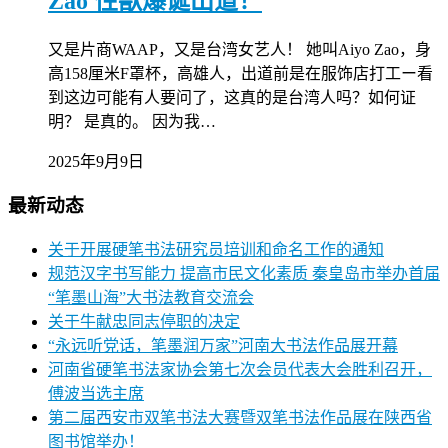
Zao 性獣爆诞出道！
又是片商WAAP，又是台湾女艺人！ 她叫Aiyo Zao，身
高158厘米F罩杯，高雄人，出道前是在服饰店打工ー看
到这边可能有人要问了，这真的是台湾人吗？如何证
明？ 是真的。 因为我…
2025年9月9日
最新动态
关于开展硬笔书法研究员培训和命名工作的通知
规范汉字书写能力 提高市民文化素质 秦皇岛市举办首届
“笔墨山海”大书法教育交流会
关于牛献忠同志停职的决定
“永远听党话，笔墨润万家”河南大书法作品展开幕
河南省硬笔书法家协会第七次会员代表大会胜利召开，
傅波当选主席
第二届西安市双笔书法大赛暨双笔书法作品展在陕西省
图书馆举办！