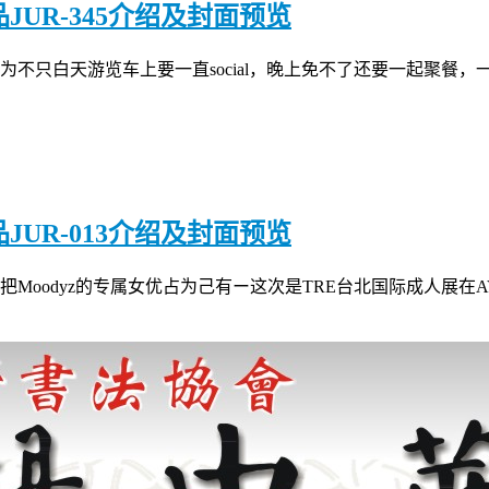
作品JUR-345介绍及封面预览
不只白天游览车上要一直social，晚上免不了还要一起聚餐
作品JUR-013介绍及封面预览
又把Moodyz的专属女优占为己有ー这次是TRE台北国际成人展在