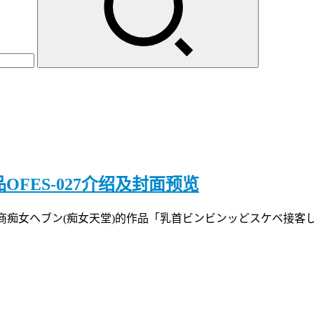
作品OFES-027介绍及封面预览
片商痴女ヘブン(痴女天堂)的作品「乳首ビンビンッどスケベ接客