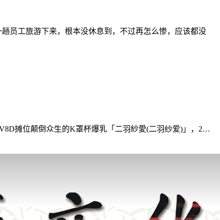
，一趟员工旅游下来，根本没休息到，不过再怎么惨，应该都没
AV8D摊位颠倒众生的K罩杯爆乳「二羽紗愛(二羽纱爱)」，2…