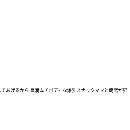
してあげるから 豊満ムチボディな爆乳スナックママと朝陽が昇