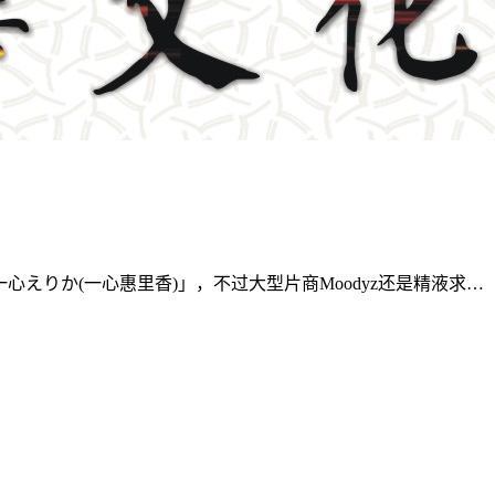
心えりか(一心惠里香)」，不过大型片商Moodyz还是精液求…