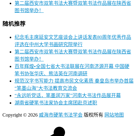
第二届西安市双笔书法大赛暨双笔书法作品展在陕西省
图书馆举办！
随机推荐
纪念毛主席延安文艺座谈会上讲话发表80周年优秀作品
评选在中州大学书画研究院举行
第二届西安市双笔书法大赛暨双笔书法作品展在陕西省
图书馆举办！
百年辉煌•全国七省大书法联展在河南济源开幕 中国硬
笔书协张华庆、熊洁英在河南调研
规范汉字书写能力 提高市民文化素质 秦皇岛市举办首届
“笔墨山海”大书法教育交流会
“永远听党话，笔墨润万家”河南大书法作品展开幕
湖南省硬笔书法家协会主席团赴京述职
Copyright © 2026
威海市硬笔书法学会
版权所有
网站地图