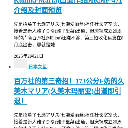
Kumiki-Maria)出道作品MKMP-471
介绍及封面预览
先是招募了七瀬アリス(七濑爱丽丝)担任社长室室长，
接着是新人雅子りな(雅子里菜)出道，但庆祝成立20周
年的片商百万社(Million)还嫌不够，第三招收化运发在8
月底出击，那就是她…
2025年2月21日
日本女星
百万社的第三奇招！173公分F奶的久
美木マリア(久美木玛丽亚)出道即引
退！
先是招募了七瀬アリス(七濑爱丽丝)担任社长室室长，
接着是新人雅子りな(雅子里菜)出道，但庆祝成立20周