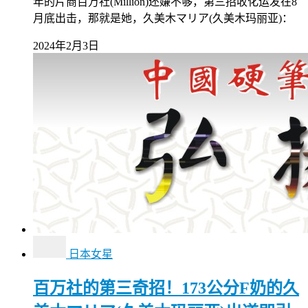
年的片商百万社(Million)还嫌不够，第三招收化运发在8
月底出击，那就是她，久美木マリア(久美木玛丽亚)：
2024年2月3日
日本女星
百万社的第三奇招！173公分F奶的久