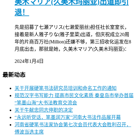
美木マリア(久美木玛丽亚)出道即引
退！
先是招募了七瀬アリス(七濑爱丽丝)担任社长室室长，
接着是新人雅子りな(雅子里菜)出道，但庆祝成立20周
年的片商百万社(Million)还嫌不够，第三招收化运发在8
月底出击，那就是她，久美木マリア(久美木玛丽亚)：
2024年1月4日
最新动态
关于开展硬笔书法研究员培训和命名工作的通知
规范汉字书写能力 提高市民文化素质 秦皇岛市举办首届
“笔墨山海”大书法教育交流会
关于牛献忠同志停职的决定
“永远听党话，笔墨润万家”河南大书法作品展开幕
河南省硬笔书法家协会第七次会员代表大会胜利召开，
傅波当选主席