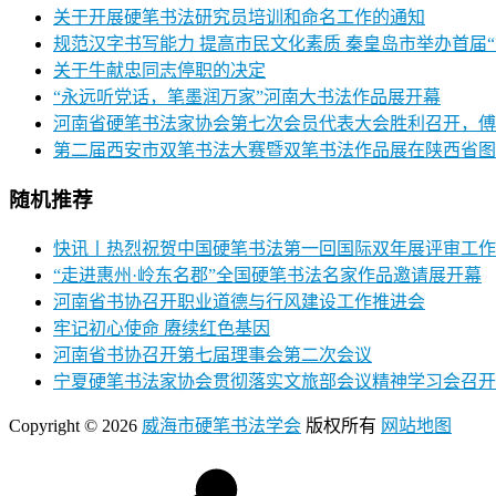
关于开展硬笔书法研究员培训和命名工作的通知
规范汉字书写能力 提高市民文化素质 秦皇岛市举办首届
关于牛献忠同志停职的决定
“永远听党话，笔墨润万家”河南大书法作品展开幕
河南省硬笔书法家协会第七次会员代表大会胜利召开，傅
第二届西安市双笔书法大赛暨双笔书法作品展在陕西省图
随机推荐
快讯丨热烈祝贺中国硬笔书法第一回国际双年展评审工作
“走进惠州·岭东名郡”全国硬笔书法名家作品邀请展开幕
河南省书协召开职业道德与行风建设工作推进会
牢记初心使命 赓续红色基因
河南省书协召开第七届理事会第二次会议
宁夏硬笔书法家协会贯彻落实文旅部会议精神学习会召开
Copyright © 2026
威海市硬笔书法学会
版权所有
网站地图